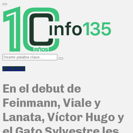
Search
for:
Primary
Menu
Search
Search
for:
"SIN RED"
En el debut de
Feinmann, Viale y
Lanata, Víctor Hugo y
el Gato Sylvestre les