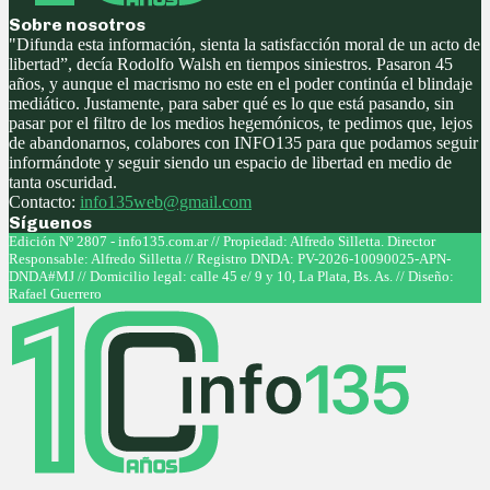
Sobre nosotros
"Difunda esta información, sienta la satisfacción moral de un acto de
libertad”, decía Rodolfo Walsh en tiempos siniestros. Pasaron 45
años, y aunque el macrismo no este en el poder continúa el blindaje
mediático. Justamente, para saber qué es lo que está pasando, sin
pasar por el filtro de los medios hegemónicos, te pedimos que, lejos
de abandonarnos, colabores con INFO135 para que podamos seguir
informándote y seguir siendo un espacio de libertad en medio de
tanta oscuridad.
Contacto:
info135web@gmail.com
Síguenos
Facebook
Twitter
Instagram
Youtube
Edición Nº 2807 - info135.com.ar // Propiedad: Alfredo Silletta. Director
Responsable: Alfredo Silletta // Registro DNDA: PV-2026-10090025-APN-
DNDA#MJ // Domicilio legal: calle 45 e/ 9 y 10, La Plata, Bs. As. // Diseño:
Rafael Guerrero