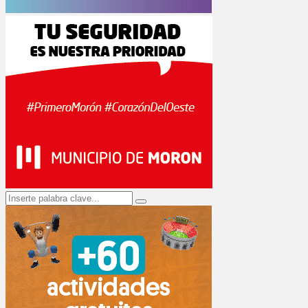
Search
Search
for: