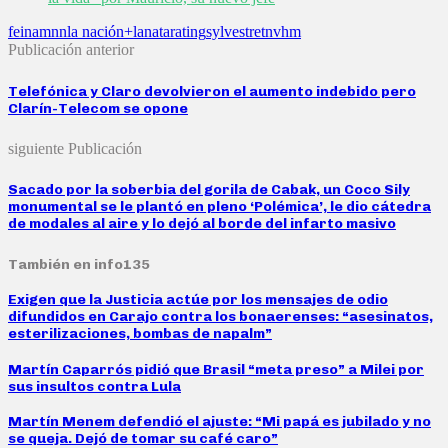
feinamnn
la nación+
lanata
rating
sylvestre
tn
vhm
Publicación anterior
Telefónica y Claro devolvieron el aumento indebido pero
Clarín-Telecom se opone
siguiente Publicación
Sacado por la soberbia del gorila de Cabak, un Coco Sily
monumental se le plantó en pleno ‘Polémica’, le dio cátedra
de modales al aire y lo dejó al borde del infarto masivo
También en info135
Exigen que la Justicia actúe por los mensajes de odio
difundidos en Carajo contra los bonaerenses: “asesinatos,
esterilizaciones, bombas de napalm”
Martín Caparrós pidió que Brasil “meta preso” a Milei por
sus insultos contra Lula
Martín Menem defendió el ajuste: “Mi papá es jubilado y no
se queja. Dejó de tomar su café caro”