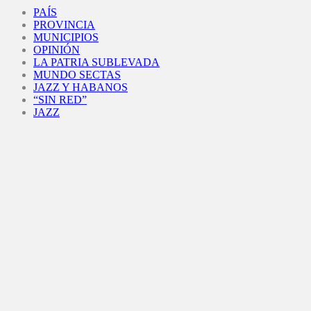
Facebook
Twitter
Instagram
Youtube
PAÍS
PROVINCIA
MUNICIPIOS
OPINIÓN
LA PATRIA SUBLEVADA
MUNDO SECTAS
JAZZ Y HABANOS
“SIN RED”
JAZZ