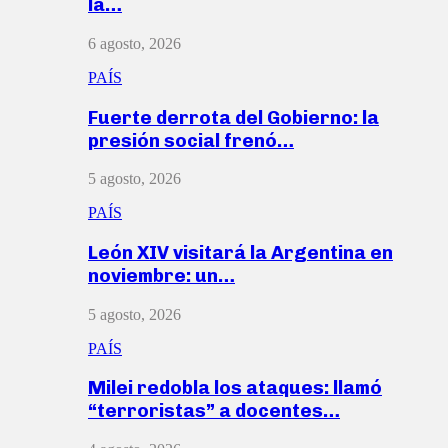
la…
6 agosto, 2026
PAÍS
Fuerte derrota del Gobierno: la
presión social frenó…
5 agosto, 2026
PAÍS
León XIV visitará la Argentina en
noviembre: un…
5 agosto, 2026
PAÍS
Milei redobla los ataques: llamó
“terroristas” a docentes…