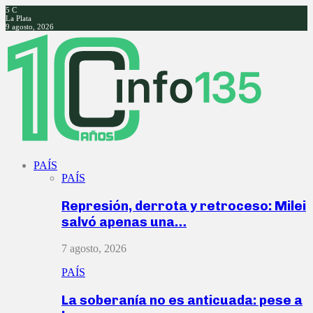
5
C
La Plata
9 agosto, 2026
Facebook
Twitter
Instagram
Youtube
PAÍS
PAÍS
Represión, derrota y retroceso: Milei
salvó apenas una…
7 agosto, 2026
PAÍS
La soberanía no es anticuada: pese a