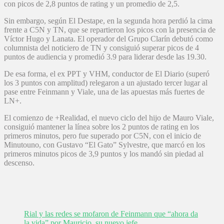
con picos de 2,8 puntos de rating y un promedio de 2,5.
Sin embargo, según El Destape, en la segunda hora perdió la cima
frente a C5N y TN, que se repartieron los picos con la presencia de
Víctor Hugo y Lanata. El operador del Grupo Clarín debutó como
columnista del noticiero de TN y consiguió superar picos de 4
puntos de audiencia y promedió 3.9 para liderar desde las 19.30.
De esa forma, el ex PPT y VHM, conductor de El Diario (superó
los 3 puntos con amplitud) relegaron a un ajustado tercer lugar al
pase entre Feinmann y Viale, una de las apuestas más fuertes de
LN+.
El comienzo de +Realidad, el nuevo ciclo del hijo de Mauro Viale,
consiguió mantener la línea sobre los 2 puntos de rating en los
primeros minutos, pero fue superado por C5N, con el inicio de
Minutouno, con Gustavo “El Gato” Sylvestre, que marcó en los
primeros minutos picos de 3,9 puntos y los mandó sin piedad al
descenso.
Rial y las redes se mofaron de Feinmann que “ahora da
la vida” por Mauricio, su nuevo jefe