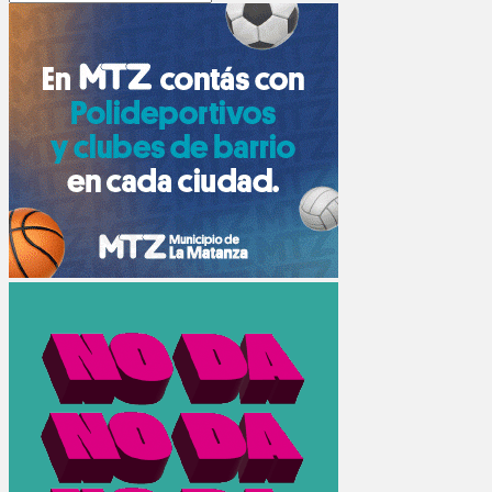
Search
for: