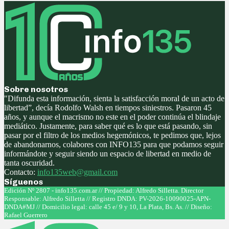
Sobre nosotros
"Difunda esta información, sienta la satisfacción moral de un acto de
libertad”, decía Rodolfo Walsh en tiempos siniestros. Pasaron 45
años, y aunque el macrismo no este en el poder continúa el blindaje
mediático. Justamente, para saber qué es lo que está pasando, sin
pasar por el filtro de los medios hegemónicos, te pedimos que, lejos
de abandonarnos, colabores con INFO135 para que podamos seguir
informándote y seguir siendo un espacio de libertad en medio de
tanta oscuridad.
Contacto:
info135web@gmail.com
Síguenos
Facebook
Twitter
Instagram
Youtube
Edición Nº 2807 - info135.com.ar // Propiedad: Alfredo Silletta. Director
Responsable: Alfredo Silletta // Registro DNDA: PV-2026-10090025-APN-
DNDA#MJ // Domicilio legal: calle 45 e/ 9 y 10, La Plata, Bs. As. // Diseño:
Rafael Guerrero