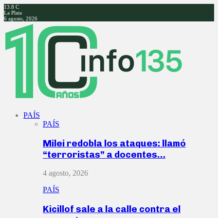
13.8
C
La Plata
6 agosto, 2026
Facebook
Twitter
Instagram
Youtube
PAÍS
PAÍS
Milei redobla los ataques: llamó
“terroristas” a docentes…
4 agosto, 2026
PAÍS
Kicillof sale a la calle contra el