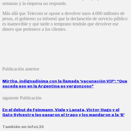
semanas y la empresa no responde.
Más allá que Telecom se opone a devolver unos 4.000 millones de
pesos, el gobierno ya informó que la declaración de servicio público
es inamovible y que tarde o temprano tendrán que devolver ese
dinero que pertenece a los clientes.
Publicación anterior
Mirtha, indignadísima con la llamada ‘vacunación VIP’: “Que
suceda eso en la Argentina es vergonzoso”
siguiente Publicación
En el debut de Feinmann, Viale y Lanata, Víctor Hugo y el
Gato Sylvestre les pasaron el trapo y los mandaron a la ‘B’
También en info135