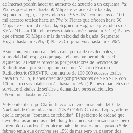
de Internet podrán hacer un aumento de acuerdo a un esquema: “a)
Planes que ofrecen hasta 50 Mbps de velocidad de bajada,
Segmento Hogar, de prestadores de SVA-INT con menos de 100
mil accesos totales: hasta un 7%; b) Planes que ofrecen hasta 50
Mbps de velocidad de bajada, Segmento Hogar, de prestadores de
SVA-INT con 100 mil accesos totales o más: hasta un 5%; c) Planes
que ofrecen 50 Mbps o más de velocidad de bajada, Segmento
Hogar: hasta un 7,5%; d) Planes Corporativos: hasta un 7,5%​​​”.
Asimismo, en cuanto a la televisión por cable residenciales, en
su modalidad pospaga o prepaga, el aumento permitido es el
siguiente: “a) Planes ofrecidos por prestadores de Servicios de
Radiodifusión por Suscripción mediante Vínculo Físico o
Radioeléctric (SRSVFR) con menos de 100.000 accesos totales:
hasta un 7%; b) Planes ofrecidos por prestadores de SRSVFR con
100 mil accesos totales o más: hasta un 5%; c) Planes o paquetes de
servicios digitales de señales a demanda y otros adicionales
“Premium”: hasta un 7,5%”.
Volviendo al Grupo Clarín-Telecom, el vicepresidente del Ente
Nacional de Comunicaciones (ENACOM), Gustavo López, afirmó
que la empresa “continua en rebeldía”. El gobierno le ordenó que
devuelva los aumentos indebidos y los amenazó con sanciones pero
hacen oídos sordos. El gobierno había intimado que el pasado 5 de
febrero tenía que devolver ese 15% de más pero ya pasaron dos