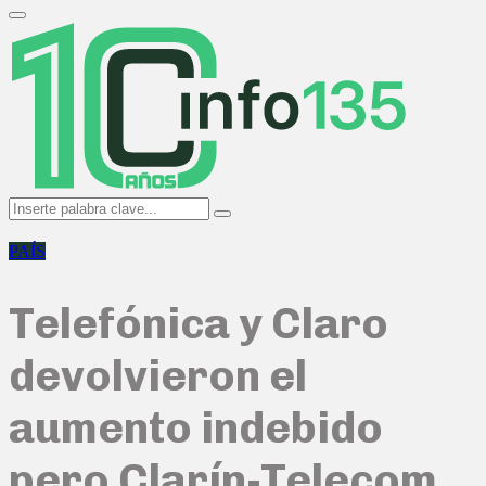
Search
for:
Primary
Menu
Search
Search
for:
PAÍS
Telefónica y Claro
devolvieron el
aumento indebido
pero Clarín-Telecom