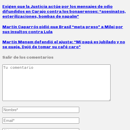
Exigen que la Justicia actúe por los mensajes de odio
difundidos en Carajo contra los bonaerenses: “asesinatos,
esterilizaciones, bombas de napalm”
Martín Caparrós pidió que Brasil “meta preso” a Milei por
sus insultos contra Lula
Martín Menem defendió el ajuste: “Mi papá es jubilado y no
se queja. Dejó de tomar su café caro”
Salir de los comentarios