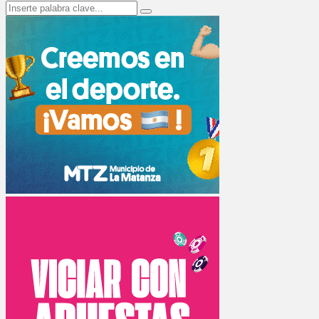
Search
Search
for: