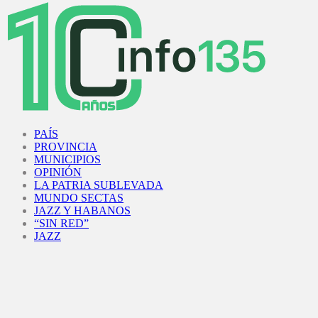
Facebook
Twitter
Instagram
Youtube
PAÍS
PROVINCIA
MUNICIPIOS
OPINIÓN
LA PATRIA SUBLEVADA
MUNDO SECTAS
JAZZ Y HABANOS
“SIN RED”
JAZZ