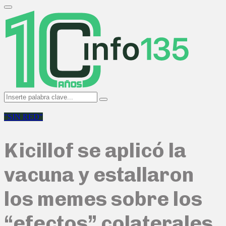
Search
for:
Primary
Menu
Search
Search
for:
"SIN RED"
Kicillof se aplicó la
vacuna y estallaron
los memes sobre los
“efectos” colaterales