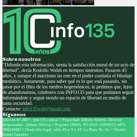
Sobre nosotros
"Difunda esta información, sienta la satisfacción moral de un acto de
libertad”, decía Rodolfo Walsh en tiempos siniestros. Pasaron 45
años, y aunque el macrismo no este en el poder continúa el blindaje
mediático. Justamente, para saber qué es lo que está pasando, sin
pasar por el filtro de los medios hegemónicos, te pedimos que, lejos
de abandonarnos, colabores con INFO135 para que podamos seguir
informándote y seguir siendo un espacio de libertad en medio de
tanta oscuridad.
Contacto:
info135web@gmail.com
Síguenos
Facebook
Twitter
Instagram
Youtube
Edición Nº 2807 - info135.com.ar // Propiedad: Alfredo Silletta. Director
Responsable: Alfredo Silletta // Registro DNDA: PV-2026-10090025-APN-
DNDA#MJ // Domicilio legal: calle 45 e/ 9 y 10, La Plata, Bs. As. // Diseño:
Rafael Guerrero