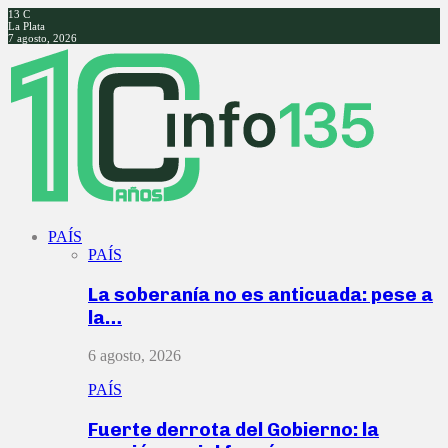
13
C
La Plata
7 agosto, 2026
Facebook
Twitter
Instagram
Youtube
PAÍS
PAÍS
La soberanía no es anticuada: pese a
la…
6 agosto, 2026
PAÍS
Fuerte derrota del Gobierno: la