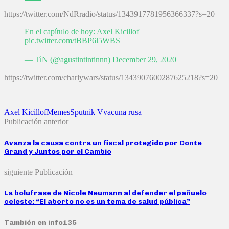
https://twitter.com/NdRradio/status/1343917781956366337?s=20
En el capítulo de hoy: Axel Kicillof
pic.twitter.com/tBBP6l5WBS
— Tℹ️N (@agustintintinnn)
December 29, 2020
https://twitter.com/charlywars/status/1343907600287625218?s=20
Axel Kicillof
Memes
Sputnik V
vacuna rusa
Publicación anterior
Avanza la causa contra un fiscal protegido por Conte
Grand y Juntos por el Cambio
siguiente Publicación
La bolufrase de Nicole Neumann al defender el pañuelo
celeste: “El aborto no es un tema de salud pública”
También en info135