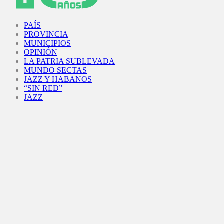
Facebook
Twitter
Instagram
Youtube
PAÍS
PROVINCIA
MUNICIPIOS
OPINIÓN
LA PATRIA SUBLEVADA
MUNDO SECTAS
JAZZ Y HABANOS
“SIN RED”
JAZZ