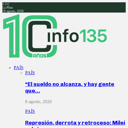
5.3
C
La Plata
10 agosto, 2026
Facebook
Twitter
Instagram
Youtube
PAÍS
PAÍS
“El sueldo no alcanza, y hay gente
que…
8 agosto, 2026
PAÍS
Represión, derrota y retroceso: Milei