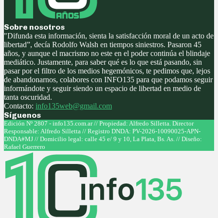
Sobre nosotros
"Difunda esta información, sienta la satisfacción moral de un acto de
libertad”, decía Rodolfo Walsh en tiempos siniestros. Pasaron 45
años, y aunque el macrismo no este en el poder continúa el blindaje
mediático. Justamente, para saber qué es lo que está pasando, sin
pasar por el filtro de los medios hegemónicos, te pedimos que, lejos
de abandonarnos, colabores con INFO135 para que podamos seguir
informándote y seguir siendo un espacio de libertad en medio de
tanta oscuridad.
Contacto:
info135web@gmail.com
Síguenos
Facebook
Twitter
Instagram
Youtube
Edición Nº 2807 - info135.com.ar // Propiedad: Alfredo Silletta. Director
Responsable: Alfredo Silletta // Registro DNDA: PV-2026-10090025-APN-
DNDA#MJ // Domicilio legal: calle 45 e/ 9 y 10, La Plata, Bs. As. // Diseño:
Rafael Guerrero