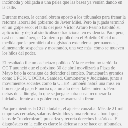
incómoda y obligada a una pelea que las bases ya venían dando en
la calle.
Durante meses, la central obrera apostó a los tribunales para frenar la
reforma laboral del gobierno de Javier Milei. Pero la jugada terminó
en un golpe seco: el fallo del juez Víctor Arturo Pesino habilitó su
aplicación y dejó al sindicalismo tradicional en evidencia. Para peor,
casi en simultáneo, el Gobierno publicó en el Boletín Oficial una
medida que le permitiría al magistrado extender su permanencia,
alimentando sospechas y mostrando, una vez más, cómo se mueven
los hilos del poder.
El resultado fue un cachetazo político. Y la reacción no tardó: la
CGT anunció que el próximo 30 de abril movilizará a Plaza de
Mayo bajo la consigna de defender el empleo. Participarán gremios
como UPCN, UOCRA, Sanidad, Camioneros y Judiciales, junto a
movimientos sociales como la UTEP. También habrá una misa en
homenaje al papa Francisco, a un año de su fallecimiento. Pero
detrás de la liturgia, lo que se juega es otra cosa: recuperar la
iniciativa frente a un gobierno que avanza sin freno.
Porque mientras la CGT dudaba, el ajuste avanzaba. Más de 21 mil
empresas cerradas, salarios destruidos y una reforma laboral que,
lejos de “modernizar”, precariza y recorta derechos históricos. El
diagnóstico en la calle es claro: la defensa no se hace en tribunales,