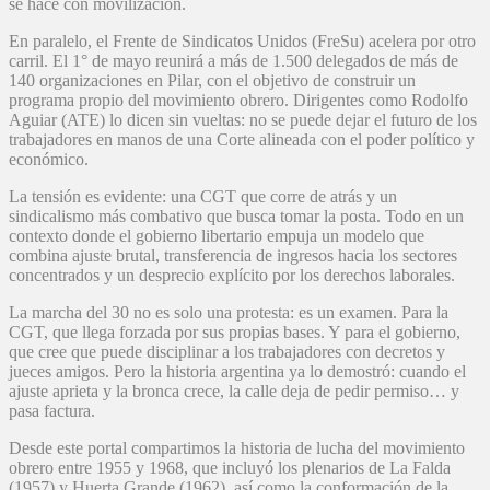
se hace con movilización.
En paralelo, el Frente de Sindicatos Unidos (FreSu) acelera por otro
carril. El 1° de mayo reunirá a más de 1.500 delegados de más de
140 organizaciones en Pilar, con el objetivo de construir un
programa propio del movimiento obrero. Dirigentes como Rodolfo
Aguiar (ATE) lo dicen sin vueltas: no se puede dejar el futuro de los
trabajadores en manos de una Corte alineada con el poder político y
económico.
La tensión es evidente: una CGT que corre de atrás y un
sindicalismo más combativo que busca tomar la posta. Todo en un
contexto donde el gobierno libertario empuja un modelo que
combina ajuste brutal, transferencia de ingresos hacia los sectores
concentrados y un desprecio explícito por los derechos laborales.
La marcha del 30 no es solo una protesta: es un examen. Para la
CGT, que llega forzada por sus propias bases. Y para el gobierno,
que cree que puede disciplinar a los trabajadores con decretos y
jueces amigos. Pero la historia argentina ya lo demostró: cuando el
ajuste aprieta y la bronca crece, la calle deja de pedir permiso… y
pasa factura.
Desde este portal compartimos la historia de lucha del movimiento
obrero entre 1955 y 1968, que incluyó los plenarios de La Falda
(1957) y Huerta Grande (1962), así como la conformación de la