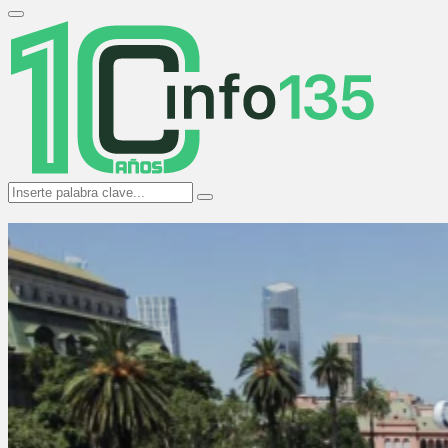
Search
for:
Primary
Menu
Search
Search
for: