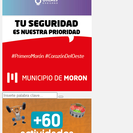
Search
Search
for: