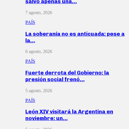
salvó apenas una…
7 agosto, 2026
PAÍS
La soberanía no es anticuada: pese a
la…
6 agosto, 2026
PAÍS
Fuerte derrota del Gobierno: la
presión social frenó…
5 agosto, 2026
PAÍS
León XIV visitará la Argentina en
noviembre: un…