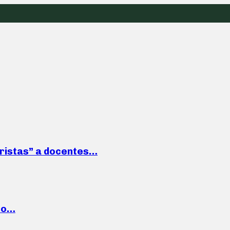
roristas” a docentes…
cto…