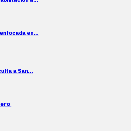
a enfocada en…
culta a San…
mero