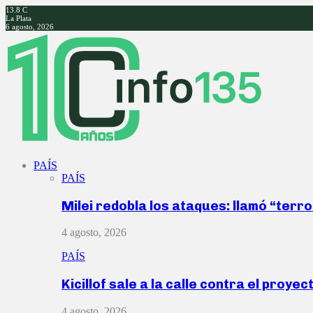
13.8
C
La Plata
6 agosto, 2026
Facebook
Twitter
Instagram
Youtube
PAÍS
PAÍS
Milei redobla los ataques: llamó “ter
4 agosto, 2026
PAÍS
Kicillof sale a la calle contra el proye
4 agosto, 2026