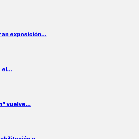
ran exposición…
n el…
wn” vuelve…
habilitación a…