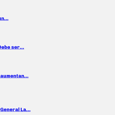
 un…
“Debe ser…
o: aumentan…
e General La…