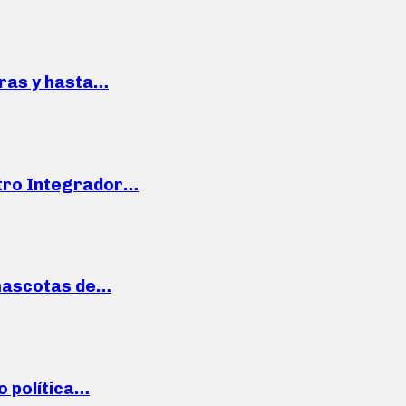
pras y hasta…
ntro Integrador…
mascotas de…
o política…