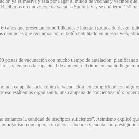
ión ya es masiva y está por llegar al millón de vecinas y vecinos que 
Recibimos un nuevo lote de vacunas Sputnik V y se emitieron 150 mil
años que presentan comorbilidades e integran grupos de riesgo, quiene
as denuncias que recibimos por el botón habilitado en nuestra web, abri
500 postas de vacunación con mucho tiempo de antelación, planificand
arias y tenemos la capacidad de aumentar el ritmo en cuanto lleguen 
ho una campaña sucia contra la vacunación, en complicidad con algunos
por eso estábamos organizando una campaña de concientización: poner 
 teníamos la cantidad de inscriptos suficientes”. Asimismo explicó qu
n organismo que opera con altos estándares y cuenta con prestigio inte