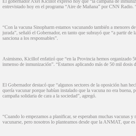
El gobernador Axel Kicillof expresó hoy que “la campaña de inmunizac
entrevistado hoy en el programa “Aire de Mañana” por CNN Radio. “
“Con la vacuna Sinopharm estamos vacunando también a menores de 60 
jurada”, señaló el Gobernador, en tanto que subrayó que “a partir de l
sanciona a los responsables”.
Asimismo, Kicillof enfatizó que “en la Provincia hemos organizado 
inmenso de inmunización”. “Estamos aplicando más de 50 mil dosis di
El Gobernador destacó que “algunos sectores de la oposición han hec
quería vacunar porque habían instalado que la vacuna no era buena, 
campaña solidaria de cara a la sociedad”, agregó.
“Cuando lo empezamos a planificar, se esperaban muchas vacunas y no
vacunarse, pero nosotros lo planteamos desde que la ANMAT, que es u