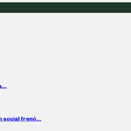
la…
n social frenó…