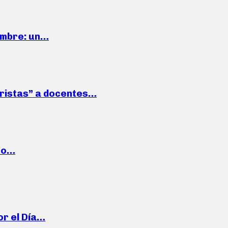
iembre: un…
roristas” a docentes…
cto…
or el Día…