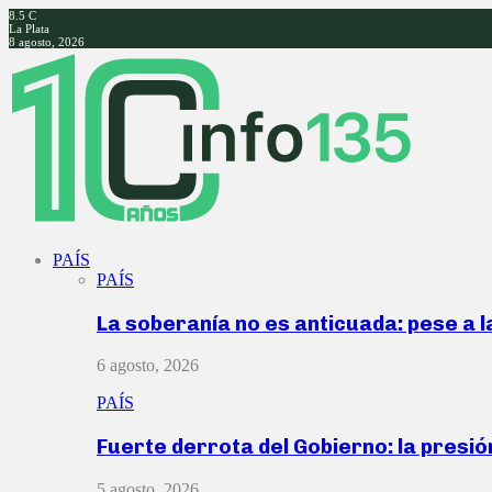
8.5
C
La Plata
8 agosto, 2026
Facebook
Twitter
Instagram
Youtube
PAÍS
PAÍS
La soberanía no es anticuada: pese a 
6 agosto, 2026
PAÍS
Fuerte derrota del Gobierno: la presió
5 agosto, 2026