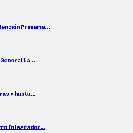
Atención Primaria…
e General La…
pras y hasta…
ntro Integrador…