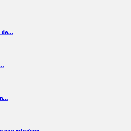
a de…
,…
ón…
ses que integran…