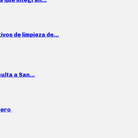
ivos de limpieza de…
culta a San…
mero