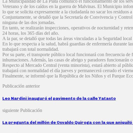
La Municipalidad de La Plata comunicó el funcionamiento de los servi
Veterano y de los caídos en la guerra de Malvinas. El Municipio inform
lo que se solicita expresamente a la ciudadanía no sacar los residuos a
Conjuntamente, se detalló que la Secretaría de Convivencia y Control
ninguna de las dos jornadas.
En tanto, se realizarán inspecciones, operativos de nocturnidad y rete
24 horas, los 365 días del año.
A la par, se detalló que todas las áreas vinculadas a la Seguridad loc
En lo que respecta a la salud, habrá guardias de enfermería durante
trabajará con total normalidad.
Por su parte, el transporte público local funcionará con frecuencia de
inhumaciones. Además, las casas de abrigo y paradores funcionarán c
Respecto al Mercado Central (venta minorista), estará abierto al públi
trabajará con normalidad el día jueves y permanecerá cerrado el viern
Finalmente, se informó que la República de los Niños y el Parque Eco
Publicación anterior
Leo Nardini inauguró el pavimento de la calle Yatasto
siguiente Publicación
La pregunta del millón de Osvaldo Quiroga con la que aniquiló