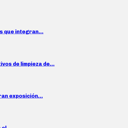
ses que integran…
ivos de limpieza de…
ran exposición…
n el…