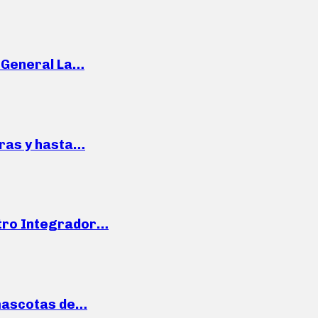
e General La…
pras y hasta…
ntro Integrador…
mascotas de…