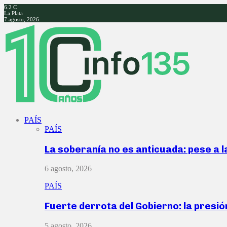
6.2
C
La Plata
7 agosto, 2026
Facebook
Twitter
Instagram
Youtube
PAÍS
PAÍS
La soberanía no es anticuada: pese a 
6 agosto, 2026
PAÍS
Fuerte derrota del Gobierno: la presió
5 agosto, 2026