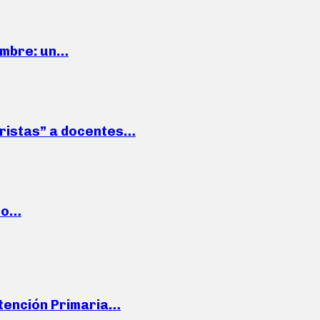
iembre: un…
roristas” a docentes…
cto…
Atención Primaria…