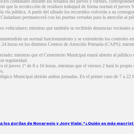
cios comunales durante los feriados del jueves y viernes, correspondie
ó que la recolección de residuos trabajará de forma normal el jueves Sa
 la vía pública. A partir del sábado los recorridos volverán a su cronogr
 Ciudadano permanecerá con las puertas cerradas para la atención al pú
nes vehiculares; mientras que también se recibirán denuncias vecinales a 
al mantendrán un normal funcionamiento y se extenderán los controles en 
 las 24 horas en los distintos Centros de Atención Primaria (CAPS); m
 feriado; mientras que el Cementerio Municipal estará abierto al públic
on regularidad.
co el jueves 1º de 8 a 16 horas, mientras que el viernes 2 hará lo propi
es.
lógico Municipal abrirán ambas jornadas. En el primer caso de 7 a 22 h
 a los gorilas de Novaresio y Jony Viale: “¿Quién es más macri