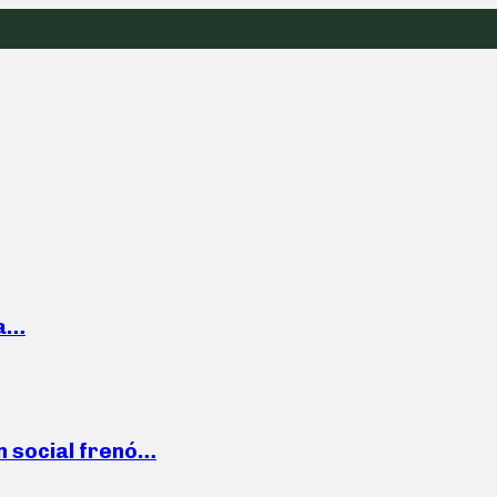
la…
n social frenó…