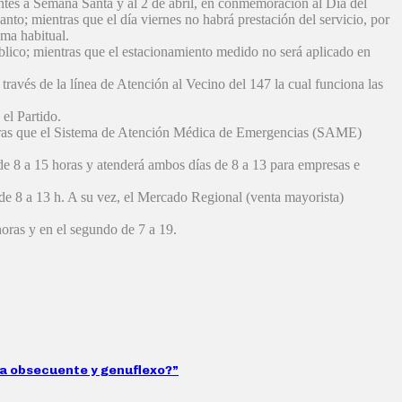
ntes a Semana Santa y al 2 de abril, en conmemoración al Día del
nto; mientras que el día viernes no habrá prestación del servicio, por
ama habitual.
blico; mientras que el estacionamiento medido no será aplicado en
través de la línea de Atención al Vecino del 147 la cual funciona las
el Partido.
ientras que el Sistema de Atención Médica de Emergencias (SAME)
o de 8 a 15 horas y atenderá ambos días de 8 a 13 para empresas e
o de 8 a 13 h. A su vez, el Mercado Regional (venta mayorista)
oras y en el segundo de 7 a 19.
sta obsecuente y genuflexo?”