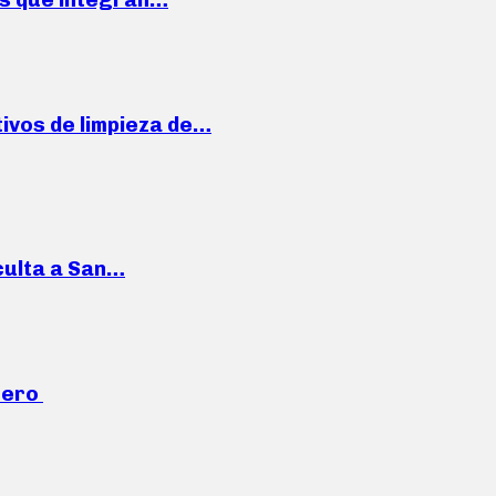
ivos de limpieza de…
culta a San…
mero