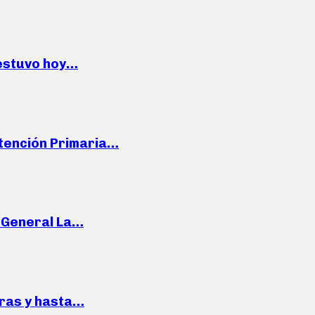
 estuvo hoy…
Atención Primaria…
e General La…
pras y hasta…