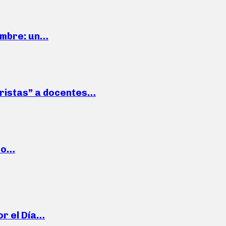
iembre: un…
roristas” a docentes…
cto…
or el Día…