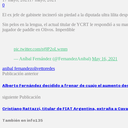
0
El ex jefe de gabinete incineró sin piedad a la diputada ultra lilita d
Sin pelos en la lengua, el actual titular de YCRT le respondió a su m
jugador de paddle en Olivos. Imperdible
pic.twitter.com/nj9P2oLwmm
— Aníbal Fernández (@FernandezAnibal)
May 16, 2021
anibal fernandez
olivetto
redes
Publicación anterior
Alberto Fernández decidido a frenar de cuajo el aumento de
siguiente Publicación
Cristiano Rattazzi, titular de FIAT Argentina, extraña a Cava
También en info135