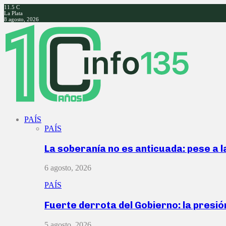
11.5
C
La Plata
8 agosto, 2026
Facebook
Twitter
Instagram
Youtube
PAÍS
PAÍS
La soberanía no es anticuada: pese a 
6 agosto, 2026
PAÍS
Fuerte derrota del Gobierno: la presió
5 agosto, 2026