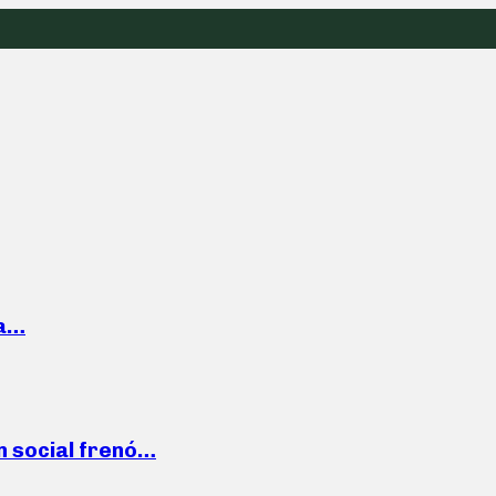
la…
n social frenó…