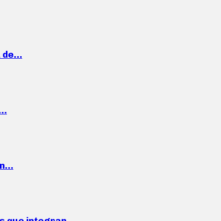
a de…
,…
ón…
ses que integran…