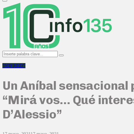
Primary
Menu
Search
Search
for:
"SIN RED"
Un Aníbal sensacional 
“Mirá vos… Qué intere
D’Alessio”
17 mayo, 2021
17 mayo, 2021