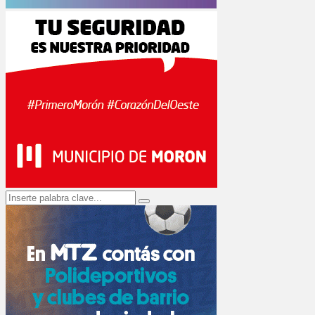
Search
Search
for: