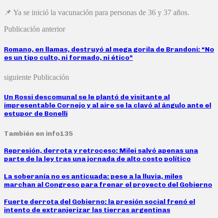
📌 Ya se inició la vacunación para personas de 36 y 37 años.
Publicación anterior
Romano, en llamas, destruyó al mega gorila de Brandoni: “No
es un tipo culto, ni formado, ni ético”
siguiente Publicación
Un Rossi descomunal se le plantó de visitante al
impresentable Cornejo y al aire se la clavó al ángulo ante el
estupor de Bonelli
También en info135
Represión, derrota y retroceso: Milei salvó apenas una
parte de la ley tras una jornada de alto costo político
La soberanía no es anticuada: pese a la lluvia, miles
marchan al Congreso para frenar el proyecto del Gobierno
Fuerte derrota del Gobierno: la presión social frenó el
intento de extranjerizar las tierras argentinas