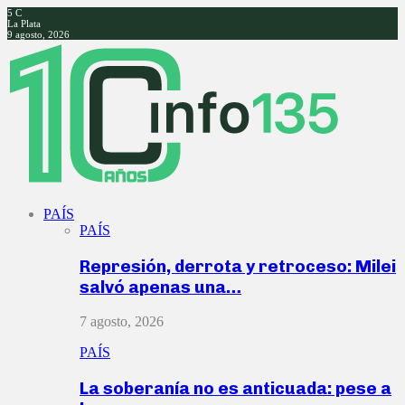
5
C
La Plata
9 agosto, 2026
Facebook
Twitter
Instagram
Youtube
PAÍS
PAÍS
Represión, derrota y retroceso: Milei
salvó apenas una…
7 agosto, 2026
PAÍS
La soberanía no es anticuada: pese a