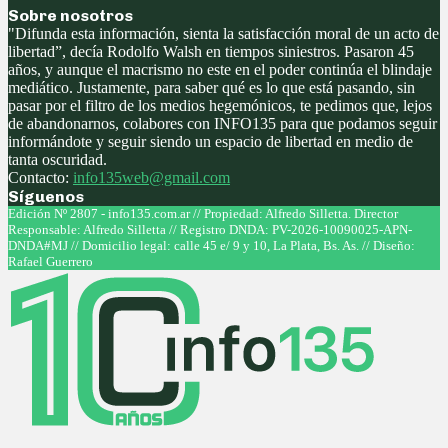
Sobre nosotros
"Difunda esta información, sienta la satisfacción moral de un acto de
libertad”, decía Rodolfo Walsh en tiempos siniestros. Pasaron 45
años, y aunque el macrismo no este en el poder continúa el blindaje
mediático. Justamente, para saber qué es lo que está pasando, sin
pasar por el filtro de los medios hegemónicos, te pedimos que, lejos
de abandonarnos, colabores con INFO135 para que podamos seguir
informándote y seguir siendo un espacio de libertad en medio de
tanta oscuridad.
Contacto:
info135web@gmail.com
Síguenos
Facebook
Twitter
Instagram
Youtube
Edición Nº 2807 - info135.com.ar // Propiedad: Alfredo Silletta. Director
Responsable: Alfredo Silletta // Registro DNDA: PV-2026-10090025-APN-
DNDA#MJ // Domicilio legal: calle 45 e/ 9 y 10, La Plata, Bs. As. // Diseño:
Rafael Guerrero
Facebook
Twitter
Instagram
Youtube