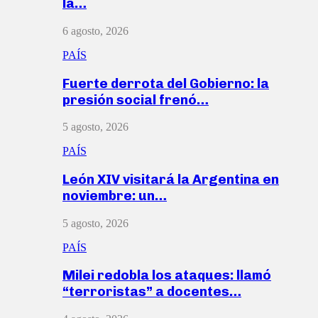
la…
6 agosto, 2026
PAÍS
Fuerte derrota del Gobierno: la
presión social frenó…
5 agosto, 2026
PAÍS
León XIV visitará la Argentina en
noviembre: un…
5 agosto, 2026
PAÍS
Milei redobla los ataques: llamó
“terroristas” a docentes…