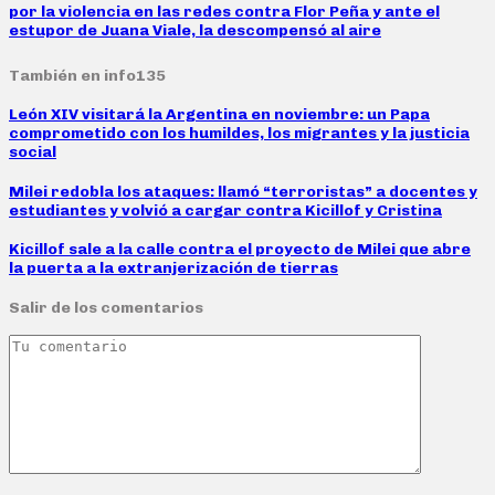
por la violencia en las redes contra Flor Peña y ante el
estupor de Juana Viale, la descompensó al aire
También en info135
León XIV visitará la Argentina en noviembre: un Papa
comprometido con los humildes, los migrantes y la justicia
social
Milei redobla los ataques: llamó “terroristas” a docentes y
estudiantes y volvió a cargar contra Kicillof y Cristina
Kicillof sale a la calle contra el proyecto de Milei que abre
la puerta a la extranjerización de tierras
Salir de los comentarios