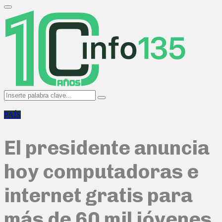
Search
for:
Primary
Menu
Search
Search
for:
PAÍS
El presidente anuncia
hoy computadoras e
internet gratis para
más de 60 mil jóvenes