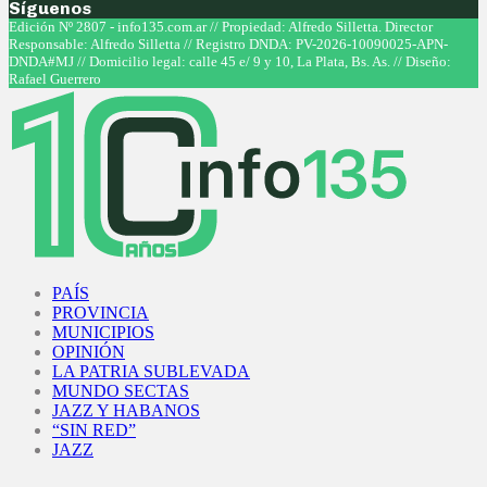
Síguenos
Facebook
Twitter
Instagram
Youtube
Edición Nº 2807 - info135.com.ar // Propiedad: Alfredo Silletta. Director
Responsable: Alfredo Silletta // Registro DNDA: PV-2026-10090025-APN-
DNDA#MJ // Domicilio legal: calle 45 e/ 9 y 10, La Plata, Bs. As. // Diseño:
Rafael Guerrero
Facebook
Twitter
Instagram
Youtube
PAÍS
PROVINCIA
MUNICIPIOS
OPINIÓN
LA PATRIA SUBLEVADA
MUNDO SECTAS
JAZZ Y HABANOS
“SIN RED”
JAZZ