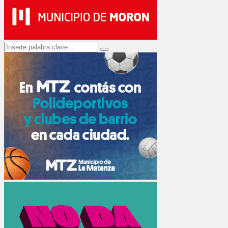
Search
Search
for: