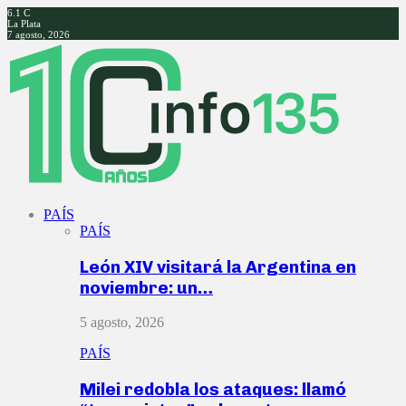
6.1
C
La Plata
7 agosto, 2026
Facebook
Twitter
Instagram
Youtube
PAÍS
PAÍS
León XIV visitará la Argentina en
noviembre: un…
5 agosto, 2026
PAÍS
Milei redobla los ataques: llamó