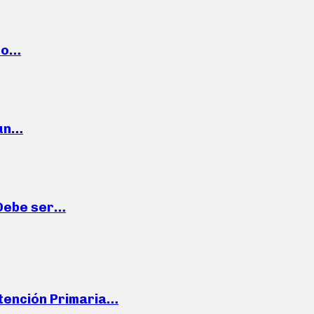
cto…
 un…
“Debe ser…
Atención Primaria…