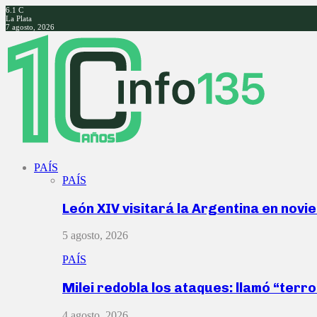
6.1
C
La Plata
7 agosto, 2026
Facebook
Twitter
Instagram
Youtube
PAÍS
PAÍS
León XIV visitará la Argentina en nov
5 agosto, 2026
PAÍS
Milei redobla los ataques: llamó “ter
4 agosto, 2026