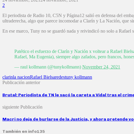
2
El periodista de Radio 10, C5N y Página12 salió en defensa del embaja
ultraderecha, algo que parece incomodar a Clarín y La Nación, que si
En ese marco, Tuny no se guardó nada y reivindicó no solo a Rafael sin
Patético el esfuerzo de Clarín y Nación x voltear a Rafael Biels
Rafael, Ma Eugenia), siempre algo zafados, pero francos, honest
— raul kollmann (@tunykollmann)
November 24, 2021
clarin
la nacion
Rafael Bielsa
redes
tuny kollmann
Publicación anterior
Brutal: Periodista de TN le sacó la careta a Vidal tras el cr
siguiente Publicación
Macri no deja de burlarse de la Justicia, y ahora pretende vol
También en info135