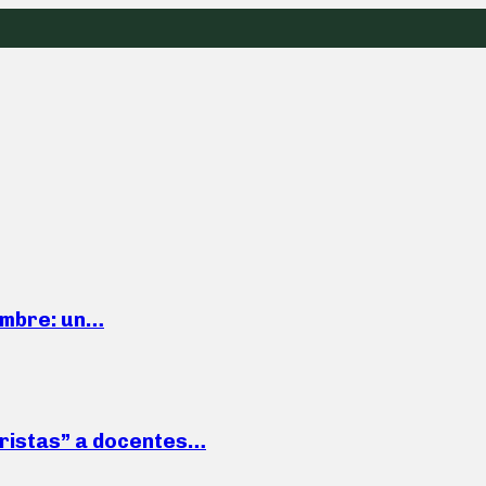
iembre: un…
roristas” a docentes…