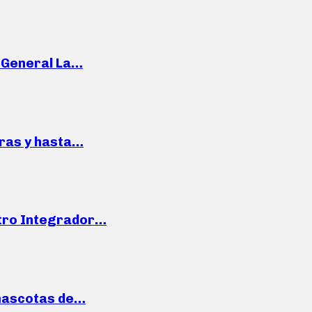
e General La…
pras y hasta…
ntro Integrador…
mascotas de…