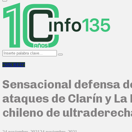
Primary
Menu
Search
Search
for:
"SIN RED"
Sensacional defensa de
ataques de Clarín y La
chileno de ultraderecha
24 noviembre, 2021
24 noviembre, 2021