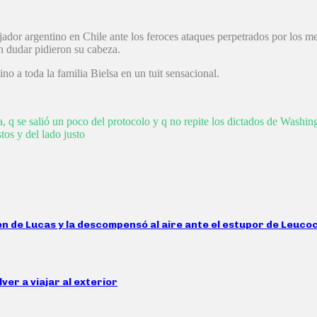
dor argentino en Chile ante los feroces ataques perpetrados por los me
n dudar pidieron su cabeza.
o a toda la familia Bielsa en un tuit sensacional.
a, q se salió un poco del protocolo y q no repite los dictados de Washi
os y del lado justo
imen de Lucas y la descompensó al aire ante el estupor de Leuco
ver a viajar al exterior