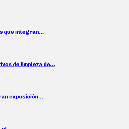
ses que integran…
ivos de limpieza de…
ran exposición…
n el…