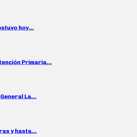
 estuvo hoy…
Atención Primaria…
e General La…
pras y hasta…