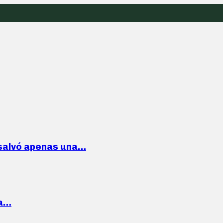
 salvó apenas una…
la…