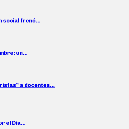
n social frenó…
iembre: un…
roristas” a docentes…
or el Día…