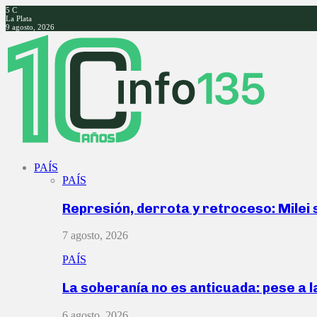
5
C
La Plata
9 agosto, 2026
Facebook
Twitter
Instagram
Youtube
PAÍS
PAÍS
Represión, derrota y retroceso: Milei
7 agosto, 2026
PAÍS
La soberanía no es anticuada: pese a 
6 agosto, 2026