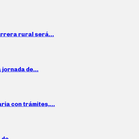
arrera rural será…
a jornada de…
aria con trámites,…
a de…