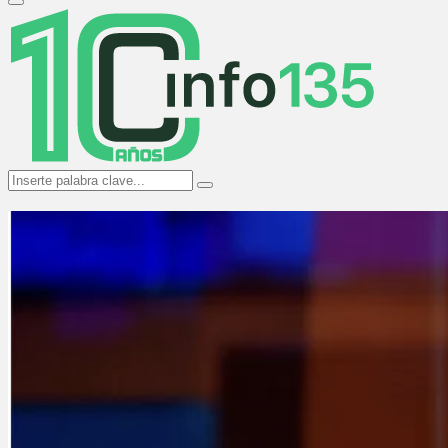
Primary
Menu
Search
Search
for: