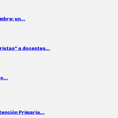
iembre: un…
roristas” a docentes…
cto…
Atención Primaria…