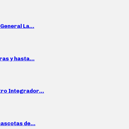
e General La…
pras y hasta…
ntro Integrador…
mascotas de…