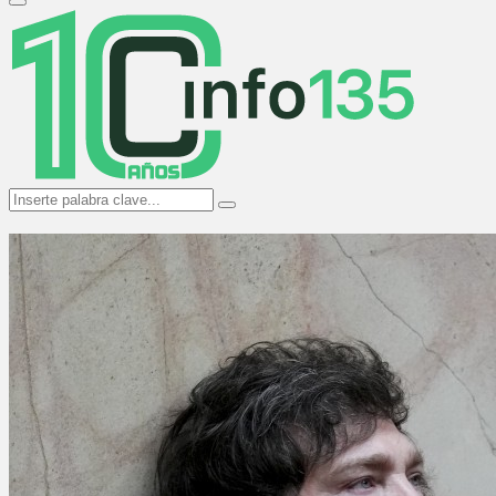
Primary
Menu
Search
Search
for: