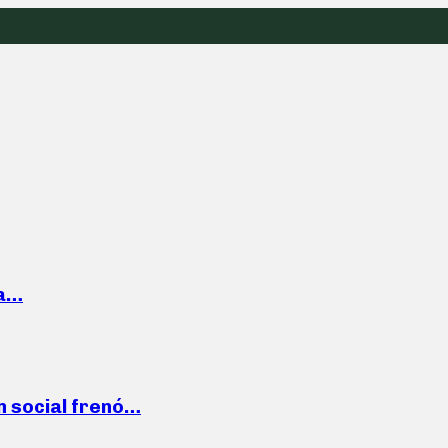
la…
n social frenó…