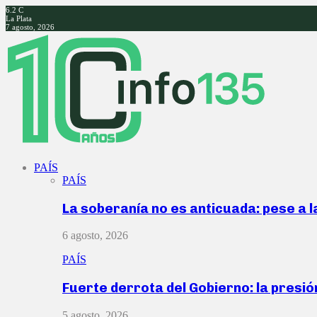
6.2
C
La Plata
7 agosto, 2026
Facebook
Twitter
Instagram
Youtube
PAÍS
PAÍS
La soberanía no es anticuada: pese a 
6 agosto, 2026
PAÍS
Fuerte derrota del Gobierno: la presió
5 agosto, 2026