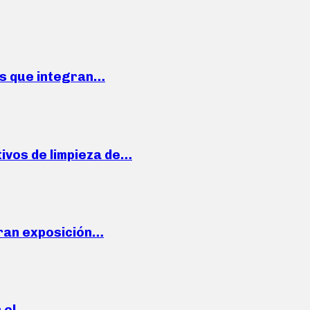
ses que integran…
ivos de limpieza de…
ran exposición…
n el…