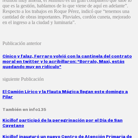
reunión muy amena, el Ministro es un gran compañero que sabe lo
que es la gestión, hablamos de lo que viene de aquí en adelante”.
Respecto a los trabajos en Roque Pérez, indicó que “tenemos una
cantidad de obras importantes. Pluviales, cordón cuneta, mejorado
en el ingreso a la ciudad y luminaria”.
Publicación anterior
Cínico y falaz, Ferraro volvió con la cantinela del contrato
moral en twitter y lo acribillaron: “Borralo, Maxi, estás
quedando muy en ridículo”
siguiente Publicación
El Camión Lírico y la Flauta Mágica llegan este domingo a
Pilar
También en info135
Kicillof participó de la peregrinación por el Día de San
Cayetano
Kicillof inauguró un nuevo Centro de Atención Primaria de