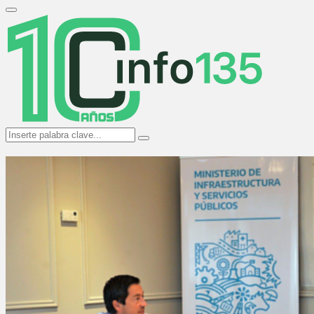
Search
for:
Primary
Menu
Search
Search
for: