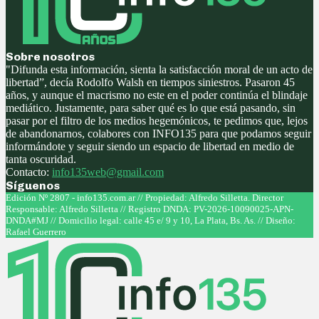
Sobre nosotros
"Difunda esta información, sienta la satisfacción moral de un acto de
libertad”, decía Rodolfo Walsh en tiempos siniestros. Pasaron 45
años, y aunque el macrismo no este en el poder continúa el blindaje
mediático. Justamente, para saber qué es lo que está pasando, sin
pasar por el filtro de los medios hegemónicos, te pedimos que, lejos
de abandonarnos, colabores con INFO135 para que podamos seguir
informándote y seguir siendo un espacio de libertad en medio de
tanta oscuridad.
Contacto:
info135web@gmail.com
Síguenos
Facebook
Twitter
Instagram
Youtube
Edición Nº 2807 - info135.com.ar // Propiedad: Alfredo Silletta. Director
Responsable: Alfredo Silletta // Registro DNDA: PV-2026-10090025-APN-
DNDA#MJ // Domicilio legal: calle 45 e/ 9 y 10, La Plata, Bs. As. // Diseño:
Rafael Guerrero