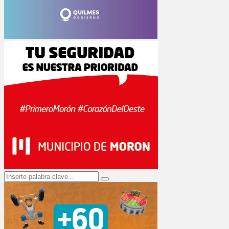
Search
Search
for: