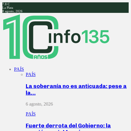
7.8
C
La Plata
8 agosto, 2026
Facebook
Twitter
Instagram
Youtube
PAÍS
PAÍS
La soberanía no es anticuada: pese a
la…
6 agosto, 2026
PAÍS
Fuerte derrota del Gobierno: la