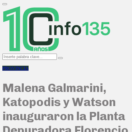
Search
for:
Primary
Menu
Search
Search
for:
PROVINCIA
Malena Galmarini,
Katopodis y Watson
inauguraron la Planta
Depuradora Florencio