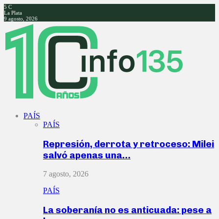
5
C
La Plata
9 agosto, 2026
Facebook
Twitter
Instagram
Youtube
PAÍS
PAÍS
Represión, derrota y retroceso: Milei
salvó apenas una…
7 agosto, 2026
PAÍS
La soberanía no es anticuada: pese a