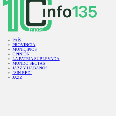
Facebook
Twitter
Instagram
Youtube
PAÍS
PROVINCIA
MUNICIPIOS
OPINIÓN
LA PATRIA SUBLEVADA
MUNDO SECTAS
JAZZ Y HABANOS
“SIN RED”
JAZZ