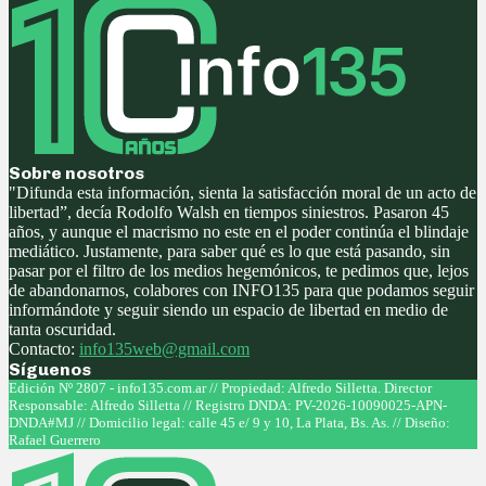
Sobre nosotros
"Difunda esta información, sienta la satisfacción moral de un acto de
libertad”, decía Rodolfo Walsh en tiempos siniestros. Pasaron 45
años, y aunque el macrismo no este en el poder continúa el blindaje
mediático. Justamente, para saber qué es lo que está pasando, sin
pasar por el filtro de los medios hegemónicos, te pedimos que, lejos
de abandonarnos, colabores con INFO135 para que podamos seguir
informándote y seguir siendo un espacio de libertad en medio de
tanta oscuridad.
Contacto:
info135web@gmail.com
Síguenos
Facebook
Twitter
Instagram
Youtube
Edición Nº 2807 - info135.com.ar // Propiedad: Alfredo Silletta. Director
Responsable: Alfredo Silletta // Registro DNDA: PV-2026-10090025-APN-
DNDA#MJ // Domicilio legal: calle 45 e/ 9 y 10, La Plata, Bs. As. // Diseño:
Rafael Guerrero