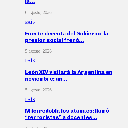
la…
6 agosto, 2026
PAÍS
Fuerte derrota del Gobierno: la
presión social frenó…
5 agosto, 2026
PAÍS
León XIV visitará la Argentina en
noviembre: un…
5 agosto, 2026
PAÍS
Milei redobla los ataques: llamó
“terroristas” a docentes…