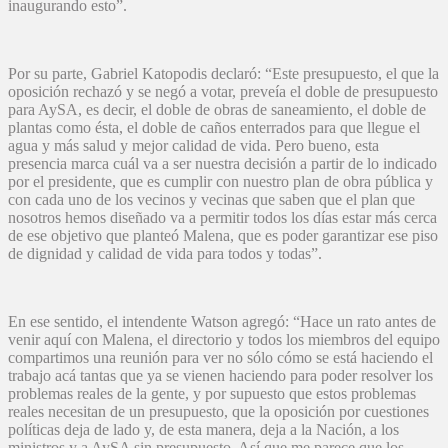
inaugurando esto”.
Por su parte, Gabriel Katopodis declaró: “Este presupuesto, el que la
oposición rechazó y se negó a votar, preveía el doble de presupuesto
para AySA, es decir, el doble de obras de saneamiento, el doble de
plantas como ésta, el doble de caños enterrados para que llegue el
agua y más salud y mejor calidad de vida. Pero bueno, esta
presencia marca cuál va a ser nuestra decisión a partir de lo indicado
por el presidente, que es cumplir con nuestro plan de obra pública y
con cada uno de los vecinos y vecinas que saben que el plan que
nosotros hemos diseñado va a permitir todos los días estar más cerca
de ese objetivo que planteó Malena, que es poder garantizar ese piso
de dignidad y calidad de vida para todos y todas”.
En ese sentido, el intendente Watson agregó: “Hace un rato antes de
venir aquí con Malena, el directorio y todos los miembros del equipo
compartimos una reunión para ver no sólo cómo se está haciendo el
trabajo acá tantas que ya se vienen haciendo para poder resolver los
problemas reales de la gente, y por supuesto que estos problemas
reales necesitan de un presupuesto, que la oposición por cuestiones
políticas deja de lado y, de esta manera, deja a la Nación, a los
ministros y a AySA sin presupuesto. Así que me parece que los