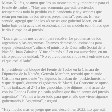
Matías Kulfas, sostuvo que “es un momento muy importante para el
Frente de Todos”. “Hay una economía que está creciendo,
recuperamos todo lo perdido en la pandemia y hay sectores que
están por encima de los niveles prepandemia”, precisó. En ese
sentido, agregó que “de los 48 meses que gobernó Macri, en 46
hubo baja de la actividad económica, fue un modelo económico que
le dio la espalda al pueblo”.
“Los argentinos nos votaron para resolver los problemas de los
argentinos y las argentinas. Estamos demasiado lastimados para
seguir peleándonos”, afirmó el ministro de Desarrollo Social de la
Nación, Juan Zabaleta. Y fue aún más allá en esa autocrítica, en un
claro pedido de unidad: “No equivoquemos al que está enfrente con
el que está al lado”.
El presidente del bloque del Frente de Todos en la Cámara de
Diputados de la Nación, Germán Martínez, recordó que cuando
Cristina era presidente “ya algunos hablaban de “poskirchnerismo”
y que después, durante el gobierno de Macri, La Corriente se opuso
“a los tarifazos, al 2×1 a los genocidas, y le dijimos no al acuerdo
con los Fondos Buitre y a cada política que iba en contra del pueblo
argentino”. “Vamos a hacer todo para que el año que viene sigamos
gobernando la Argentina”, aseguró.
“Hay mucho más en juego que una elección en 2023. Lo que está