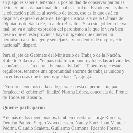
en juego es saber si tenemos la posibilidad de conservar paritarias,
de tener industria nacional, de cuál es el rol del Estado en la salud y
la educación pública al servicio de todos, eso es lo que está en
disputa”, expresó el Jefe del Bloque Justicialista de la Cámara de
Diputados de Santa Fe, Leandro Busatto. “Si a este gobierno le va
mal, no va a haber expresión del peronismo a la que le vaya bien,
pese a que en esta provincia haya dirigentes que quieren un
peronismo a su imagen y semejanza, y no dentro de un proyecto
nacional”, disparó.
Para el jefe de Gabinete del Ministerio de Trabajo de la Nación,
Roberto Sukerman, “el país está funcionando y todas las actividades
económicas están en una buena actividad”. “Tenemos que estar
orgullosos, tenemos una oportunidad enorme de trabajar unidos y
hacer las cosas que tenemos que hacer”, agregó.
“Nosotros tenemos en la calle, para eso está el peronismo, para
fortalecer el gobierno”, finalizó Norma López, concejala del Frente
de Todos en Rosario.
Quiénes participaron
Además de los mencionados, también disertaron Jorge Romero,
Demián Panigo, Sergio Woyecheszen, Nancy Sanz, Juan Manuel
Pedrini, Claudio Scaletta, Guillermo Carmona, Ricardo Forster,