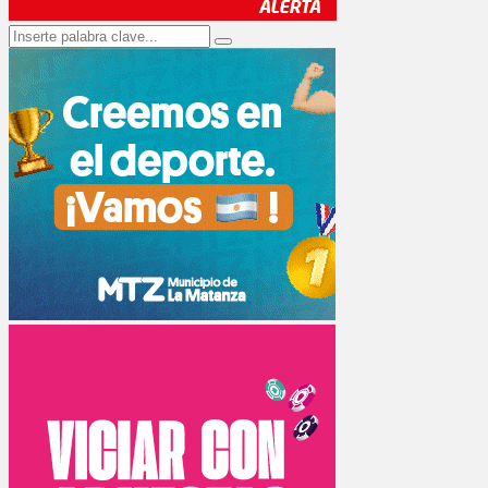
Search
Search
for: