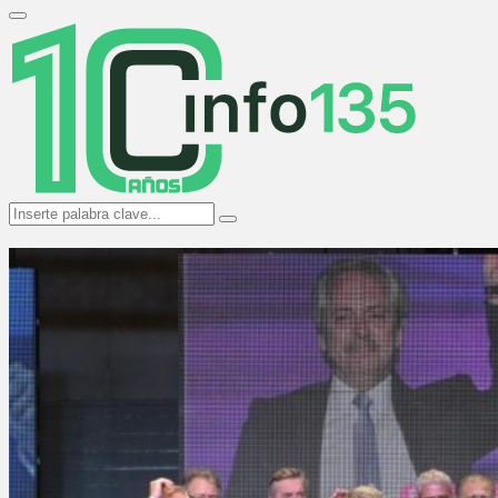
Search
for:
Primary
Menu
Search
Search
for: