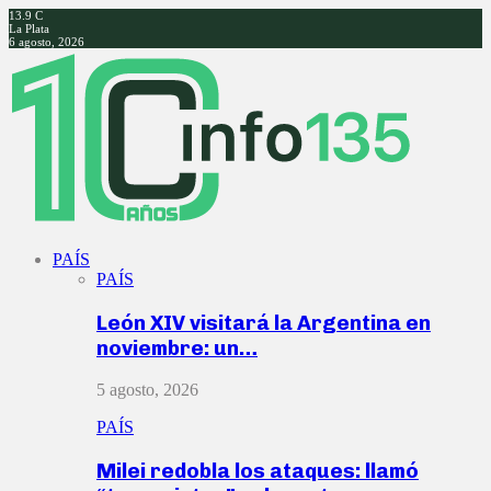
13.9
C
La Plata
6 agosto, 2026
Facebook
Twitter
Instagram
Youtube
PAÍS
PAÍS
León XIV visitará la Argentina en
noviembre: un…
5 agosto, 2026
PAÍS
Milei redobla los ataques: llamó