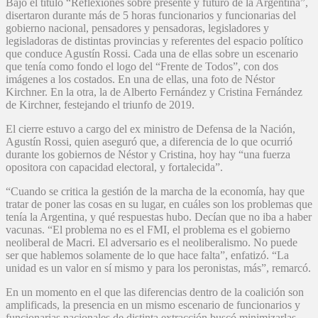
Bajo el título “Reflexiones sobre presente y futuro de la Argentina”,
disertaron durante más de 5 horas funcionarios y funcionarias del
gobierno nacional, pensadores y pensadoras, legisladores y
legisladoras de distintas provincias y referentes del espacio político
que conduce Agustín Rossi. Cada una de ellas sobre un escenario
que tenía como fondo el logo del “Frente de Todos”, con dos
imágenes a los costados. En una de ellas, una foto de Néstor
Kirchner. En la otra, la de Alberto Fernández y Cristina Fernández
de Kirchner, festejando el triunfo de 2019.
El cierre estuvo a cargo del ex ministro de Defensa de la Nación,
Agustín Rossi, quien aseguró que, a diferencia de lo que ocurrió
durante los gobiernos de Néstor y Cristina, hoy hay “una fuerza
opositora con capacidad electoral, y fortalecida”.
“Cuando se critica la gestión de la marcha de la economía, hay que
tratar de poner las cosas en su lugar, en cuáles son los problemas que
tenía la Argentina, y qué respuestas hubo. Decían que no iba a haber
vacunas. “El problema no es el FMI, el problema es el gobierno
neoliberal de Macri. El adversario es el neoliberalismo. No puede
ser que hablemos solamente de lo que hace falta”, enfatizó. “La
unidad es un valor en sí mismo y para los peronistas, más”, remarcó.
En un momento en el que las diferencias dentro de la coalición son
amplificads, la presencia en un mismo escenario de funcionarios y
funcionarias nacionales de distinta extracción buscó minimizarlas,