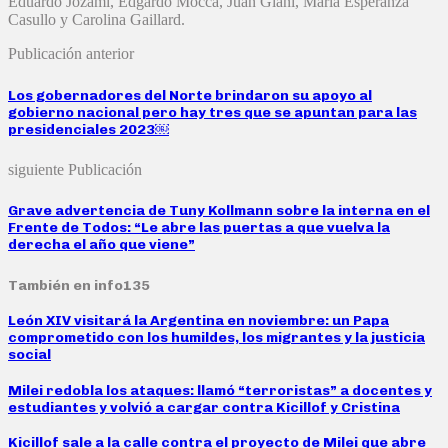
Eduardo Jozami, Edgardo Mocca, Juan Giani, María Esperanza
Casullo y Carolina Gaillard.
Publicación anterior
Los gobernadores del Norte brindaron su apoyo al
gobierno nacional pero hay tres que se apuntan para las
presidenciales 2023￼
siguiente Publicación
Grave advertencia de Tuny Kollmann sobre la interna en el
Frente de Todos: “Le abre las puertas a que vuelva la
derecha el año que viene”
También en info135
León XIV visitará la Argentina en noviembre: un Papa
comprometido con los humildes, los migrantes y la justicia
social
Milei redobla los ataques: llamó “terroristas” a docentes y
estudiantes y volvió a cargar contra Kicillof y Cristina
Kicillof sale a la calle contra el proyecto de Milei que abre