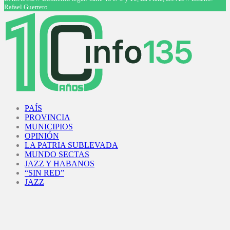
Rafael Guerrero
Facebook
Twitter
Instagram
Youtube
PAÍS
PROVINCIA
MUNICIPIOS
OPINIÓN
LA PATRIA SUBLEVADA
MUNDO SECTAS
JAZZ Y HABANOS
“SIN RED”
JAZZ