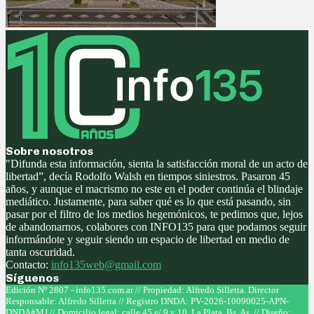
Sobre nosotros
"Difunda esta información, sienta la satisfacción moral de un acto de
libertad”, decía Rodolfo Walsh en tiempos siniestros. Pasaron 45
años, y aunque el macrismo no este en el poder continúa el blindaje
mediático. Justamente, para saber qué es lo que está pasando, sin
pasar por el filtro de los medios hegemónicos, te pedimos que, lejos
de abandonarnos, colabores con INFO135 para que podamos seguir
informándote y seguir siendo un espacio de libertad en medio de
tanta oscuridad.
Contacto:
info135web@gmail.com
Síguenos
Facebook
Twitter
Instagram
Youtube
Edición Nº 2807 - info135.com.ar // Propiedad: Alfredo Silletta. Director
Responsable: Alfredo Silletta // Registro DNDA: PV-2026-10090025-APN-
DNDA#MJ // Domicilio legal: calle 45 e/ 9 y 10, La Plata, Bs. As. // Diseño: