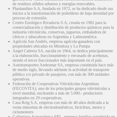
de residuos sólidos urbanos y energías renovables.
Plastiandino S.A, fundada en 1972, se ha dedicado desde sus
inicios a la transformación de polietileno de baja densidad por
proceso de extrusión.
Centro Enológico Rivadavia S.A, creada en 1982 para la
comercialización y distribución de productos químicos para la
industria vitivinícola, conservas, jugueras, embaladora de
cítricos y tabacaleras en Argentina y Latinoamérica.
Agrícola San Andrés, empresa agrícola-ganadera con
propiedades ubicadas en Mendoza y La Pampa
Angel Cabrera SA, nacida en 1964, se dedica principalmente
a la elaboración, fraccionamiento y envasado de aceitunas,
siendo el tercer fraccionador más importante en el país.
Autotransportes Andesmar SA, empresa constituida hace más
de medio siglo, llevando adelante la actividad de transporte
público y/o privado de pasajeros, con más de 300 unidades
operativas.
Federación de Cooperativas Vitivinícolas Argentinas
(FECOVITA), uno de los principales grupos vitivinícolas a
nivel mundial, nucleando a más de 5.000.- productores
integrados en 29 cooperativas.
Casa Reig S.A, empresa con más de 40 años dedicada a la
venta minorista de electrodomésticos, bicicletas, motos y
ciclomotores
Galigniana Agroquímica SRL, empresa familiar constituida en