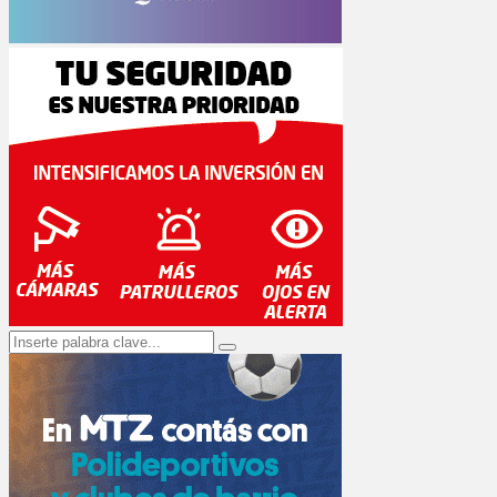
Search
Search
for: