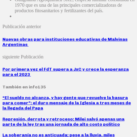
1970 que es una de las principales comercializadoras de
productos fitosanitarios y fertilizantes del país.
Publicación anterior
Nuevas obras para instituciones educativas de Malvinas
Argentinas
siguiente Publicación
Por primera vez el FdT supera a JxC y crece la esperanza
para el 2023
También en info135
“El sueldo no alcanza, y hay gente que revuelve la basura
para comer”: el duro mensaje de la Iglesia a tres meses de
la llegada del Papa
Represión, derrota y retroceso: Milei salvó apenas una
parte de la ley tras una jornada de alto costo político
La soberanía no es anticuada: pese a la lluvia, miles