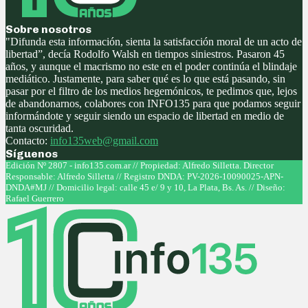
Sobre nosotros
"Difunda esta información, sienta la satisfacción moral de un acto de
libertad”, decía Rodolfo Walsh en tiempos siniestros. Pasaron 45
años, y aunque el macrismo no este en el poder continúa el blindaje
mediático. Justamente, para saber qué es lo que está pasando, sin
pasar por el filtro de los medios hegemónicos, te pedimos que, lejos
de abandonarnos, colabores con INFO135 para que podamos seguir
informándote y seguir siendo un espacio de libertad en medio de
tanta oscuridad.
Contacto:
info135web@gmail.com
Síguenos
Facebook
Twitter
Instagram
Youtube
Edición Nº 2807 - info135.com.ar // Propiedad: Alfredo Silletta. Director
Responsable: Alfredo Silletta // Registro DNDA: PV-2026-10090025-APN-
DNDA#MJ // Domicilio legal: calle 45 e/ 9 y 10, La Plata, Bs. As. // Diseño:
Rafael Guerrero