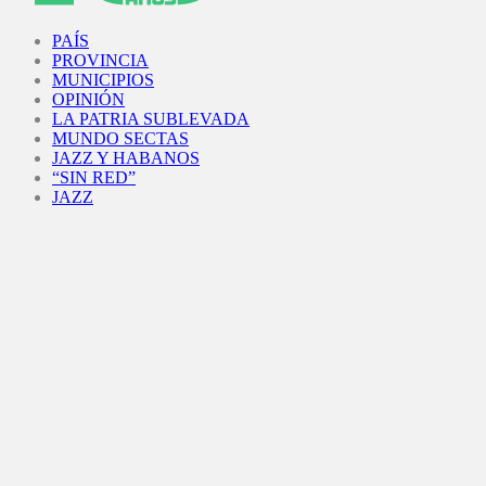
Facebook
Twitter
Instagram
Youtube
PAÍS
PROVINCIA
MUNICIPIOS
OPINIÓN
LA PATRIA SUBLEVADA
MUNDO SECTAS
JAZZ Y HABANOS
“SIN RED”
JAZZ