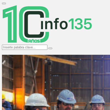
Search
for:
Primary
Menu
Search
Search
for: