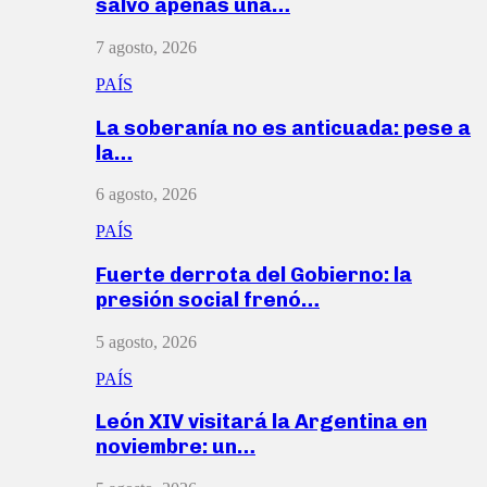
salvó apenas una…
7 agosto, 2026
PAÍS
La soberanía no es anticuada: pese a
la…
6 agosto, 2026
PAÍS
Fuerte derrota del Gobierno: la
presión social frenó…
5 agosto, 2026
PAÍS
León XIV visitará la Argentina en
noviembre: un…