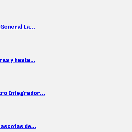
e General La…
pras y hasta…
ntro Integrador…
mascotas de…