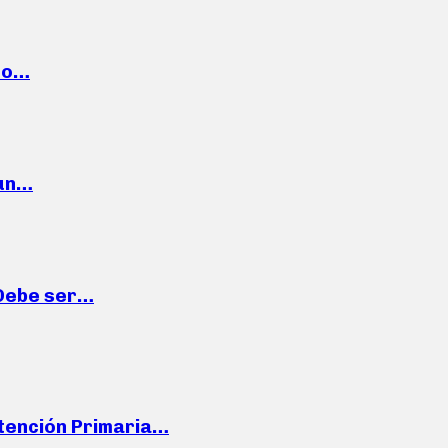
cto…
 un…
“Debe ser…
Atención Primaria…