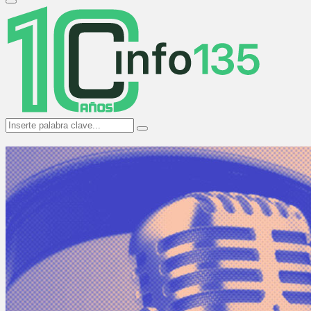
Primary
Menu
Search
Search
for: