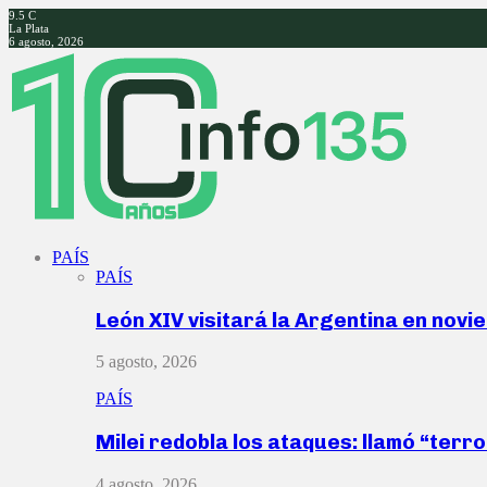
9.5
C
La Plata
6 agosto, 2026
Facebook
Twitter
Instagram
Youtube
PAÍS
PAÍS
León XIV visitará la Argentina en nov
5 agosto, 2026
PAÍS
Milei redobla los ataques: llamó “ter
4 agosto, 2026