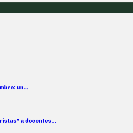
iembre: un…
roristas” a docentes…