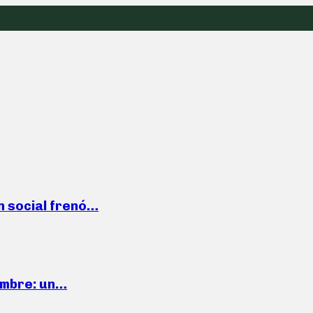
n social frenó…
iembre: un…