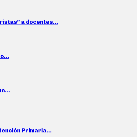
roristas” a docentes…
cto…
 un…
Atención Primaria…