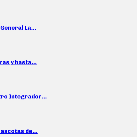
e General La…
pras y hasta…
ntro Integrador…
mascotas de…