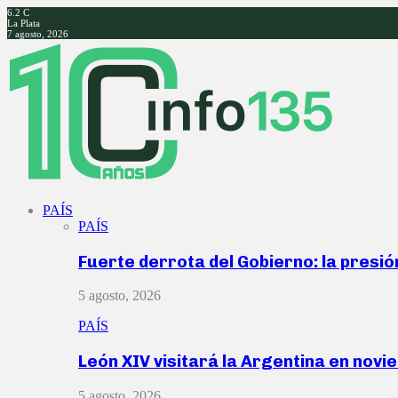
6.2
C
La Plata
7 agosto, 2026
Facebook
Twitter
Instagram
Youtube
PAÍS
PAÍS
Fuerte derrota del Gobierno: la presió
5 agosto, 2026
PAÍS
León XIV visitará la Argentina en nov
5 agosto, 2026