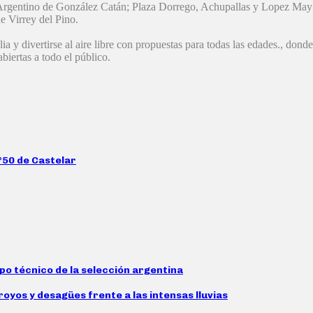
rto Argentino de González Catán; Plaza Dorrego, Achupallas y Lopez May
e Virrey del Pino.
ia y divertirse al aire libre con propuestas para todas las edades., donde
biertas a todo el público.
N°50 de Castelar
rpo técnico de la selección argentina
oyos y desagües frente a las intensas lluvias