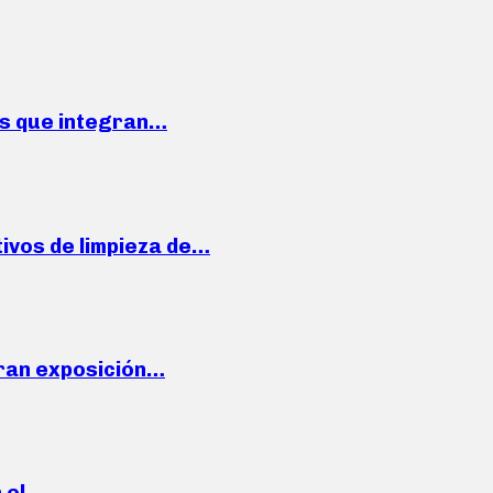
ses que integran…
ivos de limpieza de…
ran exposición…
n el…