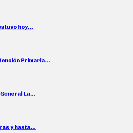
 estuvo hoy…
Atención Primaria…
e General La…
pras y hasta…