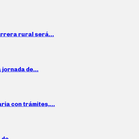
arrera rural será…
a jornada de…
aria con trámites,…
a de…