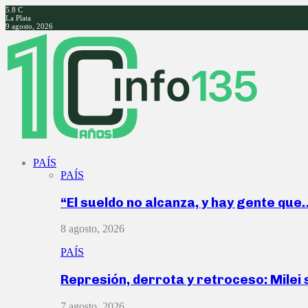
5.8
C
La Plata
9 agosto, 2026
Facebook
Twitter
Instagram
Youtube
PAÍS
PAÍS
“El sueldo no alcanza, y hay gente que
8 agosto, 2026
PAÍS
Represión, derrota y retroceso: Milei
7 agosto, 2026