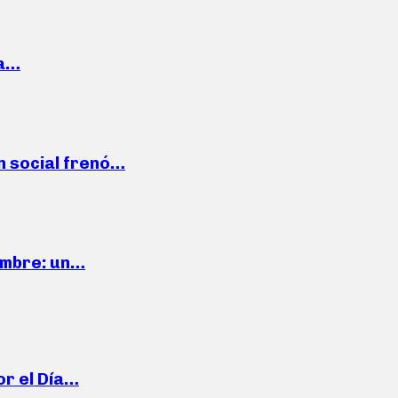
la…
n social frenó…
iembre: un…
or el Día…