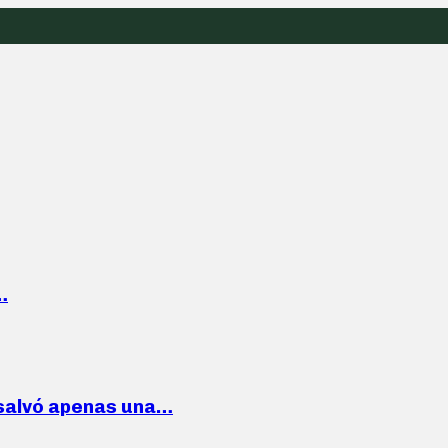
…
 salvó apenas una…