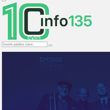
Primary
Menu
Search
Search
for: