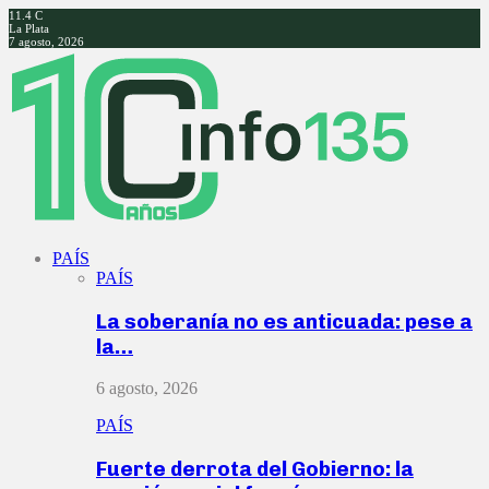
11.4
C
La Plata
7 agosto, 2026
Facebook
Twitter
Instagram
Youtube
PAÍS
PAÍS
La soberanía no es anticuada: pese a
la…
6 agosto, 2026
PAÍS
Fuerte derrota del Gobierno: la