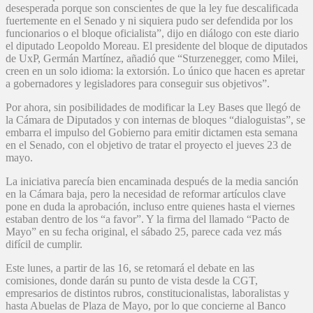
desesperada porque son conscientes de que la ley fue descalificada
fuertemente en el Senado y ni siquiera pudo ser defendida por los
funcionarios o el bloque oficialista”, dijo en diálogo con este diario
el diputado Leopoldo Moreau. El presidente del bloque de diputados
de UxP, Germán Martínez, añadió que “Sturzenegger, como Milei,
creen en un solo idioma: la extorsión. Lo único que hacen es apretar
a gobernadores y legisladores para conseguir sus objetivos”.
Por ahora, sin posibilidades de modificar la Ley Bases que llegó de
la Cámara de Diputados y con internas de bloques “dialoguistas”, se
embarra el impulso del Gobierno para emitir dictamen esta semana
en el Senado, con el objetivo de tratar el proyecto el jueves 23 de
mayo.
La iniciativa parecía bien encaminada después de la media sanción
en la Cámara baja, pero la necesidad de reformar artículos clave
pone en duda la aprobación, incluso entre quienes hasta el viernes
estaban dentro de los “a favor”. Y la firma del llamado “Pacto de
Mayo” en su fecha original, el sábado 25, parece cada vez más
difícil de cumplir.
Este lunes, a partir de las 16, se retomará el debate en las
comisiones, donde darán su punto de vista desde la CGT,
empresarios de distintos rubros, constitucionalistas, laboralistas y
hasta Abuelas de Plaza de Mayo, por lo que concierne al Banco