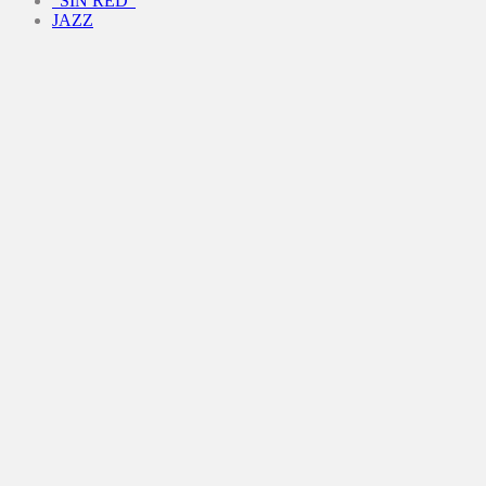
“SIN RED”
JAZZ