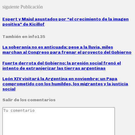
siguiente Publicación
Espert y Majul asustados por “el crecimiento de la imagen
positiva” de Kicillof
También en info135
La soberanía no es anticuada: pese a la lluvia, miles
marchan al Congreso para frenar el proyecto del Gobierno
Fuerte derrota del Gobierno: la presión social frenó el
intento de extranjerizar las tierras argentinas
León XIV visitará la Argentina en noviembre: un Papa
comprometido con los humildes, los migrantes y la justicia
social
Salir de los comentarios