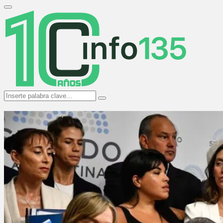
Search
for:
Primary
Menu
Search
Search
for: