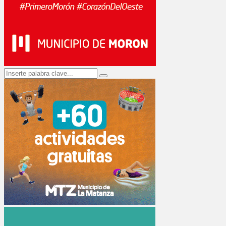
Search
Search
for: