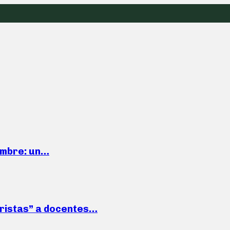
iembre: un…
roristas” a docentes…