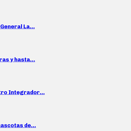
e General La…
pras y hasta…
ntro Integrador…
mascotas de…