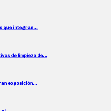
ses que integran…
ivos de limpieza de…
ran exposición…
n el…