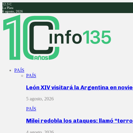
12.3
C
La Plata
6 agosto, 2026
Facebook
Twitter
Instagram
Youtube
PAÍS
PAÍS
León XIV visitará la Argentina en nov
5 agosto, 2026
PAÍS
Milei redobla los ataques: llamó “ter
4 agosto, 2026