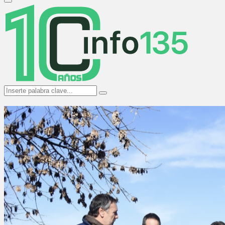
Primary
Menu
Search
Search
for: