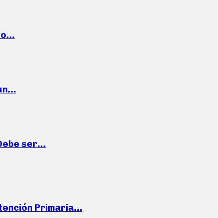
cto…
 un…
“Debe ser…
Atención Primaria…