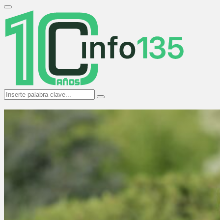
Search
for:
Primary
Menu
Search
Search
for: