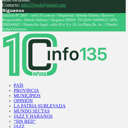
Contacto:
info135web@gmail.com
Síguenos
Facebook
Twitter
Instagram
Youtube
Edición Nº 2807 - info135.com.ar // Propiedad: Alfredo Silletta. Director
Responsable: Alfredo Silletta // Registro DNDA: PV-2026-10090025-APN-
DNDA#MJ // Domicilio legal: calle 45 e/ 9 y 10, La Plata, Bs. As. // Diseño:
Rafael Guerrero
Facebook
Twitter
Instagram
Youtube
PAÍS
PROVINCIA
MUNICIPIOS
OPINIÓN
LA PATRIA SUBLEVADA
MUNDO SECTAS
JAZZ Y HABANOS
“SIN RED”
JAZZ