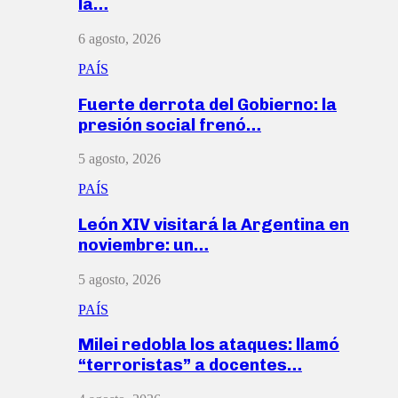
la…
6 agosto, 2026
PAÍS
Fuerte derrota del Gobierno: la
presión social frenó…
5 agosto, 2026
PAÍS
León XIV visitará la Argentina en
noviembre: un…
5 agosto, 2026
PAÍS
Milei redobla los ataques: llamó
“terroristas” a docentes…