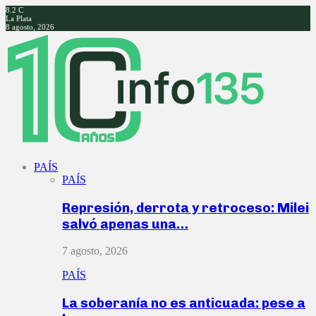
8.2
C
La Plata
8 agosto, 2026
Facebook
Twitter
Instagram
Youtube
PAÍS
PAÍS
Represión, derrota y retroceso: Milei
salvó apenas una…
7 agosto, 2026
PAÍS
La soberanía no es anticuada: pese a