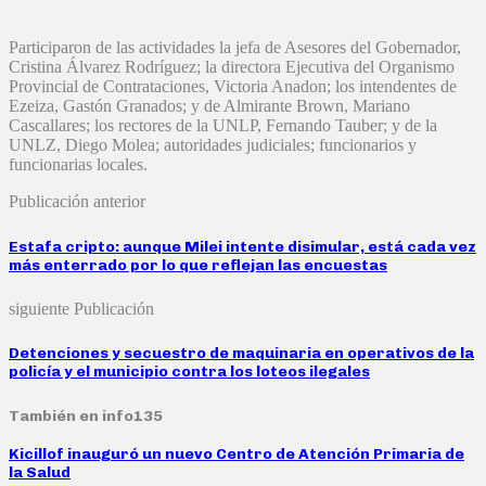
Participaron de las actividades la jefa de Asesores del Gobernador,
Cristina Álvarez Rodríguez; la directora Ejecutiva del Organismo
Provincial de Contrataciones, Victoria Anadon; los intendentes de
Ezeiza, Gastón Granados; y de Almirante Brown, Mariano
Cascallares; los rectores de la UNLP, Fernando Tauber; y de la
UNLZ, Diego Molea; autoridades judiciales; funcionarios y
funcionarias locales.
Publicación anterior
Estafa cripto: aunque Milei intente disimular, está cada vez
más enterrado por lo que reflejan las encuestas
siguiente Publicación
Detenciones y secuestro de maquinaria en operativos de la
policía y el municipio contra los loteos ilegales
También en info135
Kicillof inauguró un nuevo Centro de Atención Primaria de
la Salud