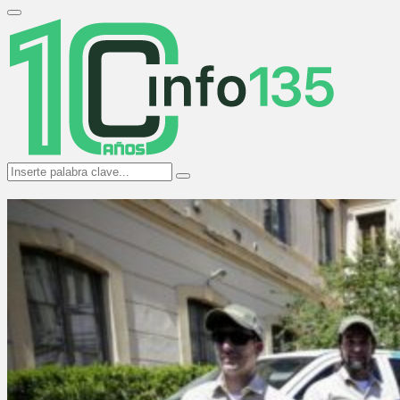
Search
for:
Primary
Menu
Search
Search
for: