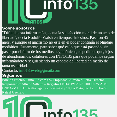
Sobre nosotros
"Difunda esta información, sienta la satisfacción moral de un acto de
libertad”, decía Rodolfo Walsh en tiempos siniestros. Pasaron 45
años, y aunque el macrismo no este en el poder continúa el blindaje
mediático. Justamente, para saber qué es lo que está pasando, sin
pasar por el filtro de los medios hegemónicos, te pedimos que, lejos
de abandonarnos, colabores con INFO135 para que podamos seguir
informándote y seguir siendo un espacio de libertad en medio de
tanta oscuridad.
Contacto:
info135web@gmail.com
Síguenos
Facebook
Twitter
Instagram
Youtube
Edición Nº 2807 - info135.com.ar // Propiedad: Alfredo Silletta. Director
Responsable: Alfredo Silletta // Registro DNDA: PV-2026-10090025-APN-
DNDA#MJ // Domicilio legal: calle 45 e/ 9 y 10, La Plata, Bs. As. // Diseño:
Rafael Guerrero