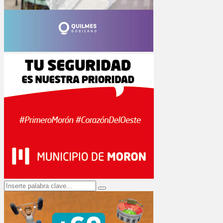
Search
Search
for: