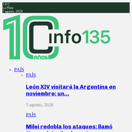
7.8
C
La Plata
7 agosto, 2026
Facebook
Twitter
Instagram
Youtube
PAÍS
PAÍS
León XIV visitará la Argentina en
noviembre: un…
5 agosto, 2026
PAÍS
Milei redobla los ataques: llamó