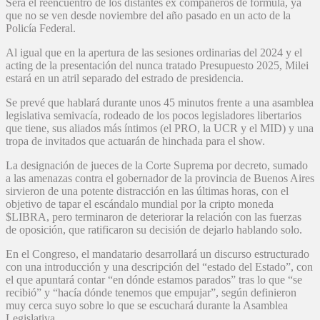
Será el reencuentro de los distantes ex compañeros de fórmula, ya
que no se ven desde noviembre del año pasado en un acto de la
Policía Federal.
Al igual que en la apertura de las sesiones ordinarias del 2024 y el
acting de la presentación del nunca tratado Presupuesto 2025, Milei
estará en un atril separado del estrado de presidencia.
Se prevé que hablará durante unos 45 minutos frente a una asamblea
legislativa semivacía, rodeado de los pocos legisladores libertarios
que tiene, sus aliados más íntimos (el PRO, la UCR y el MID) y una
tropa de invitados que actuarán de hinchada para el show.
La designación de jueces de la Corte Suprema por decreto, sumado
a las amenazas contra el gobernador de la provincia de Buenos Aires
sirvieron de una potente distracción en las últimas horas, con el
objetivo de tapar el escándalo mundial por la cripto moneda
$LIBRA, pero terminaron de deteriorar la relación con las fuerzas
de oposición, que ratificaron su decisión de dejarlo hablando solo.
En el Congreso, el mandatario desarrollará un discurso estructurado
con una introducción y una descripción del “estado del Estado”, con
el que apuntará contar “en dónde estamos parados” tras lo que “se
recibió” y “hacía dónde tenemos que empujar”, según definieron
muy cerca suyo sobre lo que se escuchará durante la Asamblea
Legislativa.