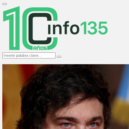
Search
for:
Primary
Menu
Search
Search
for: