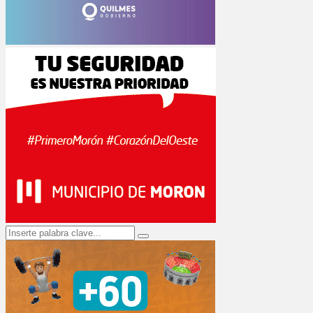
Search
Search
for: