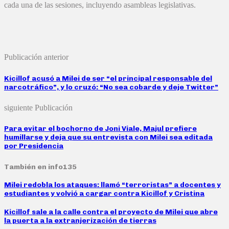
cada una de las sesiones, incluyendo asambleas legislativas.
Publicación anterior
Kicillof acusó a Milei de ser “el principal responsable del
narcotráfico”, y lo cruzó: “No sea cobarde y deje Twitter”
siguiente Publicación
Para evitar el bochorno de Joni Viale, Majul prefiere
humillarse y deja que su entrevista con Milei sea editada
por Presidencia
También en info135
Milei redobla los ataques: llamó “terroristas” a docentes y
estudiantes y volvió a cargar contra Kicillof y Cristina
Kicillof sale a la calle contra el proyecto de Milei que abre
la puerta a la extranjerización de tierras