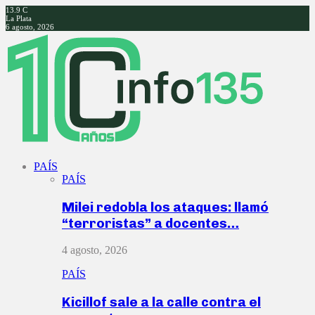
13.9
C
La Plata
6 agosto, 2026
Facebook
Twitter
Instagram
Youtube
PAÍS
PAÍS
Milei redobla los ataques: llamó
“terroristas” a docentes…
4 agosto, 2026
PAÍS
Kicillof sale a la calle contra el