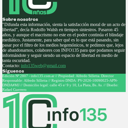
Sobre nosotros
"Difunda esta información, sienta la satisfacción moral de un acto de
libertad”, decía Rodolfo Walsh en tiempos siniestros. Pasaron 45
años, y aunque el macrismo no este en el poder continúa el blindaje
mediático. Justamente, para saber qué es lo que está pasando, sin
pasar por el filtro de los medios hegemónicos, te pedimos que, lejos
de abandonarnos, colabores con INFO135 para que podamos seguir
informándote y seguir siendo un espacio de libertad en medio de
tanta oscuridad.
Contacto:
info135web@gmail.com
Síguenos
Facebook
Twitter
Instagram
Youtube
Edición Nº 2807 - info135.com.ar // Propiedad: Alfredo Silletta. Director
Responsable: Alfredo Silletta // Registro DNDA: PV-2026-10090025-APN-
DNDA#MJ // Domicilio legal: calle 45 e/ 9 y 10, La Plata, Bs. As. // Diseño:
Rafael Guerrero