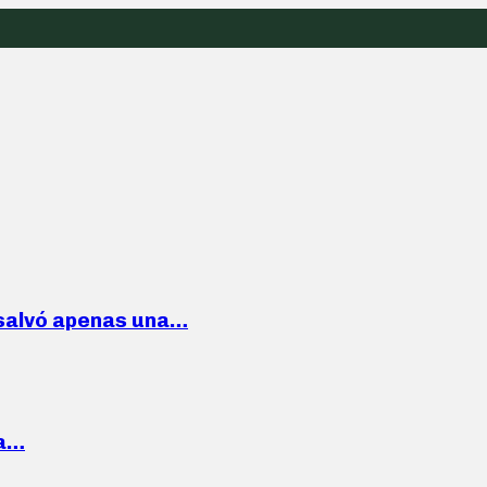
 salvó apenas una…
la…