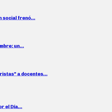
n social frenó…
iembre: un…
roristas” a docentes…
or el Día…