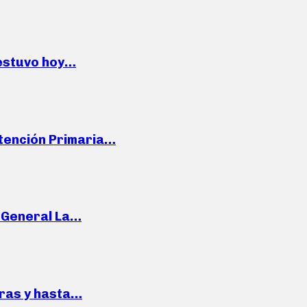
 estuvo hoy…
Atención Primaria…
e General La…
pras y hasta…