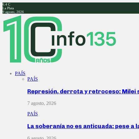
6.4
C
La Plata
9 agosto, 2026
Facebook
Twitter
Instagram
Youtube
PAÍS
PAÍS
Represión, derrota y retroceso: Milei
7 agosto, 2026
PAÍS
La soberanía no es anticuada: pese a 
6 agosto, 2026