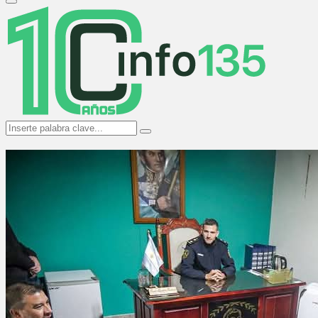
Primary
Menu
Search
Search
for: