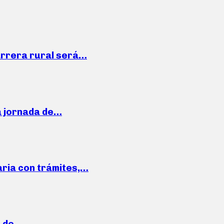
arrera rural será…
a jornada de…
aria con trámites,…
a de…