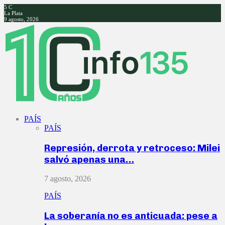
5
C
La Plata
9 agosto, 2026
Facebook
Twitter
Instagram
Youtube
PAÍS
PAÍS
Represión, derrota y retroceso: Milei
salvó apenas una…
7 agosto, 2026
PAÍS
La soberanía no es anticuada: pese a