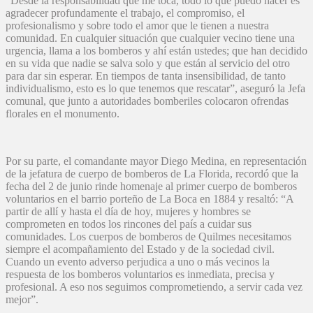
“Desde la responsabilidad que me toca, todo lo que puedo hacer es
agradecer profundamente el trabajo, el compromiso, el
profesionalismo y sobre todo el amor que le tienen a nuestra
comunidad. En cualquier situación que cualquier vecino tiene una
urgencia, llama a los bomberos y ahí están ustedes; que han decidido
en su vida que nadie se salva solo y que están al servicio del otro
para dar sin esperar. En tiempos de tanta insensibilidad, de tanto
individualismo, esto es lo que tenemos que rescatar”, aseguró la Jefa
comunal, que junto a autoridades bomberiles colocaron ofrendas
florales en el monumento.
Por su parte, el comandante mayor Diego Medina, en representación
de la jefatura de cuerpo de bomberos de La Florida, recordó que la
fecha del 2 de junio rinde homenaje al primer cuerpo de bomberos
voluntarios en el barrio porteño de La Boca en 1884 y resaltó: “A
partir de allí y hasta el día de hoy, mujeres y hombres se
comprometen en todos los rincones del país a cuidar sus
comunidades. Los cuerpos de bomberos de Quilmes necesitamos
siempre el acompañamiento del Estado y de la sociedad civil.
Cuando un evento adverso perjudica a uno o más vecinos la
respuesta de los bomberos voluntarios es inmediata, precisa y
profesional. A eso nos seguimos comprometiendo, a servir cada vez
mejor”.