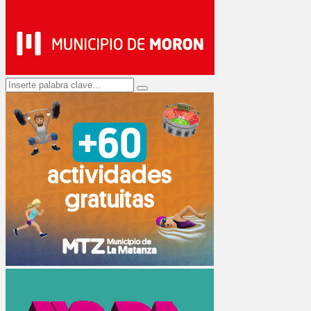
Search
Search
for: