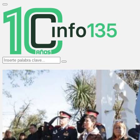
Search
for:
Primary
Menu
Search
Search
for: