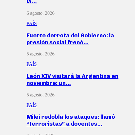
la…
6 agosto, 2026
PAÍS
Fuerte derrota del Gobierno: la
presión social frenó…
5 agosto, 2026
PAÍS
León XIV visitará la Argentina en
noviembre: un…
5 agosto, 2026
PAÍS
Milei redobla los ataques: llamó
“terroristas” a docentes…