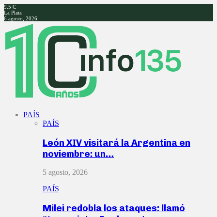
9.5
C
La Plata
6 agosto, 2026
Facebook
Twitter
Instagram
Youtube
PAÍS
PAÍS
León XIV visitará la Argentina en
noviembre: un…
5 agosto, 2026
PAÍS
Milei redobla los ataques: llamó