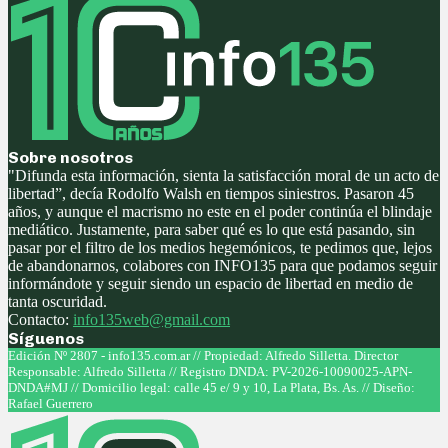
Sobre nosotros
"Difunda esta información, sienta la satisfacción moral de un acto de
libertad”, decía Rodolfo Walsh en tiempos siniestros. Pasaron 45
años, y aunque el macrismo no este en el poder continúa el blindaje
mediático. Justamente, para saber qué es lo que está pasando, sin
pasar por el filtro de los medios hegemónicos, te pedimos que, lejos
de abandonarnos, colabores con INFO135 para que podamos seguir
informándote y seguir siendo un espacio de libertad en medio de
tanta oscuridad.
Contacto:
info135web@gmail.com
Síguenos
Facebook
Twitter
Instagram
Youtube
Edición Nº 2807 - info135.com.ar // Propiedad: Alfredo Silletta. Director
Responsable: Alfredo Silletta // Registro DNDA: PV-2026-10090025-APN-
DNDA#MJ // Domicilio legal: calle 45 e/ 9 y 10, La Plata, Bs. As. // Diseño:
Rafael Guerrero