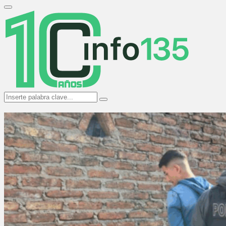
Search
for:
Primary
Menu
Search
Search
for: