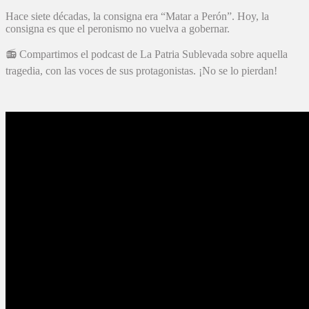
Hace siete décadas, la consigna era “Matar a Perón”. Hoy, la
consigna es que el peronismo no vuelva a gobernar.
📻 Compartimos el podcast de La Patria Sublevada sobre aquella
tragedia, con las voces de sus protagonistas. ¡No se lo pierdan!