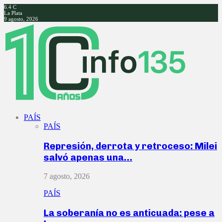
6.4
C
La Plata
9 agosto, 2026
Facebook
Twitter
Instagram
Youtube
PAÍS
PAÍS
Represión, derrota y retroceso: Milei
salvó apenas una…
7 agosto, 2026
PAÍS
La soberanía no es anticuada: pese a