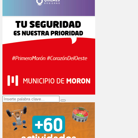
Search
Search
for: