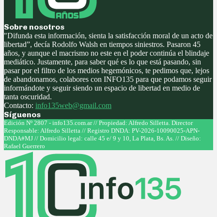
Sobre nosotros
"Difunda esta información, sienta la satisfacción moral de un acto de
libertad”, decía Rodolfo Walsh en tiempos siniestros. Pasaron 45
años, y aunque el macrismo no este en el poder continúa el blindaje
mediático. Justamente, para saber qué es lo que está pasando, sin
pasar por el filtro de los medios hegemónicos, te pedimos que, lejos
de abandonarnos, colabores con INFO135 para que podamos seguir
informándote y seguir siendo un espacio de libertad en medio de
tanta oscuridad.
Contacto:
info135web@gmail.com
Síguenos
Facebook
Twitter
Instagram
Youtube
Edición Nº 2807 - info135.com.ar // Propiedad: Alfredo Silletta. Director
Responsable: Alfredo Silletta // Registro DNDA: PV-2026-10090025-APN-
DNDA#MJ // Domicilio legal: calle 45 e/ 9 y 10, La Plata, Bs. As. // Diseño:
Rafael Guerrero