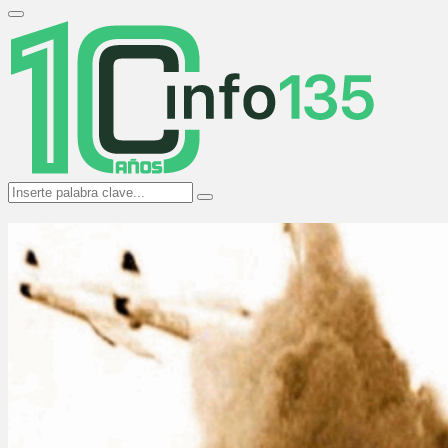
Search
for:
Primary
Menu
Search
Search
for: