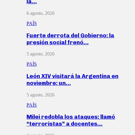
la…
6 agosto, 2026
PAÍS
Fuerte derrota del Gobierno: la
presión social frenó…
5 agosto, 2026
PAÍS
León XIV visitará la Argentina en
noviembre: un…
5 agosto, 2026
PAÍS
Milei redobla los ataques: llamó
“terroristas” a docentes…