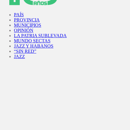
Facebook
Twitter
Instagram
Youtube
PAÍS
PROVINCIA
MUNICIPIOS
OPINIÓN
LA PATRIA SUBLEVADA
MUNDO SECTAS
JAZZ Y HABANOS
“SIN RED”
JAZZ