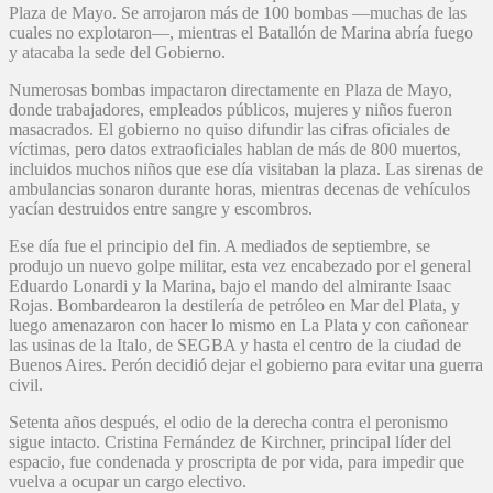
Plaza de Mayo. Se arrojaron más de 100 bombas —muchas de las
cuales no explotaron—, mientras el Batallón de Marina abría fuego
y atacaba la sede del Gobierno.
Numerosas bombas impactaron directamente en Plaza de Mayo,
donde trabajadores, empleados públicos, mujeres y niños fueron
masacrados. El gobierno no quiso difundir las cifras oficiales de
víctimas, pero datos extraoficiales hablan de más de 800 muertos,
incluidos muchos niños que ese día visitaban la plaza. Las sirenas de
ambulancias sonaron durante horas, mientras decenas de vehículos
yacían destruidos entre sangre y escombros.
Ese día fue el principio del fin. A mediados de septiembre, se
produjo un nuevo golpe militar, esta vez encabezado por el general
Eduardo Lonardi y la Marina, bajo el mando del almirante Isaac
Rojas. Bombardearon la destilería de petróleo en Mar del Plata, y
luego amenazaron con hacer lo mismo en La Plata y con cañonear
las usinas de la Italo, de SEGBA y hasta el centro de la ciudad de
Buenos Aires. Perón decidió dejar el gobierno para evitar una guerra
civil.
Setenta años después, el odio de la derecha contra el peronismo
sigue intacto. Cristina Fernández de Kirchner, principal líder del
espacio, fue condenada y proscripta de por vida, para impedir que
vuelva a ocupar un cargo electivo.