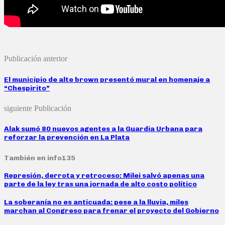
Publicación anterior
El municipio de alte brown presentó mural en homenaje a
“Chespirito”
siguiente Publicación
Alak sumó 80 nuevos agentes a la Guardia Urbana para
reforzar la prevención en La Plata
También en info135
Represión, derrota y retroceso: Milei salvó apenas una
parte de la ley tras una jornada de alto costo político
La soberanía no es anticuada: pese a la lluvia, miles
marchan al Congreso para frenar el proyecto del Gobierno