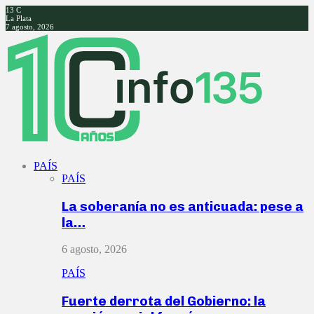
13
C
La Plata
7 agosto, 2026
Facebook
Twitter
Instagram
Youtube
PAÍS
PAÍS
La soberanía no es anticuada: pese a
la…
6 agosto, 2026
PAÍS
Fuerte derrota del Gobierno: la