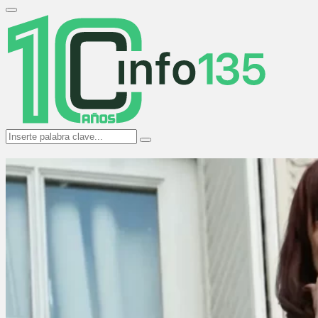
Search
for:
Primary
Menu
Search
Search
for: