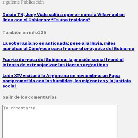
siguiente Publicación
Desde TN, Jony Viale salió a operar contra Villarruel en
línea con el Gobierno: “Es una traidora”
También en info135
La soberanía no es anticuada: pese a la lluvia, miles
marchan al Congreso para frenar el proyecto del Gobierno
Fuerte derrota del Gobierno: la presión social frenó el
intento de extranjerizar las tierras argentinas
León XIV visitará la Argentina en noviembre: un Papa
comprometido con los humildes, los migrantes y la justicia
social
Salir de los comentarios