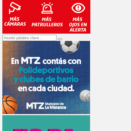
Search
Search
for: