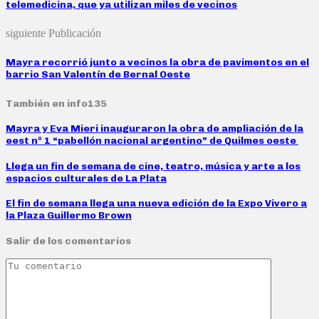
telemedicina, que ya utilizan miles de vecinos
siguiente Publicación
Mayra recorrió junto a vecinos la obra de pavimentos en el
barrio San Valentín de Bernal Oeste
También en info135
Mayra y Eva Mieri inauguraron la obra de ampliación de la
eest nº 1 “pabellón nacional argentino” de Quilmes oeste
Llega un fin de semana de cine, teatro, música y arte a los
espacios culturales de La Plata
El fin de semana llega una nueva edición de la Expo Vivero a
la Plaza Guillermo Brown
Salir de los comentarios