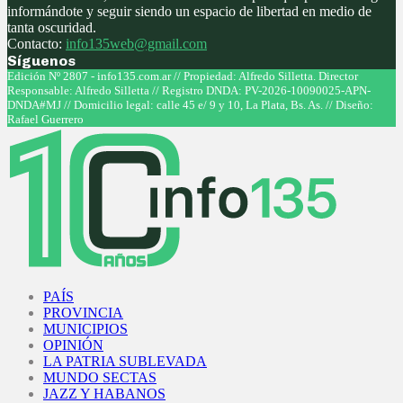
informándote y seguir siendo un espacio de libertad en medio de
tanta oscuridad.
Contacto:
info135web@gmail.com
Síguenos
Facebook
Twitter
Instagram
Youtube
Edición Nº 2807 - info135.com.ar // Propiedad: Alfredo Silletta. Director
Responsable: Alfredo Silletta // Registro DNDA: PV-2026-10090025-APN-
DNDA#MJ // Domicilio legal: calle 45 e/ 9 y 10, La Plata, Bs. As. // Diseño:
Rafael Guerrero
Facebook
Twitter
Instagram
Youtube
PAÍS
PROVINCIA
MUNICIPIOS
OPINIÓN
LA PATRIA SUBLEVADA
MUNDO SECTAS
JAZZ Y HABANOS