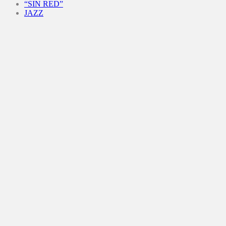
“SIN RED”
JAZZ