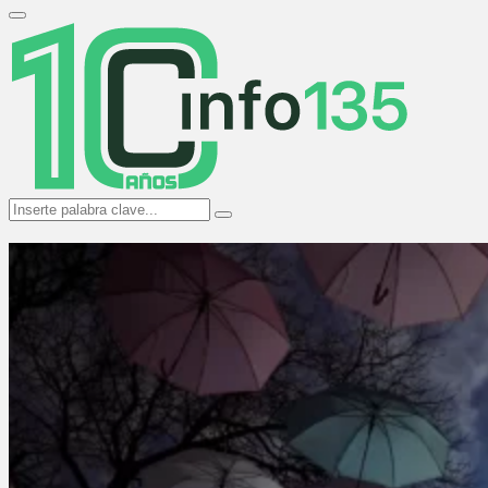
Search
for:
Primary
Menu
Search
Search
for: