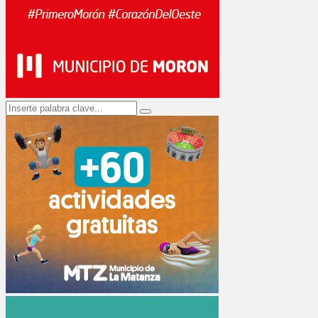
Search
Search
for: