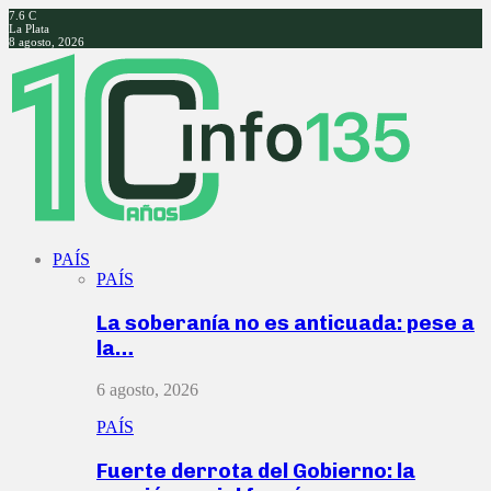
7.6
C
La Plata
8 agosto, 2026
Facebook
Twitter
Instagram
Youtube
PAÍS
PAÍS
La soberanía no es anticuada: pese a
la…
6 agosto, 2026
PAÍS
Fuerte derrota del Gobierno: la