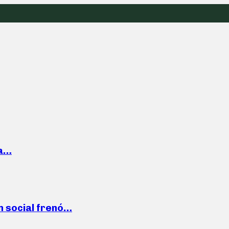
la…
n social frenó…