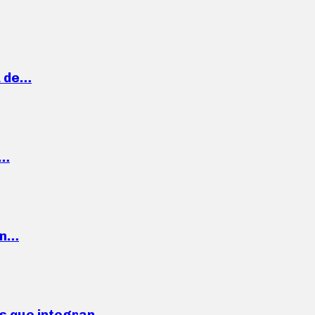
a de…
,…
ón…
ses que integran…