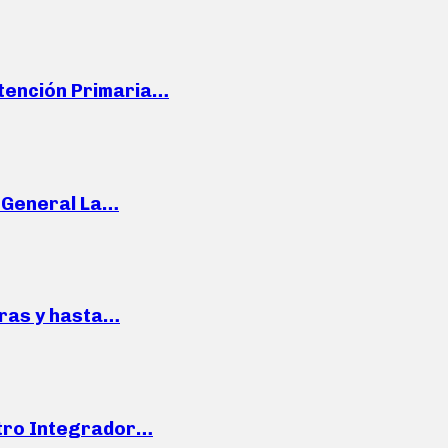
Atención Primaria…
e General La…
pras y hasta…
ntro Integrador…