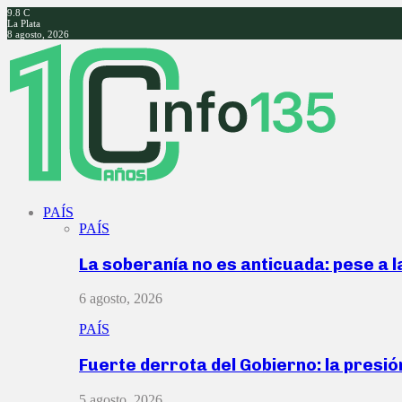
9.8
C
La Plata
8 agosto, 2026
Facebook
Twitter
Instagram
Youtube
PAÍS
PAÍS
La soberanía no es anticuada: pese a 
6 agosto, 2026
PAÍS
Fuerte derrota del Gobierno: la presió
5 agosto, 2026