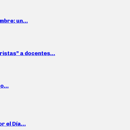
iembre: un…
roristas” a docentes…
cto…
or el Día…