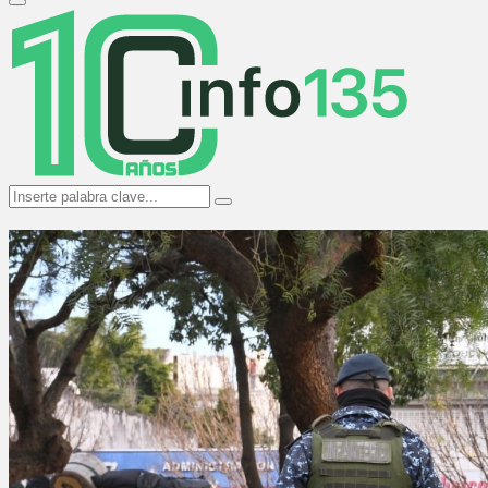
Primary
Menu
Search
Search
for: