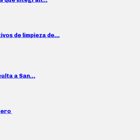
ivos de limpieza de…
culta a San…
mero