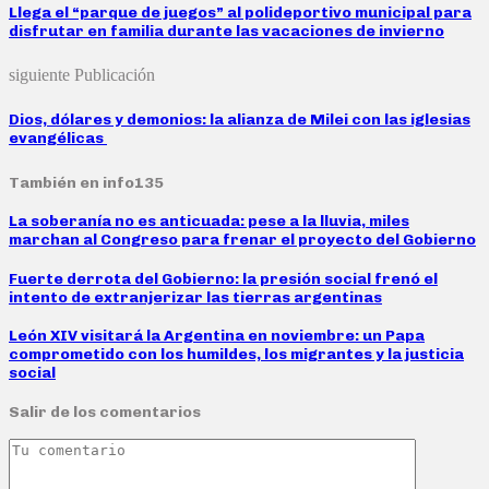
Llega el “parque de juegos” al polideportivo municipal para
disfrutar en familia durante las vacaciones de invierno
siguiente Publicación
Dios, dólares y demonios: la alianza de Milei con las iglesias
evangélicas
También en info135
La soberanía no es anticuada: pese a la lluvia, miles
marchan al Congreso para frenar el proyecto del Gobierno
Fuerte derrota del Gobierno: la presión social frenó el
intento de extranjerizar las tierras argentinas
León XIV visitará la Argentina en noviembre: un Papa
comprometido con los humildes, los migrantes y la justicia
social
Salir de los comentarios