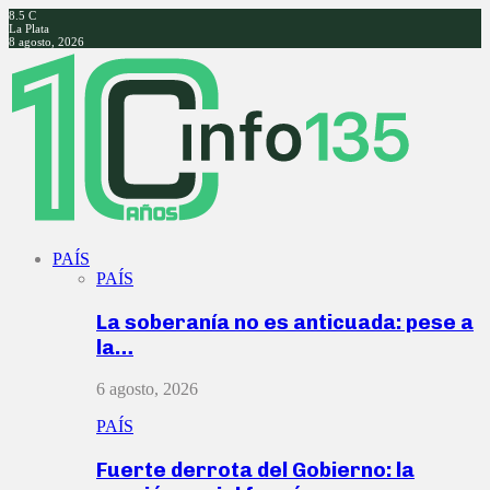
8.5
C
La Plata
8 agosto, 2026
Facebook
Twitter
Instagram
Youtube
PAÍS
PAÍS
La soberanía no es anticuada: pese a
la…
6 agosto, 2026
PAÍS
Fuerte derrota del Gobierno: la