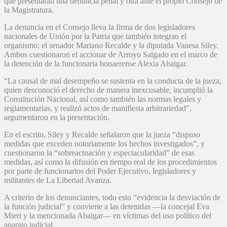
que presentarán una denuncia penal y otra ante el propio Consejo de
la Magistratura.
La denuncia en el Consejo lleva la firma de dos legisladores
nacionales de Unión por la Patria que también integran el
organismo: el senador Mariano Recalde y la diputada Vanesa Siley.
Ambos cuestionaron el accionar de Arroyo Salgado en el marco de
la detención de la funcionaria bonaerense Alexia Abaigar.
“La causal de mal desempeño se sustenta en la conducta de la jueza,
quien desconoció el derecho de manera inexcusable, incumplió la
Constitución Nacional, así como también las normas legales y
reglamentarias, y realizó actos de manifiesta arbitrariedad”,
argumentaron en la presentación.
En el escrito, Siley y Recalde señalaron que la jueza “dispuso
medidas que exceden notoriamente los hechos investigados”, y
cuestionaron la “sobreactuación y espectacularidad” de esas
medidas, así como la difusión en tiempo real de los procedimientos
por parte de funcionarios del Poder Ejecutivo, legisladores y
militantes de La Libertad Avanza.
A criterio de los denunciantes, todo esto “evidencia la desviación de
la función judicial” y convierte a las detenidas —la concejal Eva
Mieri y la mencionada Abaigar— en víctimas del uso político del
aparato judicial.