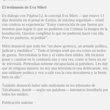
El testimonio de Eva Mieri
En diálogo con
Página/12
, la concejal Eva Mieri —que estuvo 13
días detenida en el penal de Ezeiza, de máxima seguridad— relató
con crudeza su experiencia: “Estoy convencida de que fueron por
nosotras para lograr lo que no pudieron con Cristina: la imagen de la
humillación. Querían completar lo que no pudieron hacer con ella.
Pero no pudieron, ni podrán”.
Mieri denunció que todo fue “un show grotesco, un armado político,
judicial y mediático”: “Todo el tiempo sentí que era como un trofeo
de guerra. Necesitaban la foto y el video bien nítidos. Me hicieron
posar y caminar en la comisaría una y otra vez, como si fuera un set
de televisión. Pretendían subirme encapuchada al patrullero. Les dije
que de ninguna manera: no soy una terrorista ni una delincuente, soy
una militante política y voy a salir con la cara descubierta y la frente
bien en alto”.
También denunció haber sido maltratada en los tribunales de
Talcahuano, donde —según sus palabras— intentaron humillarla por
todos los medios.
Publicación anterior