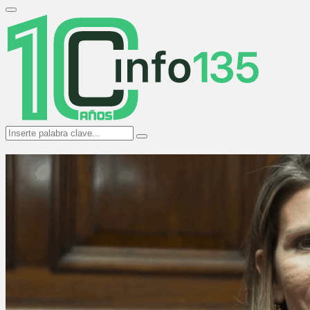
Search
for:
Primary
Menu
Search
Search
for: