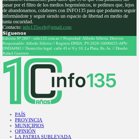
pasar por el filtro de los medios hegemónicos, te pedimos que, lejos
de abandonarnos, colabores con INFO135 para que podamos seguir
informándote y seguir siendo un espacio de libertad en medio de
tanta oscuridad.
Contacto:
info135web@gmail.com
Síguenos
Facebook
Twitter
Instagram
Youtube
Edición Nº 2807 - info135.com.ar // Propiedad: Alfredo Silletta. Director
Responsable: Alfredo Silletta // Registro DNDA: PV-2026-10090025-APN-
DNDA#MJ // Domicilio legal: calle 45 e/ 9 y 10, La Plata, Bs. As. // Diseño:
Rafael Guerrero
Facebook
Twitter
Instagram
Youtube
PAÍS
PROVINCIA
MUNICIPIOS
OPINIÓN
LA PATRIA SUBLEVADA