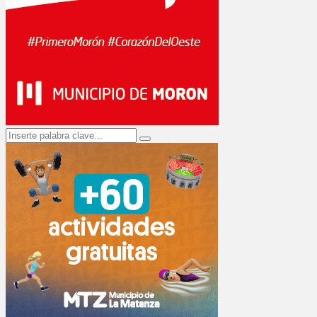
Search
Search
for: