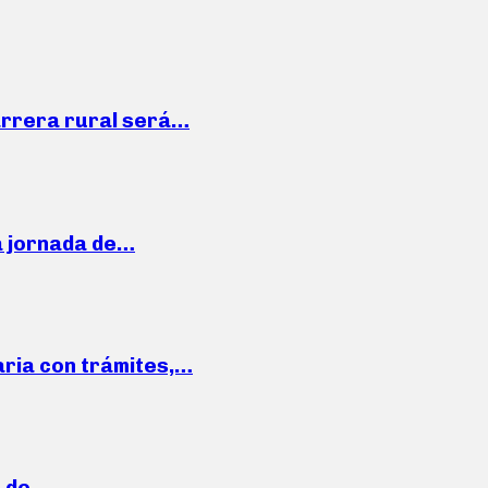
arrera rural será…
a jornada de…
aria con trámites,…
a de…