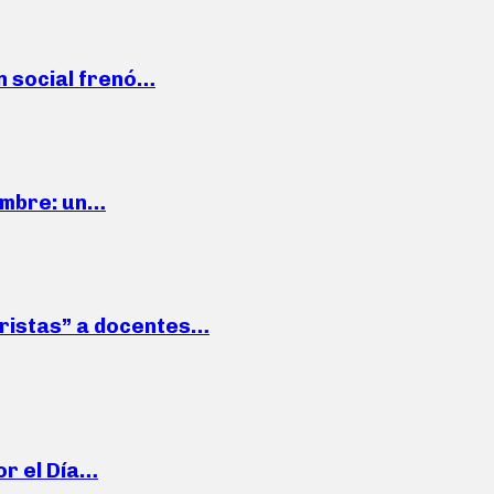
n social frenó…
iembre: un…
roristas” a docentes…
or el Día…