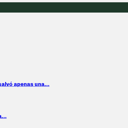
 salvó apenas una…
la…