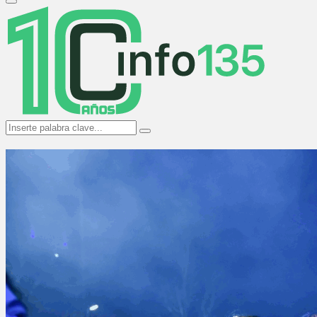
Primary
Menu
Search
Search
for: