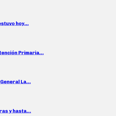
 estuvo hoy…
Atención Primaria…
e General La…
pras y hasta…