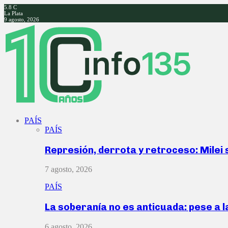
5.8
C
La Plata
9 agosto, 2026
Facebook
Twitter
Instagram
Youtube
PAÍS
PAÍS
Represión, derrota y retroceso: Milei
7 agosto, 2026
PAÍS
La soberanía no es anticuada: pese a 
6 agosto, 2026