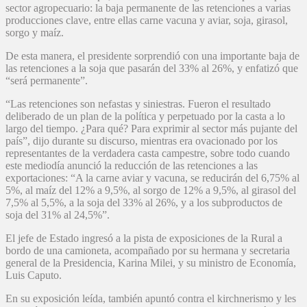
sector agropecuario: la baja permanente de las retenciones a varias
producciones clave, entre ellas carne vacuna y aviar, soja, girasol,
sorgo y maíz.
De esta manera, el presidente sorprendió con una importante baja de
las retenciones a la soja que pasarán del 33% al 26%, y enfatizó que
“será permanente”.
“Las retenciones son nefastas y siniestras. Fueron el resultado
deliberado de un plan de la política y perpetuado por la casta a lo
largo del tiempo. ¿Para qué? Para exprimir al sector más pujante del
país”, dijo durante su discurso, mientras era ovacionado por los
representantes de la verdadera casta campestre, sobre todo cuando
este mediodía anunció la reducción de las retenciones a las
exportaciones: “A la carne aviar y vacuna, se reducirán del 6,75% al
5%, al maíz del 12% a 9,5%, al sorgo de 12% a 9,5%, al girasol del
7,5% al 5,5%, a la soja del 33% al 26%, y a los subproductos de
soja del 31% al 24,5%”.
El jefe de Estado ingresó a la pista de exposiciones de la Rural a
bordo de una camioneta, acompañado por su hermana y secretaria
general de la Presidencia, Karina Milei, y su ministro de Economía,
Luis Caputo.
En su exposición leída, también apuntó contra el kirchnerismo y les