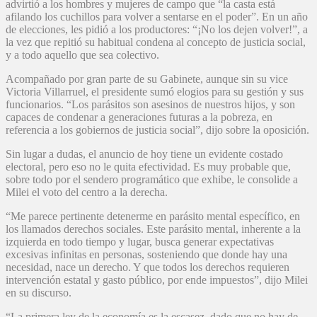
advirtió a los hombres y mujeres de campo que “la casta está
afilando los cuchillos para volver a sentarse en el poder”. En un año
de elecciones, les pidió a los productores: “¡No los dejen volver!”, a
la vez que repitió su habitual condena al concepto de justicia social,
y a todo aquello que sea colectivo.
Acompañado por gran parte de su Gabinete, aunque sin su vice
Victoria Villarruel, el presidente sumó elogios para su gestión y sus
funcionarios. “Los parásitos son asesinos de nuestros hijos, y son
capaces de condenar a generaciones futuras a la pobreza, en
referencia a los gobiernos de justicia social”, dijo sobre la oposición.
Sin lugar a dudas, el anuncio de hoy tiene un evidente costado
electoral, pero eso no le quita efectividad. Es muy probable que,
sobre todo por el sendero programático que exhibe, le consolide a
Milei el voto del centro a la derecha.
“Me parece pertinente detenerme en parásito mental específico, en
los llamados derechos sociales. Este parásito mental, inherente a la
izquierda en todo tiempo y lugar, busca generar expectativas
excesivas infinitas en personas, sosteniendo que donde hay una
necesidad, nace un derecho. Y que todos los derechos requieren
intervención estatal y gasto público, por ende impuestos”, dijo Milei
en su discurso.
“La primera ley de la economía es la escasez, dado que no hay de