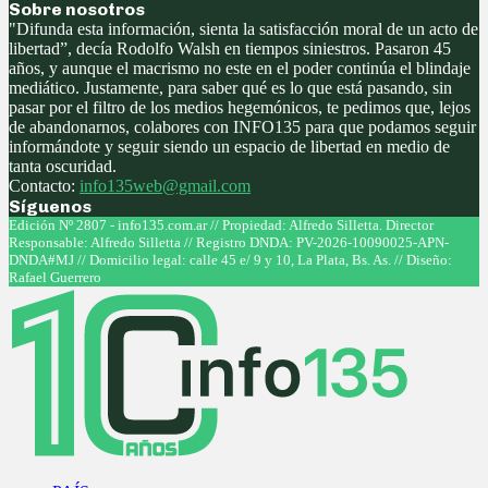
Sobre nosotros
"Difunda esta información, sienta la satisfacción moral de un acto de
libertad”, decía Rodolfo Walsh en tiempos siniestros. Pasaron 45
años, y aunque el macrismo no este en el poder continúa el blindaje
mediático. Justamente, para saber qué es lo que está pasando, sin
pasar por el filtro de los medios hegemónicos, te pedimos que, lejos
de abandonarnos, colabores con INFO135 para que podamos seguir
informándote y seguir siendo un espacio de libertad en medio de
tanta oscuridad.
Contacto:
info135web@gmail.com
Síguenos
Facebook
Twitter
Instagram
Youtube
Edición Nº 2807 - info135.com.ar // Propiedad: Alfredo Silletta. Director
Responsable: Alfredo Silletta // Registro DNDA: PV-2026-10090025-APN-
DNDA#MJ // Domicilio legal: calle 45 e/ 9 y 10, La Plata, Bs. As. // Diseño:
Rafael Guerrero
Facebook
Twitter
Instagram
Youtube