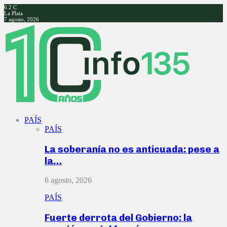
6.2
C
La Plata
7 agosto, 2026
Facebook
Twitter
Instagram
Youtube
PAÍS
PAÍS
La soberanía no es anticuada: pese a
la…
6 agosto, 2026
PAÍS
Fuerte derrota del Gobierno: la