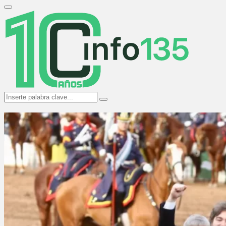
Search
for:
Primary
Menu
Search
Search
for: