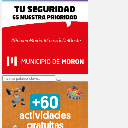
Search
Search
for: