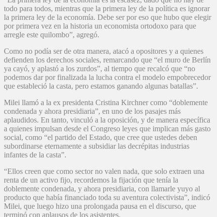
todo para todos, mientras que la primera ley de la política es ignorar
la primera ley de la economía. Debe ser por eso que hubo que elegir
por primera vez en la historia un economista ortodoxo para que
arregle este quilombo”, agregó.
Como no podía ser de otra manera, atacó a opositores y a quienes
defienden los derechos sociales, remarcando que “el muro de Berlín
ya cayó, y aplastó a los zurdos”, al tiempo que recalcó que “no
podemos dar por finalizada la lucha contra el modelo empobrecedor
que estableció la casta, pero estamos ganando algunas batallas”.
Milei llamó a la ex presidenta Cristina Kirchner como “doblemente
condenada y ahora presidiaria”, en uno de los pasajes más
aplaudidos. En tanto, vinculó a la oposición, y de manera específica
a quienes impulsan desde el Congreso leyes que implican más gasto
social, como “el partido del Estado, que cree que ustedes deben
subordinarse eternamente a subsidiar las decrépitas industrias
infantes de la casta”.
“Ellos creen que como sector no valen nada, que solo extraen una
renta de un activo fijo, recordemos la fijación que tenía la
doblemente condenada, y ahora presidiaria, con llamarle yuyo al
producto que había financiado toda su aventura colectivista”, indicó
Milei, que luego hizo una prolongada pausa en el discurso, que
terminó con aplausos de los asistentes.