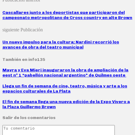
Cascallares junto a los deportistas que participaron del
campeonato metropolitano de Cross country en alte Brown
siguiente Publicación
Un nuevo impulso para la cultura: Nardini recorrió los
avances de obra del teatro municipal
También en info135
Mayra y Eva Mieri inauguraron la obra de ampliación de la
eest nº 1 “pabellón nacional argentino” de Quilmes oeste
Llega un fin de semana de cine, teatro, música y arte a los
espacios culturales de La Plata
El fin de semana llega una nueva edición de la Expo Vivero a
la Plaza Guillermo Brown
Salir de los comentarios