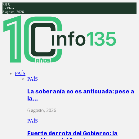
7.8
C
La Plata
8 agosto, 2026
Facebook
Twitter
Instagram
Youtube
PAÍS
PAÍS
La soberanía no es anticuada: pese a
la…
6 agosto, 2026
PAÍS
Fuerte derrota del Gobierno: la