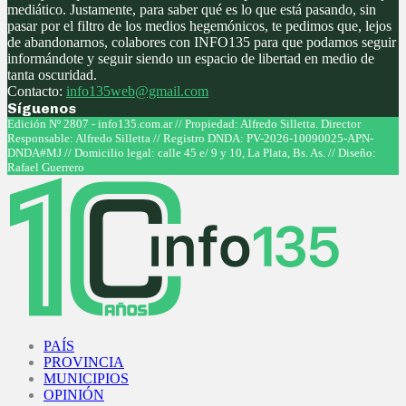
mediático. Justamente, para saber qué es lo que está pasando, sin
pasar por el filtro de los medios hegemónicos, te pedimos que, lejos
de abandonarnos, colabores con INFO135 para que podamos seguir
informándote y seguir siendo un espacio de libertad en medio de
tanta oscuridad.
Contacto:
info135web@gmail.com
Síguenos
Facebook
Twitter
Instagram
Youtube
Edición Nº 2807 - info135.com.ar // Propiedad: Alfredo Silletta. Director
Responsable: Alfredo Silletta // Registro DNDA: PV-2026-10090025-APN-
DNDA#MJ // Domicilio legal: calle 45 e/ 9 y 10, La Plata, Bs. As. // Diseño:
Rafael Guerrero
Facebook
Twitter
Instagram
Youtube
PAÍS
PROVINCIA
MUNICIPIOS
OPINIÓN