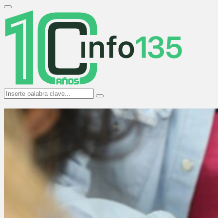
Search
for:
Primary
Menu
Search
Search
for: