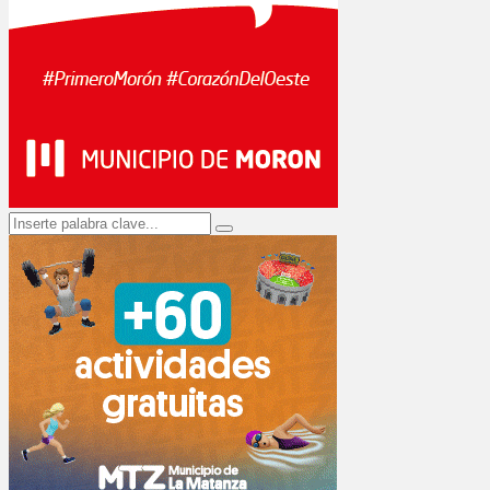
Search
Search
for: