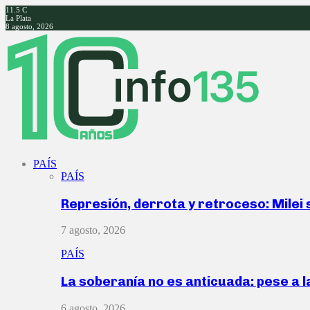
11.5
C
La Plata
8 agosto, 2026
Facebook
Twitter
Instagram
Youtube
PAÍS
PAÍS
Represión, derrota y retroceso: Milei
7 agosto, 2026
PAÍS
La soberanía no es anticuada: pese a 
6 agosto, 2026