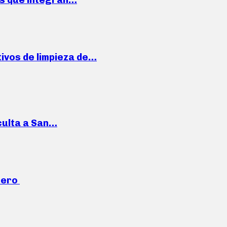
ivos de limpieza de…
culta a San…
mero