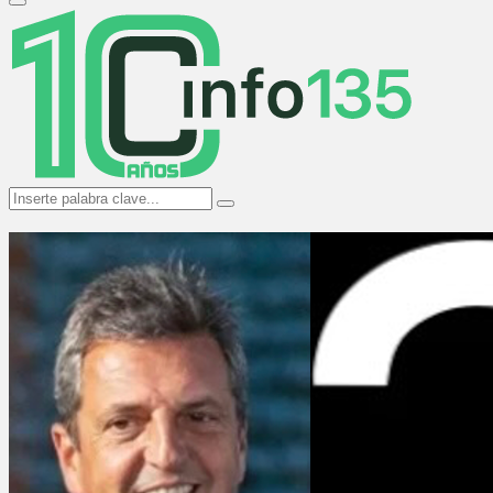
Primary
Menu
Search
Search
for: