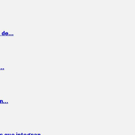
a de…
,…
ón…
ses que integran…