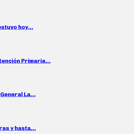
 estuvo hoy…
Atención Primaria…
e General La…
pras y hasta…