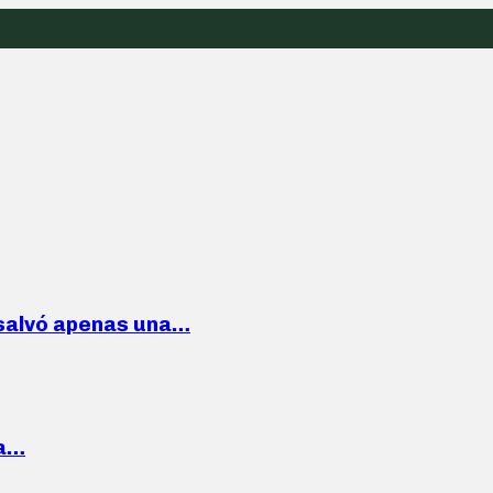
 salvó apenas una…
la…