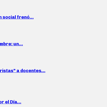
n social frenó…
iembre: un…
roristas” a docentes…
or el Día…