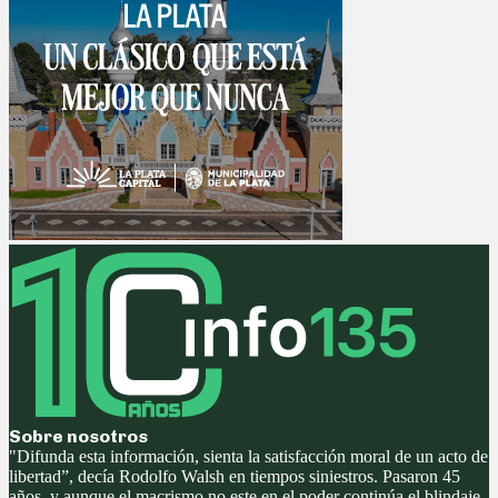
Sobre nosotros
"Difunda esta información, sienta la satisfacción moral de un acto de
libertad”, decía Rodolfo Walsh en tiempos siniestros. Pasaron 45
años, y aunque el macrismo no este en el poder continúa el blindaje