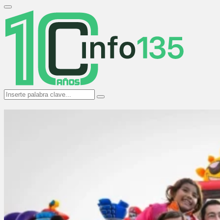
Search
for:
Primary
Menu
Search
Search
for: