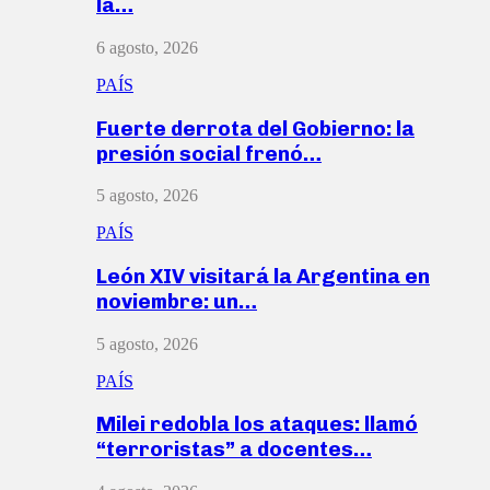
la…
6 agosto, 2026
PAÍS
Fuerte derrota del Gobierno: la
presión social frenó…
5 agosto, 2026
PAÍS
León XIV visitará la Argentina en
noviembre: un…
5 agosto, 2026
PAÍS
Milei redobla los ataques: llamó
“terroristas” a docentes…