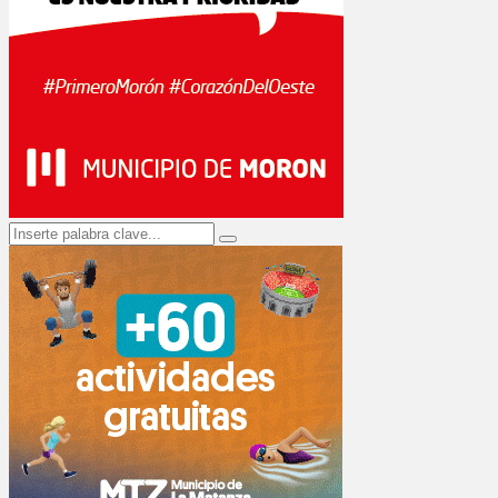
Search
Search
for: