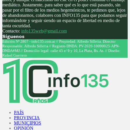
mediático. Justamente, para saber qué es lo que está pasando, sin
pasar por el filtro de los medios hegemónicos, te pedimos que, lejos
de abandonarnos, colabores con INFO135 para que podamos seguir
informándote y seguir siendo un espacio de libertad en medio de
tanta oscuridad.
Contacto:
info135web@gmail.com
Síguenos
Facebook
Twitter
Instagram
Youtube
Edición Nº 2807 - info135.com.ar // Propiedad: Alfredo Silletta. Director
Responsable: Alfredo Silletta // Registro DNDA: PV-2026-10090025-APN-
DNDA#MJ // Domicilio legal: calle 45 e/ 9 y 10, La Plata, Bs. As. // Diseño:
Rafael Guerrero
Facebook
Twitter
Instagram
Youtube
PAÍS
PROVINCIA
MUNICIPIOS
OPINIÓN