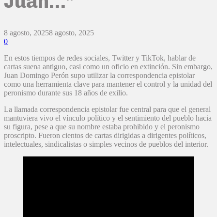
Juan…”
8 agosto, 2025
8 agosto, 2025
0
En estos tiempos de redes sociales, Twitter y TikTok, hablar de
cartas suena antiguo, casi como un oficio en extinción. Sin embargo,
Juan Domingo Perón supo utilizar la correspondencia epistolar
como una herramienta clave para mantener el control y la unidad del
peronismo durante sus 18 años de exilio.
La llamada correspondencia epistolar fue central para que el general
mantuviera vivo el vínculo político y el sentimiento del pueblo hacia
su figura, pese a que su nombre estaba prohibido y el peronismo
proscripto. Fueron cientos de cartas dirigidas a dirigentes políticos,
intelectuales, sindicalistas o simples vecinos de pueblos del interior.