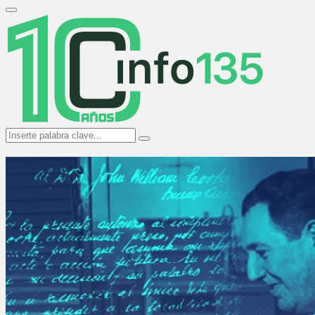
Search
for:
Primary
Menu
Search
Search
for: