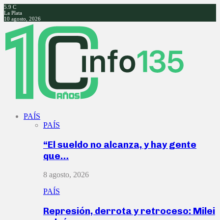
5.9
C
La Plata
10 agosto, 2026
Facebook
Twitter
Instagram
Youtube
PAÍS
PAÍS
“El sueldo no alcanza, y hay gente
que…
8 agosto, 2026
PAÍS
Represión, derrota y retroceso: Milei