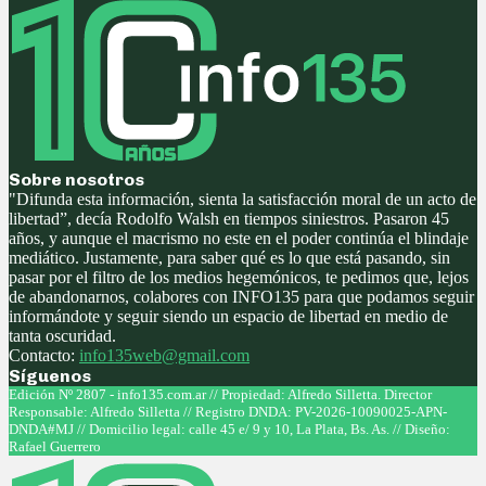
Sobre nosotros
"Difunda esta información, sienta la satisfacción moral de un acto de
libertad”, decía Rodolfo Walsh en tiempos siniestros. Pasaron 45
años, y aunque el macrismo no este en el poder continúa el blindaje
mediático. Justamente, para saber qué es lo que está pasando, sin
pasar por el filtro de los medios hegemónicos, te pedimos que, lejos
de abandonarnos, colabores con INFO135 para que podamos seguir
informándote y seguir siendo un espacio de libertad en medio de
tanta oscuridad.
Contacto:
info135web@gmail.com
Síguenos
Facebook
Twitter
Instagram
Youtube
Edición Nº 2807 - info135.com.ar // Propiedad: Alfredo Silletta. Director
Responsable: Alfredo Silletta // Registro DNDA: PV-2026-10090025-APN-
DNDA#MJ // Domicilio legal: calle 45 e/ 9 y 10, La Plata, Bs. As. // Diseño:
Rafael Guerrero