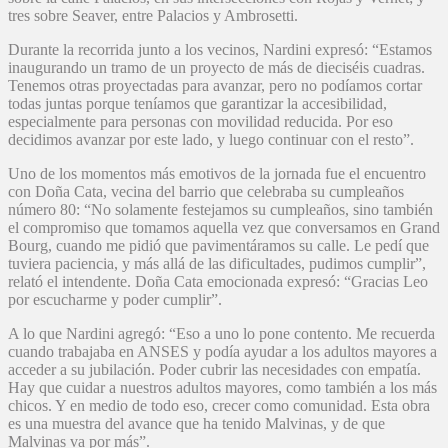
tres sobre Seaver, entre Palacios y Ambrosetti.
Durante la recorrida junto a los vecinos, Nardini expresó: “Estamos
inaugurando un tramo de un proyecto de más de dieciséis cuadras.
Tenemos otras proyectadas para avanzar, pero no podíamos cortar
todas juntas porque teníamos que garantizar la accesibilidad,
especialmente para personas con movilidad reducida. Por eso
decidimos avanzar por este lado, y luego continuar con el resto”.
Uno de los momentos más emotivos de la jornada fue el encuentro
con Doña Cata, vecina del barrio que celebraba su cumpleaños
número 80: “No solamente festejamos su cumpleaños, sino también
el compromiso que tomamos aquella vez que conversamos en Grand
Bourg, cuando me pidió que pavimentáramos su calle. Le pedí que
tuviera paciencia, y más allá de las dificultades, pudimos cumplir”,
relató el intendente. Doña Cata emocionada expresó: “Gracias Leo
por escucharme y poder cumplir”.
A lo que Nardini agregó: “Eso a uno lo pone contento. Me recuerda
cuando trabajaba en ANSES y podía ayudar a los adultos mayores a
acceder a su jubilación. Poder cubrir las necesidades con empatía.
Hay que cuidar a nuestros adultos mayores, como también a los más
chicos. Y en medio de todo eso, crecer como comunidad. Esta obra
es una muestra del avance que ha tenido Malvinas, y de que
Malvinas va por más”.