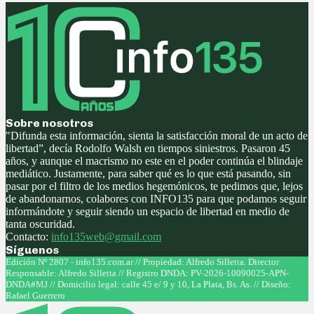
Sobre nosotros
"Difunda esta información, sienta la satisfacción moral de un acto de
libertad”, decía Rodolfo Walsh en tiempos siniestros. Pasaron 45
años, y aunque el macrismo no este en el poder continúa el blindaje
mediático. Justamente, para saber qué es lo que está pasando, sin
pasar por el filtro de los medios hegemónicos, te pedimos que, lejos
de abandonarnos, colabores con INFO135 para que podamos seguir
informándote y seguir siendo un espacio de libertad en medio de
tanta oscuridad.
Contacto:
info135web@gmail.com
Síguenos
Facebook
Twitter
Instagram
Youtube
Edición Nº 2807 - info135.com.ar // Propiedad: Alfredo Silletta. Director
Responsable: Alfredo Silletta // Registro DNDA: PV-2026-10090025-APN-
DNDA#MJ // Domicilio legal: calle 45 e/ 9 y 10, La Plata, Bs. As. // Diseño:
Rafael Guerrero