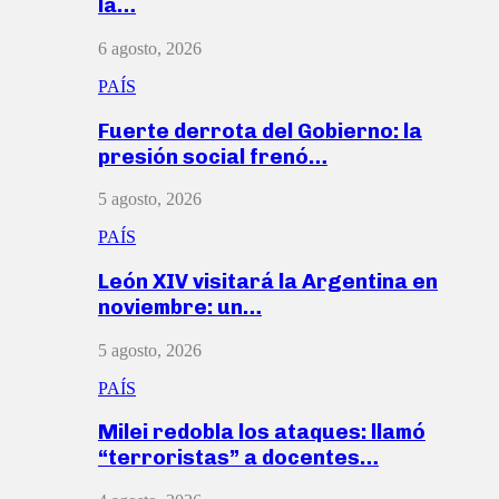
la…
6 agosto, 2026
PAÍS
Fuerte derrota del Gobierno: la
presión social frenó…
5 agosto, 2026
PAÍS
León XIV visitará la Argentina en
noviembre: un…
5 agosto, 2026
PAÍS
Milei redobla los ataques: llamó
“terroristas” a docentes…