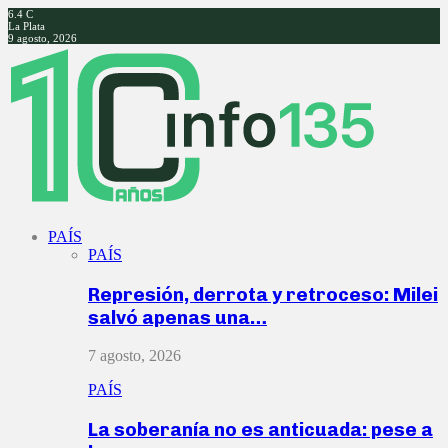
6.4
C
La Plata
9 agosto, 2026
Facebook
Twitter
Instagram
Youtube
PAÍS
PAÍS
Represión, derrota y retroceso: Milei
salvó apenas una…
7 agosto, 2026
PAÍS
La soberanía no es anticuada: pese a