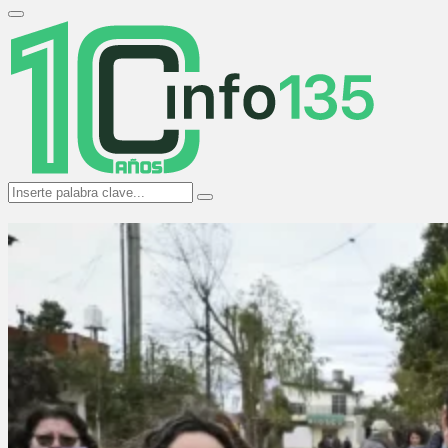
Search
for:
Primary
Menu
Search
Search
for: