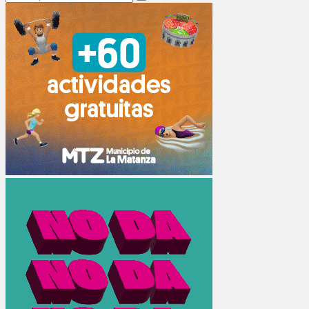
Search
for: