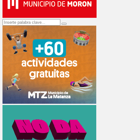
Search
Search
for: