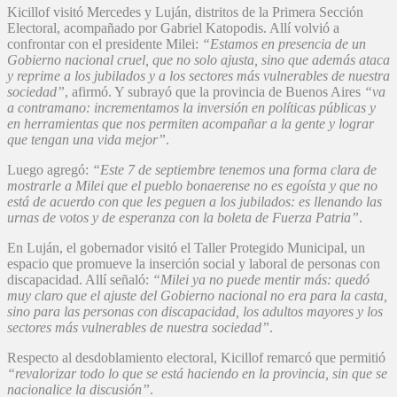
Kicillof visitó Mercedes y Luján, distritos de la Primera Sección
Electoral, acompañado por Gabriel Katopodis. Allí volvió a
confrontar con el presidente Milei:
“Estamos en presencia de un
Gobierno nacional cruel, que no solo ajusta, sino que además ataca
y reprime a los jubilados y a los sectores más vulnerables de nuestra
sociedad”
, afirmó. Y subrayó que la provincia de Buenos Aires
“va
a contramano: incrementamos la inversión en políticas públicas y
en herramientas que nos permiten acompañar a la gente y lograr
que tengan una vida mejor”
.
Luego agregó:
“Este 7 de septiembre tenemos una forma clara de
mostrarle a Milei que el pueblo bonaerense no es egoísta y que no
está de acuerdo con que les peguen a los jubilados: es llenando las
urnas de votos y de esperanza con la boleta de Fuerza Patria”
.
En Luján, el gobernador visitó el Taller Protegido Municipal, un
espacio que promueve la inserción social y laboral de personas con
discapacidad. Allí señaló:
“Milei ya no puede mentir más: quedó
muy claro que el ajuste del Gobierno nacional no era para la casta,
sino para las personas con discapacidad, los adultos mayores y los
sectores más vulnerables de nuestra sociedad”
.
Respecto al desdoblamiento electoral, Kicillof remarcó que permitió
“revalorizar todo lo que se está haciendo en la provincia, sin que se
nacionalice la discusión”
.