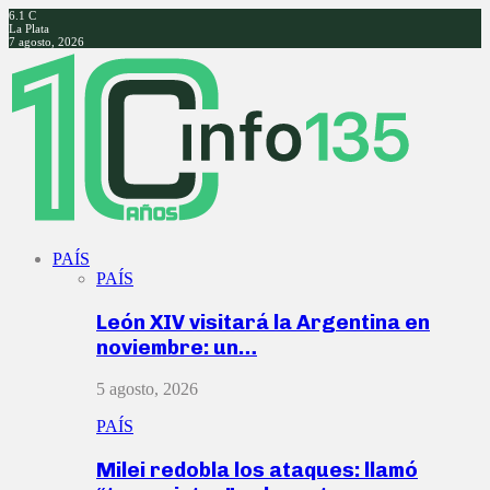
6.1
C
La Plata
7 agosto, 2026
Facebook
Twitter
Instagram
Youtube
PAÍS
PAÍS
León XIV visitará la Argentina en
noviembre: un…
5 agosto, 2026
PAÍS
Milei redobla los ataques: llamó