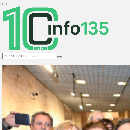
Search
for:
Primary
Menu
Search
Search
for: