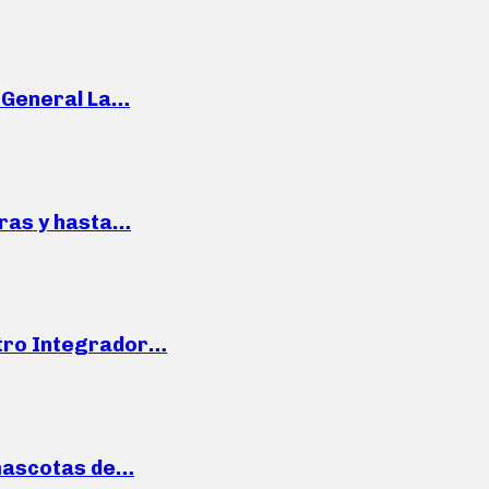
e General La…
pras y hasta…
ntro Integrador…
mascotas de…