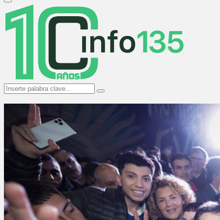
Primary
Menu
Search
Search
for: