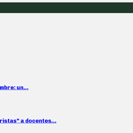
iembre: un…
roristas” a docentes…