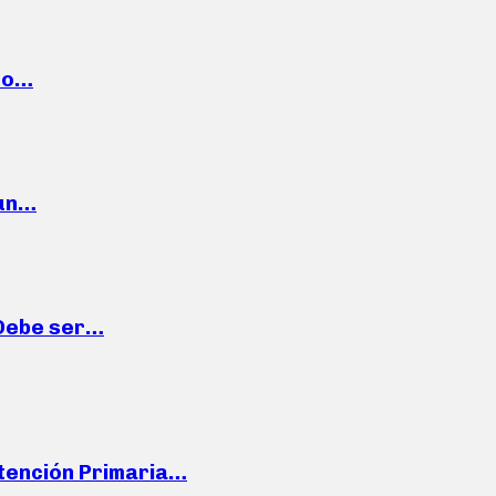
cto…
 un…
“Debe ser…
Atención Primaria…