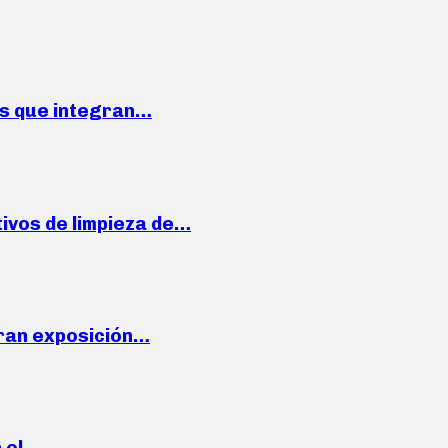
ses que integran…
ivos de limpieza de…
ran exposición…
n el…