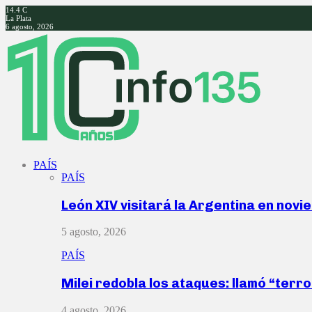
14.4
C
La Plata
6 agosto, 2026
Facebook
Twitter
Instagram
Youtube
PAÍS
PAÍS
León XIV visitará la Argentina en nov
5 agosto, 2026
PAÍS
Milei redobla los ataques: llamó “ter
4 agosto, 2026