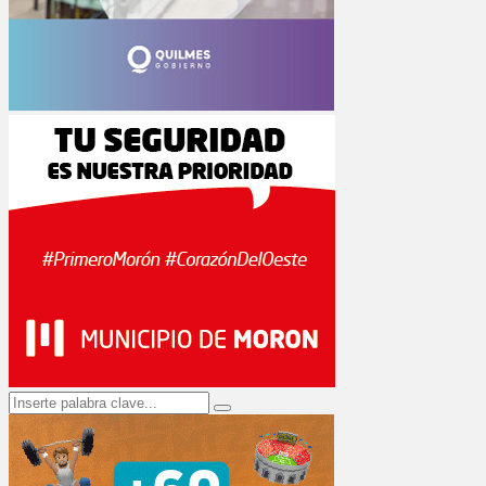
Search
Search
for: