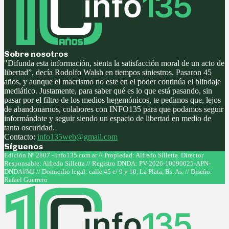
Sobre nosotros
"Difunda esta información, sienta la satisfacción moral de un acto de
libertad”, decía Rodolfo Walsh en tiempos siniestros. Pasaron 45
años, y aunque el macrismo no este en el poder continúa el blindaje
mediático. Justamente, para saber qué es lo que está pasando, sin
pasar por el filtro de los medios hegemónicos, te pedimos que, lejos
de abandonarnos, colabores con INFO135 para que podamos seguir
informándote y seguir siendo un espacio de libertad en medio de
tanta oscuridad.
Contacto:
info135web@gmail.com
Síguenos
Facebook
Twitter
Instagram
Youtube
Edición Nº 2807 - info135.com.ar // Propiedad: Alfredo Silletta. Director
Responsable: Alfredo Silletta // Registro DNDA: PV-2026-10090025-APN-
DNDA#MJ // Domicilio legal: calle 45 e/ 9 y 10, La Plata, Bs. As. // Diseño:
Rafael Guerrero