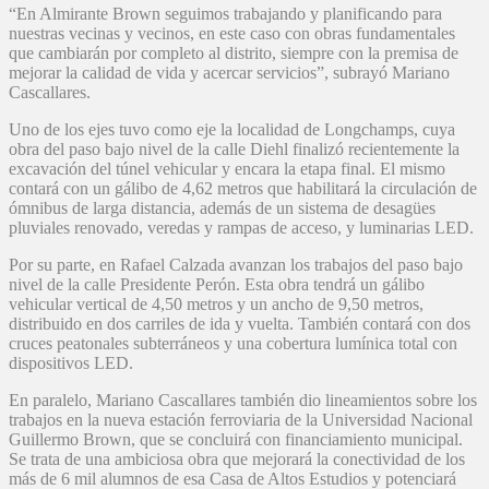
“En Almirante Brown seguimos trabajando y planificando para
nuestras vecinas y vecinos, en este caso con obras fundamentales
que cambiarán por completo al distrito, siempre con la premisa de
mejorar la calidad de vida y acercar servicios”, subrayó Mariano
Cascallares.
Uno de los ejes tuvo como eje la localidad de Longchamps, cuya
obra del paso bajo nivel de la calle Diehl finalizó recientemente la
excavación del túnel vehicular y encara la etapa final. El mismo
contará con un gálibo de 4,62 metros que habilitará la circulación de
ómnibus de larga distancia, además de un sistema de desagües
pluviales renovado, veredas y rampas de acceso, y luminarias LED.
Por su parte, en Rafael Calzada avanzan los trabajos del paso bajo
nivel de la calle Presidente Perón. Esta obra tendrá un gálibo
vehicular vertical de 4,50 metros y un ancho de 9,50 metros,
distribuido en dos carriles de ida y vuelta. También contará con dos
cruces peatonales subterráneos y una cobertura lumínica total con
dispositivos LED.
En paralelo, Mariano Cascallares también dio lineamientos sobre los
trabajos en la nueva estación ferroviaria de la Universidad Nacional
Guillermo Brown, que se concluirá con financiamiento municipal.
Se trata de una ambiciosa obra que mejorará la conectividad de los
más de 6 mil alumnos de esa Casa de Altos Estudios y potenciará