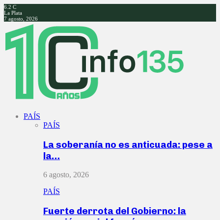
6.2
C
La Plata
7 agosto, 2026
Facebook
Twitter
Instagram
Youtube
PAÍS
PAÍS
La soberanía no es anticuada: pese a
la…
6 agosto, 2026
PAÍS
Fuerte derrota del Gobierno: la