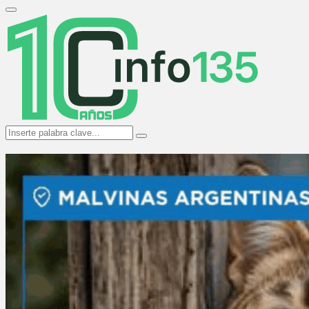
Search
for:
Primary
Menu
Search
Search
for: