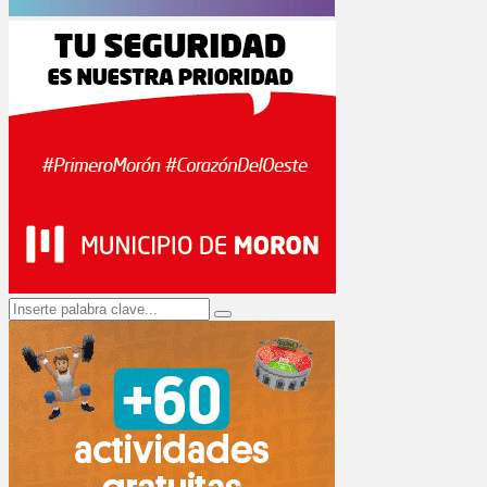
Search
Search
for: