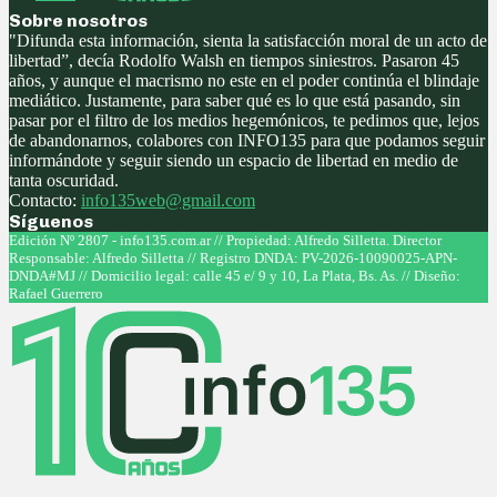
Sobre nosotros
"Difunda esta información, sienta la satisfacción moral de un acto de
libertad”, decía Rodolfo Walsh en tiempos siniestros. Pasaron 45
años, y aunque el macrismo no este en el poder continúa el blindaje
mediático. Justamente, para saber qué es lo que está pasando, sin
pasar por el filtro de los medios hegemónicos, te pedimos que, lejos
de abandonarnos, colabores con INFO135 para que podamos seguir
informándote y seguir siendo un espacio de libertad en medio de
tanta oscuridad.
Contacto:
info135web@gmail.com
Síguenos
Facebook
Twitter
Instagram
Youtube
Edición Nº 2807 - info135.com.ar // Propiedad: Alfredo Silletta. Director
Responsable: Alfredo Silletta // Registro DNDA: PV-2026-10090025-APN-
DNDA#MJ // Domicilio legal: calle 45 e/ 9 y 10, La Plata, Bs. As. // Diseño:
Rafael Guerrero
Facebook
Twitter
Instagram
Youtube