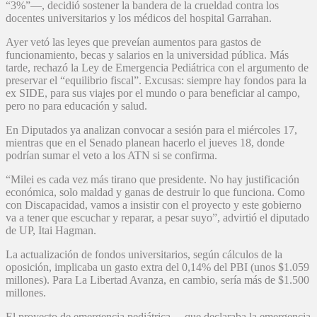
“3%”—, decidió sostener la bandera de la crueldad contra los
docentes universitarios y los médicos del hospital Garrahan.
Ayer vetó las leyes que preveían aumentos para gastos de
funcionamiento, becas y salarios en la universidad pública. Más
tarde, rechazó la Ley de Emergencia Pediátrica con el argumento de
preservar el “equilibrio fiscal”. Excusas: siempre hay fondos para la
ex SIDE, para sus viajes por el mundo o para beneficiar al campo,
pero no para educación y salud.
En Diputados ya analizan convocar a sesión para el miércoles 17,
mientras que en el Senado planean hacerlo el jueves 18, donde
podrían sumar el veto a los ATN si se confirma.
“Milei es cada vez más tirano que presidente. No hay justificación
económica, solo maldad y ganas de destruir lo que funciona. Como
con Discapacidad, vamos a insistir con el proyecto y este gobierno
va a tener que escuchar y reparar, a pesar suyo”, advirtió el diputado
de UP, Itai Hagman.
La actualización de fondos universitarios, según cálculos de la
oposición, implicaba un gasto extra del 0,14% del PBI (unos $1.059
millones). Para La Libertad Avanza, en cambio, sería más de $1.500
millones.
El proyecto de emergencia pediátrica —que declaraba la emergencia