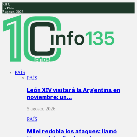
7.8
C
La Plata
7 agosto, 2026
Facebook
Twitter
Instagram
Youtube
PAÍS
PAÍS
León XIV visitará la Argentina en
noviembre: un…
5 agosto, 2026
PAÍS
Milei redobla los ataques: llamó