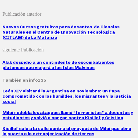
Publicación anterior
Nuevos Cursos gratuitos para docentes de Ciencias
Naturales en el Centro de Innovación Tecnológica
(CITLAM) de La Matanza
siguiente Publicación
Alak despidió a un contingente de excombatientes
platenses que viajará a las Islas Malvinas
También en info135
León XIV visitará la Argentina en noviembre: un Papa
comprometido con los humildes, los migrantes y la justicia
social
Milei redobla los ataques: llamó “terroristas” a docentes y
estudiantes y volvió a cargar contra Kicillof y Cristina
Kicillof sale a la calle contra el proyecto de Milei que abre
la puerta a la extranjerización de tierras