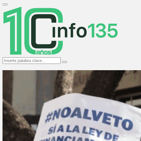
Search
for:
Primary
Menu
Search
Search
for: