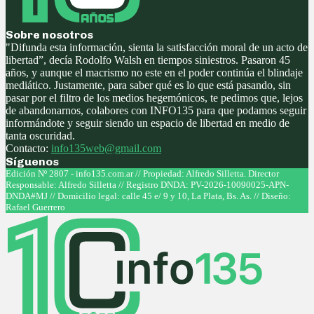
Sobre nosotros
"Difunda esta información, sienta la satisfacción moral de un acto de
libertad”, decía Rodolfo Walsh en tiempos siniestros. Pasaron 45
años, y aunque el macrismo no este en el poder continúa el blindaje
mediático. Justamente, para saber qué es lo que está pasando, sin
pasar por el filtro de los medios hegemónicos, te pedimos que, lejos
de abandonarnos, colabores con INFO135 para que podamos seguir
informándote y seguir siendo un espacio de libertad en medio de
tanta oscuridad.
Contacto:
info135web@gmail.com
Síguenos
Facebook
Twitter
Instagram
Youtube
Edición Nº 2807 - info135.com.ar // Propiedad: Alfredo Silletta. Director
Responsable: Alfredo Silletta // Registro DNDA: PV-2026-10090025-APN-
DNDA#MJ // Domicilio legal: calle 45 e/ 9 y 10, La Plata, Bs. As. // Diseño:
Rafael Guerrero