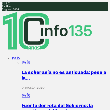
11.4
C
La Plata
7 agosto, 2026
Facebook
Twitter
Instagram
Youtube
PAÍS
PAÍS
La soberanía no es anticuada: pese a
la…
6 agosto, 2026
PAÍS
Fuerte derrota del Gobierno: la