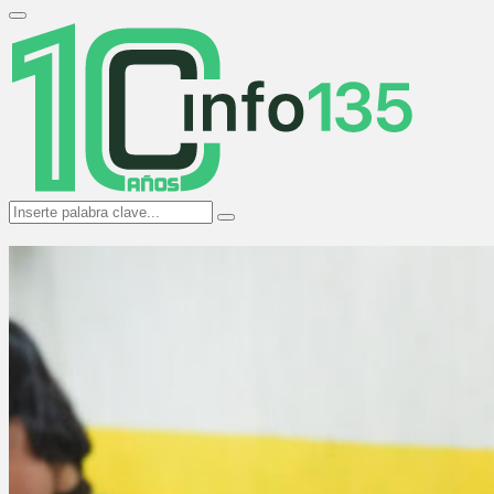
Search
for:
Primary
Menu
Search
Search
for: