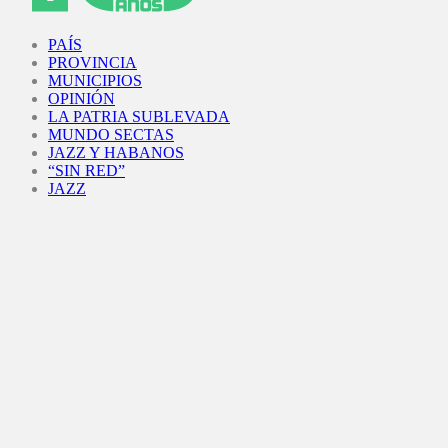
Facebook
Twitter
Instagram
Youtube
PAÍS
PROVINCIA
MUNICIPIOS
OPINIÓN
LA PATRIA SUBLEVADA
MUNDO SECTAS
JAZZ Y HABANOS
“SIN RED”
JAZZ