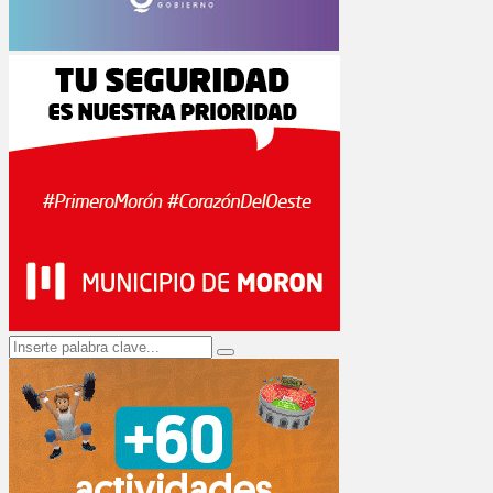
Search
Search
for: