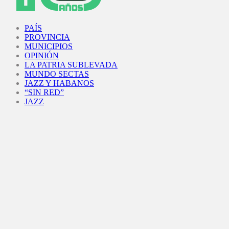
Facebook
Twitter
Instagram
Youtube
PAÍS
PROVINCIA
MUNICIPIOS
OPINIÓN
LA PATRIA SUBLEVADA
MUNDO SECTAS
JAZZ Y HABANOS
“SIN RED”
JAZZ