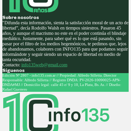
Sobre nosotros
"Difunda esta información, sienta la satisfacción moral de un acto de
libertad”, decía Rodolfo Walsh en tiempos siniestros. Pasaron 45
años, y aunque el macrismo no este en el poder continúa el blindaje
mediático. Justamente, para saber qué es lo que está pasando, sin
pasar por el filtro de los medios hegemónicos, te pedimos que, lejos
de abandonarnos, colabores con INFO135 para que podamos seguir
informándote y seguir siendo un espacio de libertad en medio de
tanta oscuridad.
Contacto:
info135web@gmail.com
Síguenos
Facebook
Twitter
Instagram
Youtube
Edición Nº 2807 - info135.com.ar // Propiedad: Alfredo Silletta. Director
Responsable: Alfredo Silletta // Registro DNDA: PV-2026-10090025-APN-
DNDA#MJ // Domicilio legal: calle 45 e/ 9 y 10, La Plata, Bs. As. // Diseño:
Rafael Guerrero