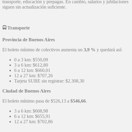
transporte, educación y prepagas. En cambio, salarios y jubilaciones
siguen sin actualización suficiente.
🚍
Transporte
Provincia de Buenos Aires
El boleto mínimo de colectivos aumenta un
3,9 %
y quedará así:
0 a 3 km: $550,09
3 a 6 km: $612,80
6 a 12 km: $660,01
12 a 27 km: $707,26
Tarjeta SUBE sin registrar: $2.308,30
Ciudad de Buenos Aires
El boleto mínimo pasa de $526,13 a
$546,66
.
3 a 6 km: $608,98
6 a 12 km: $655,91
12 a 27 km: $702,86