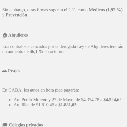
Sin embargo, otras firmas superan el 2 %, como
Medicus (1,92 %)
y
Prevención
.
🏠
Alquileres
Los contratos alcanzados por la derogada Ley de Alquileres tendrán
un aumento de
46,1 %
en octubre.
🚗
Peajes
En CABA, los autos en hora pico pagarán:
Au. Perito Moreno y 25 de Mayo: de $4.354,78 a
$4.524,62
Au. Illia: de $1.810,45 a
$1.881,05
🎓
Colegios privados