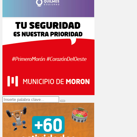
Search
Search
for: