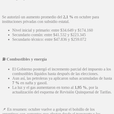
Se autorizó un aumento promedio del
2,1 %
en octubre para
instituciones privadas con subsidio estatal.
Nivel inicial y primario: entre $34.649 y $174.160
Secundario común: entre $41.532 y $223.345
Secundario técnico: entre $47.836 y $259.072
⛽
Combustibles y energía
El Gobierno postergó el incremento parcial del impuesto a los
combustibles líquidos hasta después de las elecciones.
Aun así, las petroleras ya aplicaron subas acumuladas de hasta
7 %
en nafta y gasoil.
La luz y el gas aumentaron en torno al
1,95 %
, por la
actualización del esquema de Revisión Quinquenal de Tarifas.
📌 En resumen: octubre vuelve a golpear el bolsillo de los
argentinos con aumentos que afectan desde el transporte y los