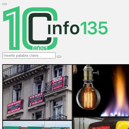
Search
for:
Primary
Menu
Search
Search
for: