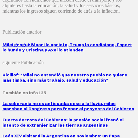
alquileres hasta la educación, la salud y los servicios básicos,
mientras los ingresos siguen corriendo de atrás a la inflación.
Publicación anterior
Milei grogui: Macri lo aprieta, Trump lo condiciona, Espert
lo hunde y Cristina y Axel lo atienden
siguiente Publicación
Kicillof: “Milei no entendió que nuestro pueblo no quiere
más timba, sino más trabajo, salud y educación”
También en info135
La soberanía no es anticuada: pese a la lluvia, miles
marchan al Congreso para frenar el proyecto del Gobierno
Fuerte derrota del Gobierno: la presión social frenó el
intento de extranjerizar las tierras argentinas
León XIV visitará la Argentina en noviembre: un Papa