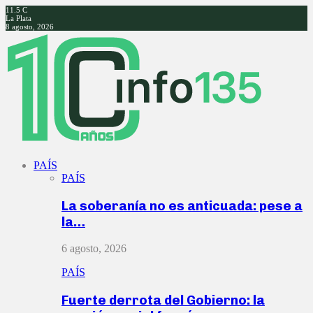
11.5
C
La Plata
8 agosto, 2026
Facebook
Twitter
Instagram
Youtube
PAÍS
PAÍS
La soberanía no es anticuada: pese a
la…
6 agosto, 2026
PAÍS
Fuerte derrota del Gobierno: la