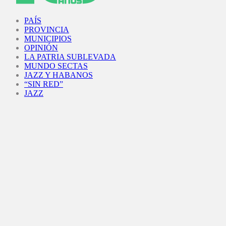
Facebook
Twitter
Instagram
Youtube
PAÍS
PROVINCIA
MUNICIPIOS
OPINIÓN
LA PATRIA SUBLEVADA
MUNDO SECTAS
JAZZ Y HABANOS
“SIN RED”
JAZZ