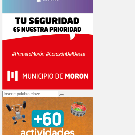
Search
Search
for: