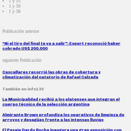
• 1 y 55
• 1 y 59
• 1 y 58
Publicación anterior
“Ni el tiro del final te va a salir”: Espert reconoció haber
cobrado US$ 200.000
siguiente Publicación
Cascallares recorrió las obras de cobertura y
climatización del natatorio de Rafael Calzada
También en info135
La Municipalidad recibió a los platenses que integran el
cuerpo técnico de la selección argentina
Almirante Brown profundiza los operativos de limpieza de
arroyos y desagües frente a las intensas lluvias
El Pasaje Dardo Rocha inaugura una gran exposición con