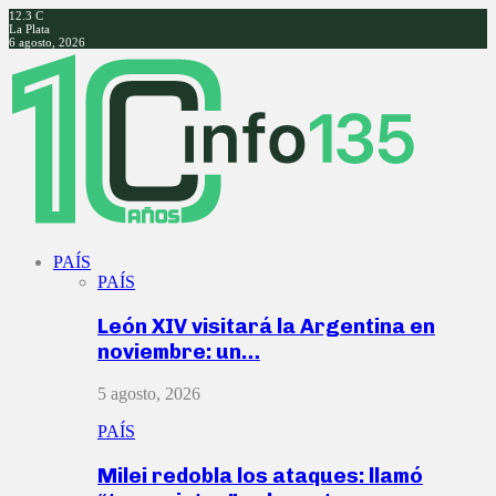
12.3
C
La Plata
6 agosto, 2026
Facebook
Twitter
Instagram
Youtube
PAÍS
PAÍS
León XIV visitará la Argentina en
noviembre: un…
5 agosto, 2026
PAÍS
Milei redobla los ataques: llamó