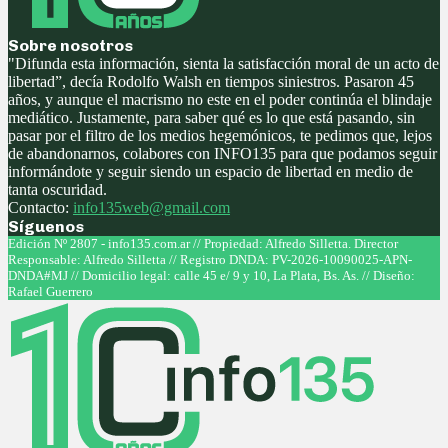
Sobre nosotros
"Difunda esta información, sienta la satisfacción moral de un acto de
libertad”, decía Rodolfo Walsh en tiempos siniestros. Pasaron 45
años, y aunque el macrismo no este en el poder continúa el blindaje
mediático. Justamente, para saber qué es lo que está pasando, sin
pasar por el filtro de los medios hegemónicos, te pedimos que, lejos
de abandonarnos, colabores con INFO135 para que podamos seguir
informándote y seguir siendo un espacio de libertad en medio de
tanta oscuridad.
Contacto:
info135web@gmail.com
Síguenos
Facebook
Twitter
Instagram
Youtube
Edición Nº 2807 - info135.com.ar // Propiedad: Alfredo Silletta. Director
Responsable: Alfredo Silletta // Registro DNDA: PV-2026-10090025-APN-
DNDA#MJ // Domicilio legal: calle 45 e/ 9 y 10, La Plata, Bs. As. // Diseño:
Rafael Guerrero