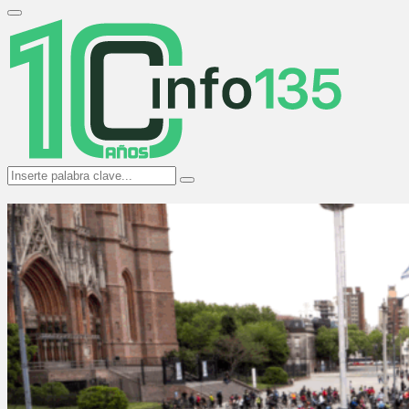
Search
for:
Primary
Menu
Search
Search
for: