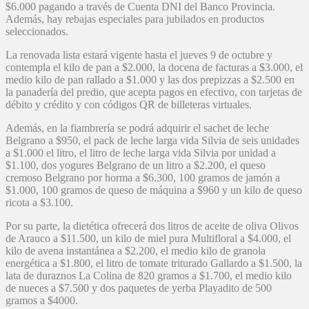
$6.000 pagando a través de Cuenta DNI del Banco Provincia.
Además, hay rebajas especiales para jubilados en productos
seleccionados.
La renovada lista estará vigente hasta el jueves 9 de octubre y
contempla el kilo de pan a $2.000, la docena de facturas a $3.000, el
medio kilo de pan rallado a $1.000 y las dos prepizzas a $2.500 en
la panadería del predio, que acepta pagos en efectivo, con tarjetas de
débito y crédito y con códigos QR de billeteras virtuales.
Además, en la fiambrería se podrá adquirir el sachet de leche
Belgrano a $950, el pack de leche larga vida Silvia de seis unidades
a $1.000 el litro, el litro de leche larga vida Silvia por unidad a
$1.100, dos yogures Belgrano de un litro a $2.200, el queso
cremoso Belgrano por horma a $6.300, 100 gramos de jamón a
$1.000, 100 gramos de queso de máquina a $960 y un kilo de queso
ricota a $3.100.
Por su parte, la dietética ofrecerá dos litros de aceite de oliva Olivos
de Arauco a $11.500, un kilo de miel pura Multifloral a $4.000, el
kilo de avena instantánea a $2.200, el medio kilo de granola
energética a $1.800, el litro de tomate triturado Gallardo a $1.500, la
lata de duraznos La Colina de 820 gramos a $1.700, el medio kilo
de nueces a $7.500 y dos paquetes de yerba Playadito de 500
gramos a $4000.