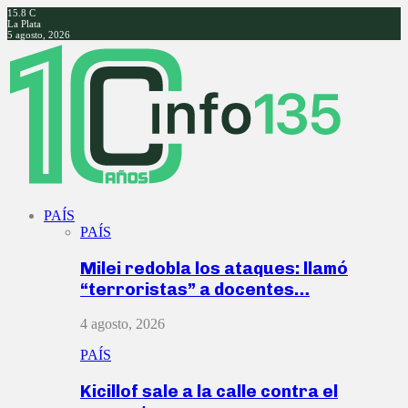
15.8
C
La Plata
5 agosto, 2026
Facebook
Twitter
Instagram
Youtube
PAÍS
PAÍS
Milei redobla los ataques: llamó
“terroristas” a docentes…
4 agosto, 2026
PAÍS
Kicillof sale a la calle contra el