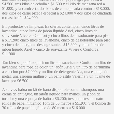
$4.500, tres kilos de cebolla a $1.500 y el kilo de manzana red a
$1.999; y la carnicería, dos kilos de carne picada común a $18.000,
dos kilos de carne picada especial a $24.000 y dos kilos de cuadrada
o roast beef a $24.000.
En productos de limpieza, las ofertas contemplan cinco litros de
lavandina, cinco litros de jabón líquido Ariel, cinco litros de
suavizante Vivere o Confort y cinco litros de desodorante para piso
a $17.200; cinco litros de lavandina, cinco de desodorante para piso
y cinco de detergente desengrasante a $15.800; y cinco litros de
jabón líquido Ariel y cinco de suavizante Vivere o Confort a
$11.900.
También se podrá adquirir un litro de suavizante Confort, un litro de
lavandina para ropa de color, un jabón Ariel y un litro de perfumina
a elección por $7.900; y un litro de detergente Ala, una esponja de
metal, una esponja multiuso, un paño estilo Valerina y un guante de
látex por $6.500.
A su vez, habrá un kit de baño disponible con un shampoo, una
crema de enjuague, un jabón líquido para manos, un jabón de
tocador y una esponja de baño a $6.200; tres paquetes de cuatro
rollos de papel higiénico Tom de 30 metros a $5.200; y el bolsón de
30 rollos de papel higiénico de 80 metros a $16.000.