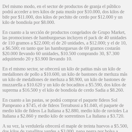
Del mismo modo, en el sector de productos de granja el público
podrá acceder a tres kilos de pata muslo por $10.000, dos kilos de
bife por $11.000, dos kilos de pechito de cerdo por $12.000 y un
kilo de bondiola por $8.000.
En cuanto a la sección de productos congelados de Grupo Market,
las promociones de hamburguesas incluyen el pack de 40 unidades
de 110 gramos a $22.000; el de 20 unidades, a $12.000; y el de 10,
a $6.500; en tanto que las hamburguesas de 69 gramos costarán
$20.000 llevando 60 unidades, $10.500 comprando 30, $7.300
adquiriendo 20 y $3.900 llevando 10.
En el mismo sector, se ofrecerá un kilo de patitas más un kilo de
medallones de pollo a $10.600, un kilo de bastones de merluza más
un kilo de medallones de merluza a $8.900, un kilo de bastones de
muzzarella a $10.620 y un kilo de bocaditos a $5.590, dos kilos de
suprema a $16.500 y el kilo de bondiola de cerdo Sadia a $8.260.
En cuanto a las pastas, se podrá comprar el paquete fideos Sol
Pampeano a $745, el de fideos Terrabussi a $1.040, el paquete de
medio kilo de fideos La Italiana a $2.880, medio kilo de ravioles La
Italiana a $2.860 y medio kilo de sorrentinos La Italiana a $3.720.
A su vez, la verdulería ofrecerá el maple de treinta huevos a $5.500,
dos kilos de zapallitos verdes a $3.000, papa negra por bolsa a