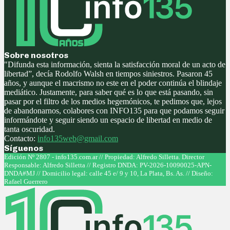
Sobre nosotros
"Difunda esta información, sienta la satisfacción moral de un acto de
libertad”, decía Rodolfo Walsh en tiempos siniestros. Pasaron 45
años, y aunque el macrismo no este en el poder continúa el blindaje
mediático. Justamente, para saber qué es lo que está pasando, sin
pasar por el filtro de los medios hegemónicos, te pedimos que, lejos
de abandonarnos, colabores con INFO135 para que podamos seguir
informándote y seguir siendo un espacio de libertad en medio de
tanta oscuridad.
Contacto:
info135web@gmail.com
Síguenos
Facebook
Twitter
Instagram
Youtube
Edición Nº 2807 - info135.com.ar // Propiedad: Alfredo Silletta. Director
Responsable: Alfredo Silletta // Registro DNDA: PV-2026-10090025-APN-
DNDA#MJ // Domicilio legal: calle 45 e/ 9 y 10, La Plata, Bs. As. // Diseño:
Rafael Guerrero