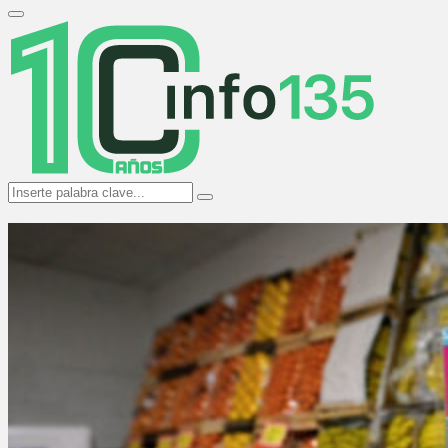
Search
for:
Primary
Menu
Search
Search
for: