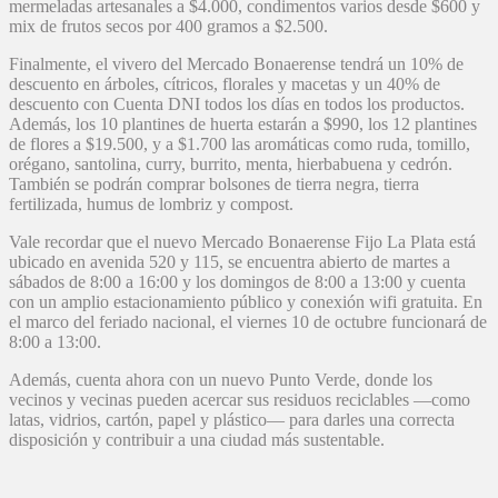
mermeladas artesanales a $4.000, condimentos varios desde $600 y
mix de frutos secos por 400 gramos a $2.500.
Finalmente, el vivero del Mercado Bonaerense tendrá un 10% de
descuento en árboles, cítricos, florales y macetas y un 40% de
descuento con Cuenta DNI todos los días en todos los productos.
Además, los 10 plantines de huerta estarán a $990, los 12 plantines
de flores a $19.500, y a $1.700 las aromáticas como ruda, tomillo,
orégano, santolina, curry, burrito, menta, hierbabuena y cedrón.
También se podrán comprar bolsones de tierra negra, tierra
fertilizada, humus de lombriz y compost.
Vale recordar que el nuevo Mercado Bonaerense Fijo La Plata está
ubicado en avenida 520 y 115, se encuentra abierto de martes a
sábados de 8:00 a 16:00 y los domingos de 8:00 a 13:00 y cuenta
con un amplio estacionamiento público y conexión wifi gratuita. En
el marco del feriado nacional, el viernes 10 de octubre funcionará de
8:00 a 13:00.
Además, cuenta ahora con un nuevo Punto Verde, donde los
vecinos y vecinas pueden acercar sus residuos reciclables —como
latas, vidrios, cartón, papel y plástico— para darles una correcta
disposición y contribuir a una ciudad más sustentable.