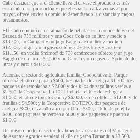
Cabe destacar que si el cliente lleva el envase el producto es más
económico por promoción y que el espacio realiza ventas al por
mayor, ofrece envíos a domicilio dependiendo la distancia y mejora
presupuestos.
El listado continúa en el almacén de bebidas con combos de Fernet
Branca de 750 mililitros y una Coca Cola de un litro y medio a
$18.500, un Campari y un jugo Baggio de un litro y medio a
$12.000, un gin y una gaseosa tónica de dos litros y cuarto a
$11.150, un vodka Smirnoff de 750 centímetros cúbicos y un jugo
Baggio de un litro a $9.500 y un Gancia y una gaseosa Sprite de dos
litros y cuarto a $10.600.
Además, el sector de agricultura familiar Cooperativa El Parque
ofrecerá el kilo de papa a $600, tres atados de acelga a $1.500, tres
paquetes de remolacha a $2.000 y dos kilos de zapallitos verdes a
$2.500; la Cooperativa La 197 Limitada, el kilo de lechuga a
$1.000, el kilo de tomates cherry $6.000, el de coliflor a $1.000 y de
frutillas a $4.500; y la Cooperativa COTEPO, dos paquetes de
acelga a $800, el zapallo anco por kilo a $800, el kilo de perejil a
$400, dos paquetes de verdeo a $800 y dos paquetes de puerro a
$1.000.
Del mismo modo, el sector de alimentos artesanales del Ministerio
de Asuntos Agrarios venderá el kilo de yerba Tamandu a $3.500,