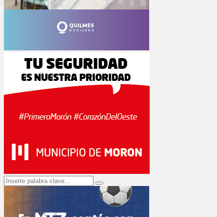
Search
Search
for: