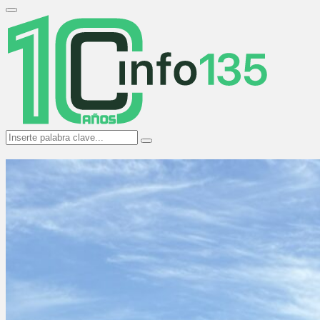
Search
for:
Primary
Menu
Search
Search
for: