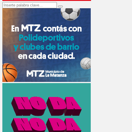
Search
Search
for: