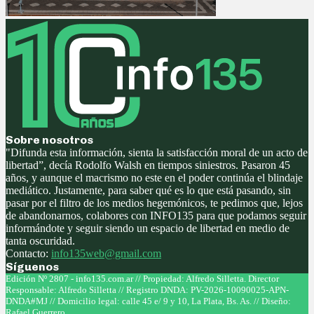
Sobre nosotros
"Difunda esta información, sienta la satisfacción moral de un acto de
libertad”, decía Rodolfo Walsh en tiempos siniestros. Pasaron 45
años, y aunque el macrismo no este en el poder continúa el blindaje
mediático. Justamente, para saber qué es lo que está pasando, sin
pasar por el filtro de los medios hegemónicos, te pedimos que, lejos
de abandonarnos, colabores con INFO135 para que podamos seguir
informándote y seguir siendo un espacio de libertad en medio de
tanta oscuridad.
Contacto:
info135web@gmail.com
Síguenos
Facebook
Twitter
Instagram
Youtube
Edición Nº 2807 - info135.com.ar // Propiedad: Alfredo Silletta. Director
Responsable: Alfredo Silletta // Registro DNDA: PV-2026-10090025-APN-
DNDA#MJ // Domicilio legal: calle 45 e/ 9 y 10, La Plata, Bs. As. // Diseño:
Rafael Guerrero