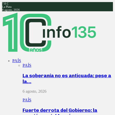
7.8
C
La Plata
8 agosto, 2026
Facebook
Twitter
Instagram
Youtube
PAÍS
PAÍS
La soberanía no es anticuada: pese a
la…
6 agosto, 2026
PAÍS
Fuerte derrota del Gobierno: la