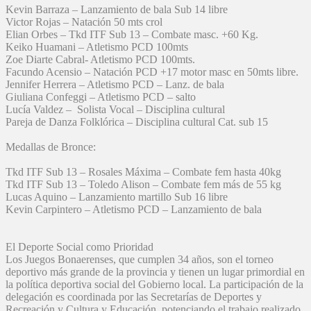
Kevin Barraza – Lanzamiento de bala Sub 14 libre
Victor Rojas – Natación 50 mts crol
Elian Orbes – Tkd ITF Sub 13 – Combate masc. +60 Kg.
Keiko Huamani – Atletismo PCD 100mts
Zoe Diarte Cabral- Atletismo PCD 100mts.
Facundo Acensio – Natación PCD +17 motor masc en 50mts libre.
Jennifer Herrera – Atletismo PCD – Lanz. de bala
Giuliana Confeggi – Atletismo PCD – salto
Lucía Valdez – Solista Vocal – Disciplina cultural
Pareja de Danza Folklórica – Disciplina cultural Cat. sub 15
Medallas de Bronce:
Tkd ITF Sub 13 – Rosales Máxima – Combate fem hasta 40kg
Tkd ITF Sub 13 – Toledo Alison – Combate fem más de 55 kg
Lucas Aquino – Lanzamiento martillo Sub 16 libre
Kevin Carpintero – Atletismo PCD – Lanzamiento de bala
El Deporte Social como Prioridad
Los Juegos Bonaerenses, que cumplen 34 años, son el torneo
deportivo más grande de la provincia y tienen un lugar primordial en
la política deportiva social del Gobierno local. La participación de la
delegación es coordinada por las Secretarías de Deportes y
Recreación y Cultura y Educación, potenciando el trabajo realizado