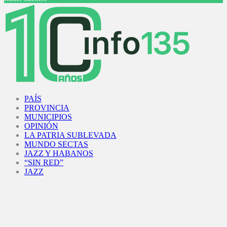
Facebook
Twitter
Instagram
Youtube
PAÍS
PROVINCIA
MUNICIPIOS
OPINIÓN
LA PATRIA SUBLEVADA
MUNDO SECTAS
JAZZ Y HABANOS
“SIN RED”
JAZZ