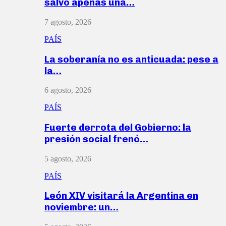
salvó apenas una…
7 agosto, 2026
PAÍS
La soberanía no es anticuada: pese a
la…
6 agosto, 2026
PAÍS
Fuerte derrota del Gobierno: la
presión social frenó…
5 agosto, 2026
PAÍS
León XIV visitará la Argentina en
noviembre: un…