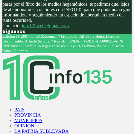
pasar por el filtro de los medios hegemónicos, te pedimos que, lejos
de abandonarnos, colabores con INFO135 para que podamos seguir
informándote y seguir siendo un espacio de libertad en medio de
tanta oscuridad.
Contacto:
info135web@gmail.com
Síguenos
Facebook
Twitter
Instagram
Youtube
Edición Nº 2807 - info135.com.ar // Propiedad: Alfredo Silletta. Director
Responsable: Alfredo Silletta // Registro DNDA: PV-2026-10090025-APN-
DNDA#MJ // Domicilio legal: calle 45 e/ 9 y 10, La Plata, Bs. As. // Diseño:
Rafael Guerrero
Facebook
Twitter
Instagram
Youtube
PAÍS
PROVINCIA
MUNICIPIOS
OPINIÓN
LA PATRIA SUBLEVADA