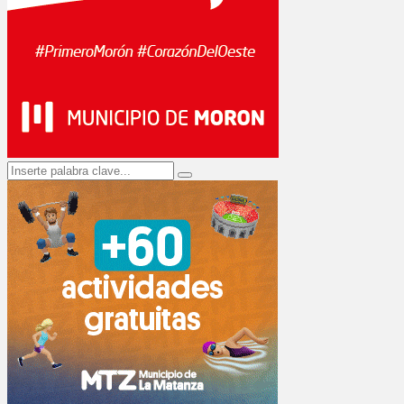
Search
Search
for: