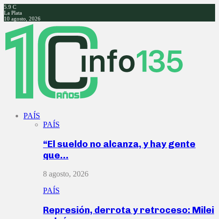
5.9
C
La Plata
10 agosto, 2026
Facebook
Twitter
Instagram
Youtube
PAÍS
PAÍS
“El sueldo no alcanza, y hay gente
que…
8 agosto, 2026
PAÍS
Represión, derrota y retroceso: Milei