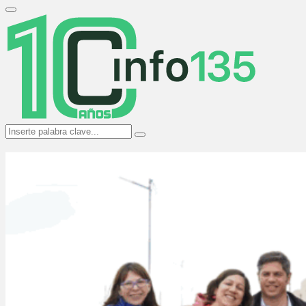
Search
for:
Primary
Menu
Search
Search
for: